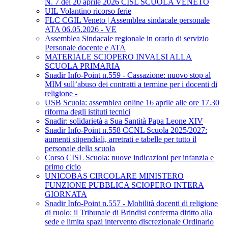
N. 7 del 20 aprile 2026 CISL SCUOLA VENETO
UIL Volantino ricorso ferie
FLC CGIL Veneto | Assemblea sindacale personale
ATA 06.05.2026 - VE
Assemblea Sindacale regionale in orario di servizio
Personale docente e ATA
MATERIALE SCIOPERO INVALSI ALLA
SCUOLA PRIMARIA
Snadir Info-Point n.559 - Cassazione: nuovo stop al
MIM sull’abuso dei contratti a termine per i docenti di
religione -
USB Scuola: assemblea online 16 aprile alle ore 17.30
riforma degli istituti tecnici
Snadir: solidarietà a Sua Santità Papa Leone XIV
Snadir Info-Point n.558 CCNL Scuola 2025/2027:
aumenti stipendiali, arretrati e tabelle per tutto il
personale della scuola
Corso CISL Scuola: nuove indicazioni per infanzia e
primo ciclo
UNICOBAS CIRCOLARE MINISTERO
FUNZIONE PUBBLICA SCIOPERO INTERA
GIORNATA
Snadir Info-Point n.557 - Mobilità docenti di religione
di ruolo: il Tribunale di Brindisi conferma diritto alla
sede e limita spazi intervento discrezionale Ordinario