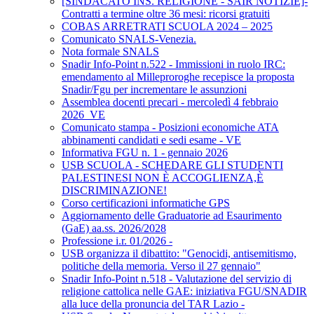
[SINDACATO INS. RELIGIONE - SAIR NOTIZIE]-
Contratti a termine oltre 36 mesi: ricorsi gratuiti
COBAS ARRETRATI SCUOLA 2024 – 2025
Comunicato SNALS-Venezia.
Nota formale SNALS
Snadir Info-Point n.522 - Immissioni in ruolo IRC:
emendamento al Milleproroghe recepisce la proposta
Snadir/Fgu per incrementare le assunzioni
Assemblea docenti precari - mercoledì 4 febbraio
2026_VE
Comunicato stampa - Posizioni economiche ATA
abbinamenti candidati e sedi esame - VE
Informativa FGU n. 1 - gennaio 2026
USB SCUOLA - SCHEDARE GLI STUDENTI
PALESTINESI NON È ACCOGLIENZA,È
DISCRIMINAZIONE!
Corso certificazioni informatiche GPS
Aggiornamento delle Graduatorie ad Esaurimento
(GaE) aa.ss. 2026/2028
Professione i.r. 01/2026 -
USB organizza il dibattito: "Genocidi, antisemitismo,
politiche della memoria. Verso il 27 gennaio"
Snadir Info-Point n.518 - Valutazione del servizio di
religione cattolica nelle GAE: iniziativa FGU/SNADIR
alla luce della pronuncia del TAR Lazio -