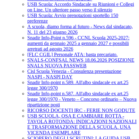
USB Scuola: Accordo Sindacale su Riunioni e Collegi
on Line. Un ulteriore passo verso il silenzio
USB Scuola: Avvio prenotazioni sportello 150
preferenze
A scuola, diamo forma al futuro - News dal sindacato,
N. 11 del 23 giugno 2026
Snadir Info-Point n.596 - CCNL Scuola 2025-2027:
aumenti da gennaio 2025 a gennaio 2027 e possibili
arretrati ad agosto 2026
[FLC CGIL] Personale ATA: basta precariato.
SNALS-CONFSAL NEWS 18.06.2026 POSIZIONE
SNALS NUOVA PASSWEB
Cisl Scuola Venezia - Consulenza presentazione
NASPI - NASPI DAY
Snadir Info-point n.589. All'albo sindacale ex art.25
legge 300/1970
Snadir Info-point n.587. All'albo sindacale ex art.25
legge 300/1970 - Veneto – Concorso ordinario – Nuova
ripartizione posti
RICORSO DOCENTI IRC - FERIE NON GODUTE
USB SCUOLA, OSA E CAMBIARE ROTTA -
TAVOLA ROTONDA: INDICAZIONI NAZIONALI
E TRASFORMAZIONE DELLA SCUOLA. UNA
VICENDA ESEMPLARE
SCIOPERO DEGLI SCRUTINI: LA GUIDA USB