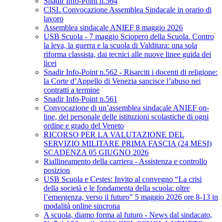
Snadir Info-Point n.564
CISL Convocazione Assemblea Sindacale in orario di
lavoro
Assemblea sindacale ANIEF 8 maggio 2026
USB Scuola - 7 maggio Sciopero della Scuola. Contro
la leva, la guerra e la scuola di Valditara: una sola
riforma classista, dai tecnici alle nuove linee guida dei
licei
Snadir Info-Point n.562 - Risarciti i docenti di religione:
la Corte d’Appello di Venezia sancisce l’abuso nei
contratti a termine
Snadir Info-Point n.561
Convocazione di un’assemblea sindacale ANIEF on-
line, del personale delle istituzioni scolastiche di ogni
ordine e grado del Veneto
RICORSO PER LA VALUTAZIONE DEL
SERVIZIO MILITARE PRIMA FASCIA (24 MESI)
SCADENZA 05 GIUGNO 2026
Riallineamento della carriera - Assistenza e controllo
posizion
USB Scuola e Cestes: Invito al convegno “La crisi
della società e le fondamenta della scuola: oltre
l’emergenza, verso il futuro” 5 maggio 2026 ore 8-13 in
modalità online sincrona
A scuola, diamo forma al futuro - News dal sindacato,