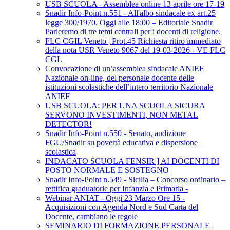
USB SCUOLA - Assemblea online 13 aprile ore 17-19
Snadir Info-Point n.551 - All'albo sindacale ex art.25
legge 300/1970. Oggi alle 18:00 – Editoriale Snadir
Parleremo di tre temi centrali per i docenti di religione.
FLC CGIL Veneto | Prot.45 Richiesta ritiro immediato
della nota USR Veneto 9067 del 19-03-2026 - VE FLC
CGL
Convocazione di un’assemblea sindacale ANIEF
Nazionale on-line, del personale docente delle
istituzioni scolastiche dell’intero territorio Nazionale
ANIEF
USB SCUOLA: PER UNA SCUOLA SICURA
SERVONO INVESTIMENTI, NON METAL
DETECTOR!
Snadir Info-Point n.550 - Senato, audizione
FGU/Snadir su povertà educativa e dispersione
scolastica
INDACATO SCUOLA FENSIR ] AI DOCENTI DI
POSTO NORMALE E SOSTEGNO
Snadir Info-Point n.549 - Sicilia – Concorso ordinario –
rettifica graduatorie per Infanzia e Primaria -
Webinar ANIAT - Oggi 23 Marzo Ore 15 -
Acquisizioni con Agenda Nord e Sud Carta del
Docente, cambiano le regole
SEMINARIO DI FORMAZIONE PERSONALE