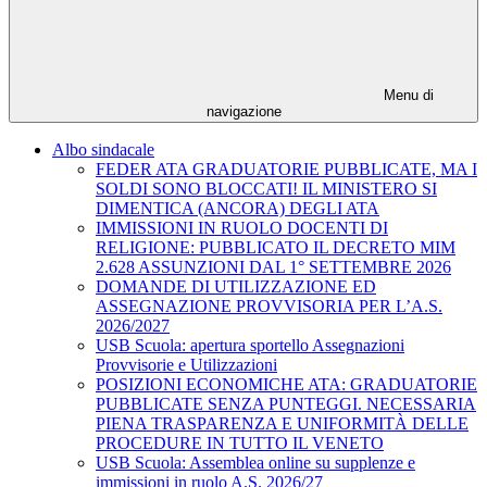
Menu di
navigazione
Albo sindacale
FEDER ATA GRADUATORIE PUBBLICATE, MA I
SOLDI SONO BLOCCATI! IL MINISTERO SI
DIMENTICA (ANCORA) DEGLI ATA
IMMISSIONI IN RUOLO DOCENTI DI
RELIGIONE: PUBBLICATO IL DECRETO MIM
2.628 ASSUNZIONI DAL 1° SETTEMBRE 2026
DOMANDE DI UTILIZZAZIONE ED
ASSEGNAZIONE PROVVISORIA PER L’A.S.
2026/2027
USB Scuola: apertura sportello Assegnazioni
Provvisorie e Utilizzazioni
POSIZIONI ECONOMICHE ATA: GRADUATORIE
PUBBLICATE SENZA PUNTEGGI. NECESSARIA
PIENA TRASPARENZA E UNIFORMITÀ DELLE
PROCEDURE IN TUTTO IL VENETO
USB Scuola: Assemblea online su supplenze e
immissioni in ruolo A.S. 2026/27