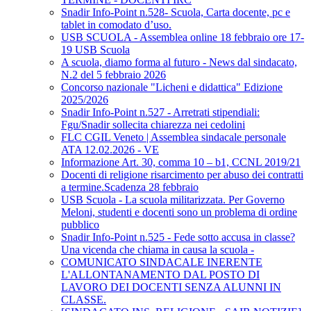
Snadir Info-Point n.528- Scuola, Carta docente, pc e
tablet in comodato d’uso.
USB SCUOLA - Assemblea online 18 febbraio ore 17-
19 USB Scuola
A scuola, diamo forma al futuro - News dal sindacato,
N.2 del 5 febbraio 2026
Concorso nazionale "Licheni e didattica" Edizione
2025/2026
Snadir Info-Point n.527 - Arretrati stipendiali:
Fgu/Snadir sollecita chiarezza nei cedolini
FLC CGIL Veneto | Assemblea sindacale personale
ATA 12.02.2026 - VE
Informazione Art. 30, comma 10 – b1, CCNL 2019/21
Docenti di religione risarcimento per abuso dei contratti
a termine.Scadenza 28 febbraio
USB Scuola - La scuola militarizzata. Per Governo
Meloni, studenti e docenti sono un problema di ordine
pubblico
Snadir Info-Point n.525 - Fede sotto accusa in classe?
Una vicenda che chiama in causa la scuola -
COMUNICATO SINDACALE INERENTE
L'ALLONTANAMENTO DAL POSTO DI
LAVORO DEI DOCENTI SENZA ALUNNI IN
CLASSE.