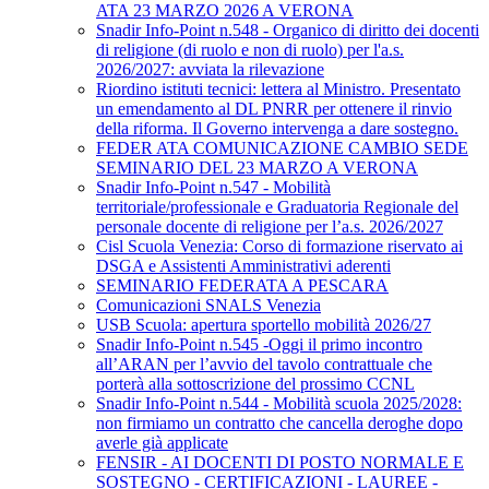
ATA 23 MARZO 2026 A VERONA
Snadir Info-Point n.548 - Organico di diritto dei docenti
di religione (di ruolo e non di ruolo) per l'a.s.
2026/2027: avviata la rilevazione
Riordino istituti tecnici: lettera al Ministro. Presentato
un emendamento al DL PNRR per ottenere il rinvio
della riforma. Il Governo intervenga a dare sostegno.
FEDER ATA COMUNICAZIONE CAMBIO SEDE
SEMINARIO DEL 23 MARZO A VERONA
Snadir Info-Point n.547 - Mobilità
territoriale/professionale e Graduatoria Regionale del
personale docente di religione per l’a.s. 2026/2027
Cisl Scuola Venezia: Corso di formazione riservato ai
DSGA e Assistenti Amministrativi aderenti
SEMINARIO FEDERATA A PESCARA
Comunicazioni SNALS Venezia
USB Scuola: apertura sportello mobilità 2026/27
Snadir Info-Point n.545 -Oggi il primo incontro
all’ARAN per l’avvio del tavolo contrattuale che
porterà alla sottoscrizione del prossimo CCNL
Snadir Info-Point n.544 - Mobilità scuola 2025/2028:
non firmiamo un contratto che cancella deroghe dopo
averle già applicate
FENSIR - AI DOCENTI DI POSTO NORMALE E
SOSTEGNO - CERTIFICAZIONI - LAUREE -