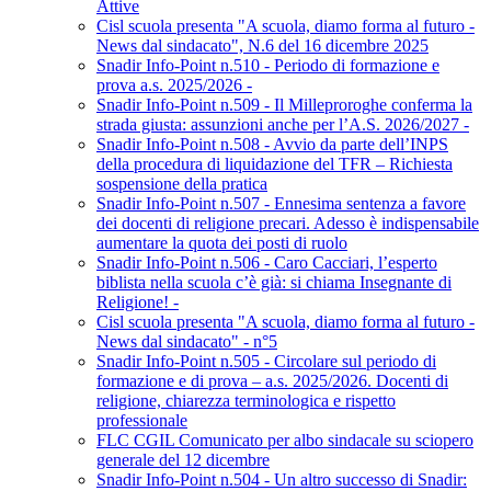
Attive
Cisl scuola presenta "A scuola, diamo forma al futuro -
News dal sindacato", N.6 del 16 dicembre 2025
Snadir Info-Point n.510 - Periodo di formazione e
prova a.s. 2025/2026 -
Snadir Info-Point n.509 - Il Milleproroghe conferma la
strada giusta: assunzioni anche per l’A.S. 2026/2027 -
Snadir Info-Point n.508 - Avvio da parte dell’INPS
della procedura di liquidazione del TFR – Richiesta
sospensione della pratica
Snadir Info-Point n.507 - Ennesima sentenza a favore
dei docenti di religione precari. Adesso è indispensabile
aumentare la quota dei posti di ruolo
Snadir Info-Point n.506 - Caro Cacciari, l’esperto
biblista nella scuola c’è già: si chiama Insegnante di
Religione! -
Cisl scuola presenta "A scuola, diamo forma al futuro -
News dal sindacato" - n°5
Snadir Info-Point n.505 - Circolare sul periodo di
formazione e di prova – a.s. 2025/2026. Docenti di
religione, chiarezza terminologica e rispetto
professionale
FLC CGIL Comunicato per albo sindacale su sciopero
generale del 12 dicembre
Snadir Info-Point n.504 - Un altro successo di Snadir: