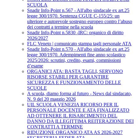
SCUOLA
Snadir Info-Point n.567 - All'albo sindacale ex art.25
legge 300/1970. Sentenza CGUE C‑155/25: un
ulteriore e autorevole sostegno europeo contro l’abuso
dei contratti a termine nella scuola
Snadir Info-Point n.5830 -IRC: organico di diritto
2026/2027
FLC Veneto | comunicato stampa tagli personale ATA
Snadir Info-Point n.570 - All'albo sindacale ex art.25
legge 300/1970. Adempimenti fine anno scolastico
2025/2026: scrutini, credito, esami, commissioni
d’esame
ORGANICI ATA: BASTA TAGLI, SERVONO
RISORSE STABILI PER GARANTIRE
SICUREZZA E FUNZIONAMENTO DELLE
SCUOLE
A scuola, diamo forma al futuro - News dal sindacato,
N. 9 del 20 maggio 2026
UIL SCUOLA VENEZIA RICORSO PER IL
PERSONALE DOCENTE E ATA FINALIZZATO
AD OTTENERE IL RISARCIMENTO DEL
DANNO DA ILLEGITTIMA REITERAZIONE DEI
CONTRATTI A TERMINE
RIDUZIONE ORGANICO ATA AS 2026-2027
SEGRETERIA FEDER ATA