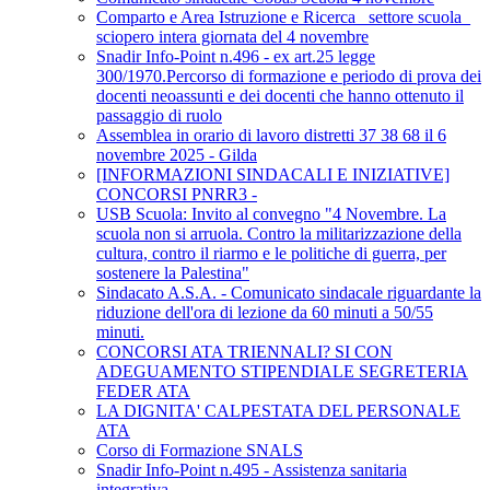
Comparto e Area Istruzione e Ricerca_ settore scuola_
sciopero intera giornata del 4 novembre
Snadir Info-Point n.496 - ex art.25 legge
300/1970.Percorso di formazione e periodo di prova dei
docenti neoassunti e dei docenti che hanno ottenuto il
passaggio di ruolo
Assemblea in orario di lavoro distretti 37 38 68 il 6
novembre 2025 - Gilda
[INFORMAZIONI SINDACALI E INIZIATIVE]
CONCORSI PNRR3 -
USB Scuola: Invito al convegno "4 Novembre. La
scuola non si arruola. Contro la militarizzazione della
cultura, contro il riarmo e le politiche di guerra, per
sostenere la Palestina"
Sindacato A.S.A. - Comunicato sindacale riguardante la
riduzione dell'ora di lezione da 60 minuti a 50/55
minuti.
CONCORSI ATA TRIENNALI? SI CON
ADEGUAMENTO STIPENDIALE SEGRETERIA
FEDER ATA
LA DIGNITA' CALPESTATA DEL PERSONALE
ATA
Corso di Formazione SNALS
Snadir Info-Point n.495 - Assistenza sanitaria
integrativa