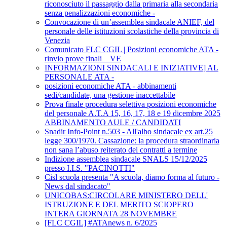
riconosciuto il passaggio dalla primaria alla secondaria
senza penalizzazioni economiche -
Convocazione di un’assemblea sindacale ANIEF, del
personale delle istituzioni scolastiche della provincia di
Venezia
Comunicato FLC CGIL | Posizioni economiche ATA -
rinvio prove finali _ VE
INFORMAZIONI SINDACALI E INIZIATIVE] AL
PERSONALE ATA -
posizioni economiche ATA - abbinamenti
sedi/candidate, una gestione inaccettabile
Prova finale procedura selettiva posizioni economiche
del personale A.T.A 15, 16, 17, 18 e 19 dicembre 2025
ABBINAMENTO AULE / CANDIDATI
Snadir Info-Point n.503 - All'albo sindacale ex art.25
legge 300/1970. Cassazione: la procedura straordinaria
non sana l’abuso reiterato dei contratti a termine
Indizione assemblea sindacale SNALS 15/12/2025
presso I.I.S. "PACINOTTI"
Cisl scuola presenta "A scuola, diamo forma al futuro -
News dal sindacato"
UNICOBAS:CIRCOLARE MINISTERO DELL'
ISTRUZIONE E DEL MERITO SCIOPERO
INTERA GIORNATA 28 NOVEMBRE
[FLC CGIL] #ATAnews n. 6/2025