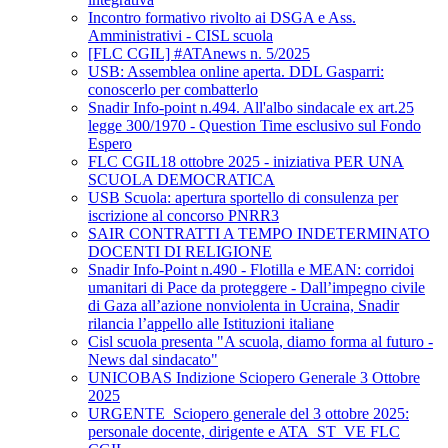
Incontro formativo rivolto ai DSGA e Ass.
Amministrativi - CISL scuola
[FLC CGIL] #ATAnews n. 5/2025
USB: Assemblea online aperta. DDL Gasparri:
conoscerlo per combatterlo
Snadir Info-point n.494. All'albo sindacale ex art.25
legge 300/1970 - Question Time esclusivo sul Fondo
Espero
FLC CGIL18 ottobre 2025 - iniziativa PER UNA
SCUOLA DEMOCRATICA
USB Scuola: apertura sportello di consulenza per
iscrizione al concorso PNRR3
SAIR CONTRATTI A TEMPO INDETERMINATO
DOCENTI DI RELIGIONE
Snadir Info-Point n.490 - Flotilla e MEAN: corridoi
umanitari di Pace da proteggere - Dall’impegno civile
di Gaza all’azione nonviolenta in Ucraina, Snadir
rilancia l’appello alle Istituzioni italiane
Cisl scuola presenta "A scuola, diamo forma al futuro -
News dal sindacato"
UNICOBAS Indizione Sciopero Generale 3 Ottobre
2025
URGENTE_Sciopero generale del 3 ottobre 2025:
personale docente, dirigente e ATA_ST_VE FLC