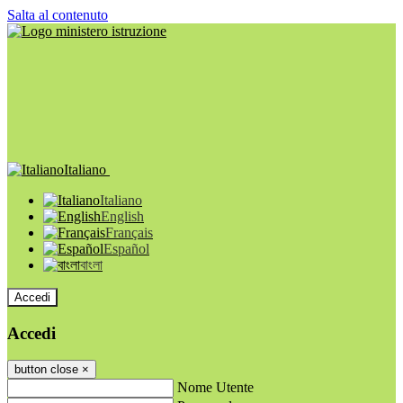
Salta al contenuto
Italiano
Italiano
English
Français
Español
বাংলা
Accedi
Accedi
button close
×
Nome Utente