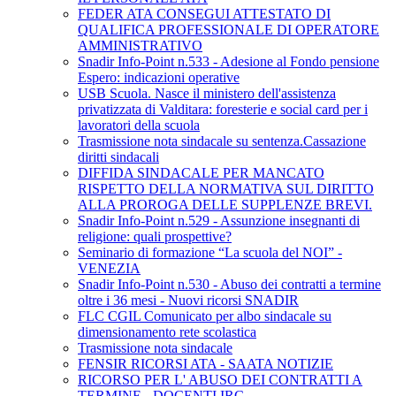
FEDER ATA CONSEGUI ATTESTATO DI
QUALIFICA PROFESSIONALE DI OPERATORE
AMMINISTRATIVO
Snadir Info-Point n.533 - Adesione al Fondo pensione
Espero: indicazioni operative
USB Scuola. Nasce il ministero dell'assistenza
privatizzata di Valditara: foresterie e social card per i
lavoratori della scuola
Trasmissione nota sindacale su sentenza.Cassazione
diritti sindacali
DIFFIDA SINDACALE PER MANCATO
RISPETTO DELLA NORMATIVA SUL DIRITTO
ALLA PROROGA DELLE SUPPLENZE BREVI.
Snadir Info-Point n.529 - Assunzione insegnanti di
religione: quali prospettive?
Seminario di formazione “La scuola del NOI” -
VENEZIA
Snadir Info-Point n.530 - Abuso dei contratti a termine
oltre i 36 mesi - Nuovi ricorsi SNADIR
FLC CGIL Comunicato per albo sindacale su
dimensionamento rete scolastica
Trasmissione nota sindacale
FENSIR RICORSI ATA - SAATA NOTIZIE
RICORSO PER L' ABUSO DEI CONTRATTI A
TERMINE - DOCENTI IRC