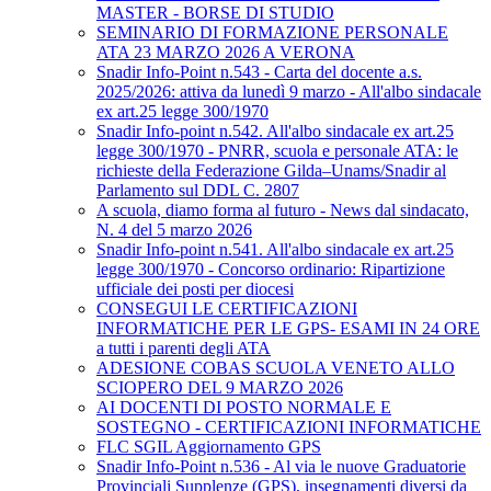
MASTER - BORSE DI STUDIO
SEMINARIO DI FORMAZIONE PERSONALE
ATA 23 MARZO 2026 A VERONA
Snadir Info-Point n.543 - Carta del docente a.s.
2025/2026: attiva da lunedì 9 marzo - All'albo sindacale
ex art.25 legge 300/1970
Snadir Info-point n.542. All'albo sindacale ex art.25
legge 300/1970 - PNRR, scuola e personale ATA: le
richieste della Federazione Gilda–Unams/Snadir al
Parlamento sul DDL C. 2807
A scuola, diamo forma al futuro - News dal sindacato,
N. 4 del 5 marzo 2026
Snadir Info-point n.541. All'albo sindacale ex art.25
legge 300/1970 - Concorso ordinario: Ripartizione
ufficiale dei posti per diocesi
CONSEGUI LE CERTIFICAZIONI
INFORMATICHE PER LE GPS- ESAMI IN 24 ORE
a tutti i parenti degli ATA
ADESIONE COBAS SCUOLA VENETO ALLO
SCIOPERO DEL 9 MARZO 2026
AI DOCENTI DI POSTO NORMALE E
SOSTEGNO - CERTIFICAZIONI INFORMATICHE
FLC SGIL Aggiornamento GPS
Snadir Info-Point n.536 - Al via le nuove Graduatorie
Provinciali Supplenze (GPS), insegnamenti diversi da