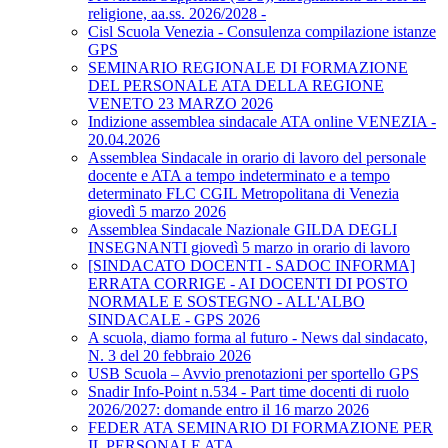
religione, aa.ss. 2026/2028 -
Cisl Scuola Venezia - Consulenza compilazione istanze
GPS
SEMINARIO REGIONALE DI FORMAZIONE
DEL PERSONALE ATA DELLA REGIONE
VENETO 23 MARZO 2026
Indizione assemblea sindacale ATA online VENEZIA -
20.04.2026
Assemblea Sindacale in orario di lavoro del personale
docente e ATA a tempo indeterminato e a tempo
determinato FLC CGIL Metropolitana di Venezia
giovedì 5 marzo 2026
Assemblea Sindacale Nazionale GILDA DEGLI
INSEGNANTI giovedì 5 marzo in orario di lavoro
[SINDACATO DOCENTI - SADOC INFORMA]
ERRATA CORRIGE - AI DOCENTI DI POSTO
NORMALE E SOSTEGNO - ALL'ALBO
SINDACALE - GPS 2026
A scuola, diamo forma al futuro - News dal sindacato,
N. 3 del 20 febbraio 2026
USB Scuola – Avvio prenotazioni per sportello GPS
Snadir Info-Point n.534 - Part time docenti di ruolo
2026/2027: domande entro il 16 marzo 2026
FEDER ATA SEMINARIO DI FORMAZIONE PER
IL PERSONALE ATA