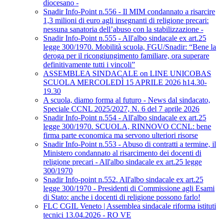
diocesano -
Snadir Info-Point n.556 - Il MIM condannato a risarcire
1,3 milioni di euro agli insegnanti di religione precari:
nessuna sanatoria dell’abuso con la stabilizzazione -
Snadir Info-Point n.555 - All'albo sindacale ex art.25
legge 300/1970. Mobilità scuola, FGU/Snadir: “Bene la
deroga per il ricongiungimento familiare, ora superare
definitivamente tutti i vincoli”
ASSEMBLEA SINDACALE on LINE UNICOBAS
SCUOLA MERCOLEDÌ 15 APRILE 2026 h14.30-
19.30
A scuola, diamo forma al futuro - News dal sindacato,
Speciale CCNL 2025/2027, N. 6 del 7 aprile 2026
Snadir Info-Point n.554 - All'albo sindacale ex art.25
legge 300/1970. SCUOLA, RINNOVO CCNL: bene
firma parte economica ma servono ulteriori risorse
Snadir Info-Point n.553 - Abuso di contratti a termine, il
Ministero condannato al risarcimento dei docenti di
religione precari - All'albo sindacale ex art.25 legge
300/1970
Snadir Info-point n.552. All'albo sindacale ex art.25
legge 300/1970 - Presidenti di Commissione agli Esami
di Stato: anche i docenti di religione possono farlo!
FLC CGIL Veneto | Assemblea sindacale riforma istituti
tecnici 13.04.2026 - RO VE