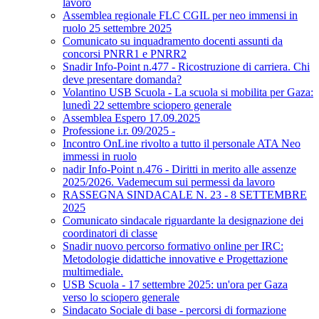
lavoro
Assemblea regionale FLC CGIL per neo immensi in
ruolo 25 settembre 2025
Comunicato su inquadramento docenti assunti da
concorsi PNRR1 e PNRR2
Snadir Info-Point n.477 - Ricostruzione di carriera. Chi
deve presentare domanda?
Volantino USB Scuola - La scuola si mobilita per Gaza:
lunedì 22 settembre sciopero generale
Assemblea Espero 17.09.2025
Professione i.r. 09/2025 -
Incontro OnLine rivolto a tutto il personale ATA Neo
immessi in ruolo
nadir Info-Point n.476 - Diritti in merito alle assenze
2025/2026. Vademecum sui permessi da lavoro
RASSEGNA SINDACALE N. 23 - 8 SETTEMBRE
2025
Comunicato sindacale riguardante la designazione dei
coordinatori di classe
Snadir nuovo percorso formativo online per IRC:
Metodologie didattiche innovative e Progettazione
multimediale.
USB Scuola - 17 settembre 2025: un'ora per Gaza
verso lo sciopero generale
Sindacato Sociale di base - percorsi di formazione