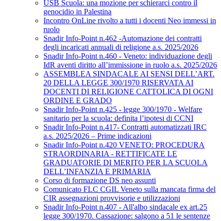
USB Scuola: una mozione per schierarci contro il
genocidio in Palestina
Incontro OnLine rivolto a tutti i docenti Neo immessi in
ruolo
Snadir Info-Point n.462 -Automazione dei contratti
degli incaricati annuali di religione a.s. 2025/2026
Snadir Info-Point n.460 - Veneto: individuazione degli
IdR aventi diritto all’immissione in ruolo a.s. 2025/2026
ASSEMBLEA SINDACALE AI SENSI DELL’ART.
20 DELLA LEGGE 300/1970 RISERVATA AI
DOCENTI DI RELIGIONE CATTOLICA DI OGNI
ORDINE E GRADO
Snadir Info-Point n.425 - legge 300/1970 - Welfare
sanitario per la scuola: definita l’ipotesi di CCNI
Snadir Info-Point n.417- Contratti automatizzati IRC
a.s. 2025/2026 – Prime indicazioni
Snadir Info-Point n.420 VENETO: PROCEDURA
STRAORDINARIA - RETTIFICATE LE
GRADUATORIE DI MERITO PER LA SCUOLA
DELL’INFANZIA E PRIMARIA
Corso di formazione DS neo assunti
Comunicato FLC CGIL Veneto sulla mancata firma del
CIR assegnazioni provvisorie e utilizzazioni
Snadir Info-Point n.407 - All'albo sindacale ex art.25
legge 300/1970. Cassazione: salgono a 51 le sentenze