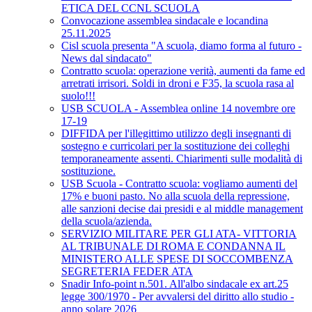
ETICA DEL CCNL SCUOLA
Convocazione assemblea sindacale e locandina
25.11.2025
Cisl scuola presenta "A scuola, diamo forma al futuro -
News dal sindacato"
Contratto scuola: operazione verità, aumenti da fame ed
arretrati irrisori. Soldi in droni e F35, la scuola rasa al
suolo!!!
USB SCUOLA - Assemblea online 14 novembre ore
17-19
DIFFIDA per l'illegittimo utilizzo degli insegnanti di
sostegno e curricolari per la sostituzione dei colleghi
temporaneamente assenti. Chiarimenti sulle modalità di
sostituzione.
USB Scuola - Contratto scuola: vogliamo aumenti del
17% e buoni pasto. No alla scuola della repressione,
alle sanzioni decise dai presidi e al middle management
della scuola/azienda.
SERVIZIO MILITARE PER GLI ATA- VITTORIA
AL TRIBUNALE DI ROMA E CONDANNA IL
MINISTERO ALLE SPESE DI SOCCOMBENZA
SEGRETERIA FEDER ATA
Snadir Info-point n.501. All'albo sindacale ex art.25
legge 300/1970 - Per avvalersi del diritto allo studio -
anno solare 2026