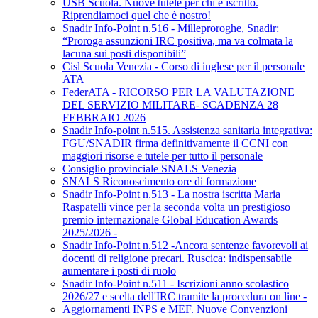
USB Scuola. Nuove tutele per chi è iscritto.
Riprendiamoci quel che è nostro!
Snadir Info-Point n.516 - Milleproroghe, Snadir:
“Proroga assunzioni IRC positiva, ma va colmata la
lacuna sui posti disponibili”
Cisl Scuola Venezia - Corso di inglese per il personale
ATA
FederATA - RICORSO PER LA VALUTAZIONE
DEL SERVIZIO MILITARE- SCADENZA 28
FEBBRAIO 2026
Snadir Info-point n.515. Assistenza sanitaria integrativa:
FGU/SNADIR firma definitivamente il CCNI con
maggiori risorse e tutele per tutto il personale
Consiglio provinciale SNALS Venezia
SNALS Riconoscimento ore di formazione
Snadir Info-Point n.513 - La nostra iscritta Maria
Raspatelli vince per la seconda volta un prestigioso
premio internazionale Global Education Awards
2025/2026 -
Snadir Info-Point n.512 -Ancora sentenze favorevoli ai
docenti di religione precari. Ruscica: indispensabile
aumentare i posti di ruolo
Snadir Info-Point n.511 - Iscrizioni anno scolastico
2026/27 e scelta dell'IRC tramite la procedura on line -
Aggiornamenti INPS e MEF. Nuove Convenzioni