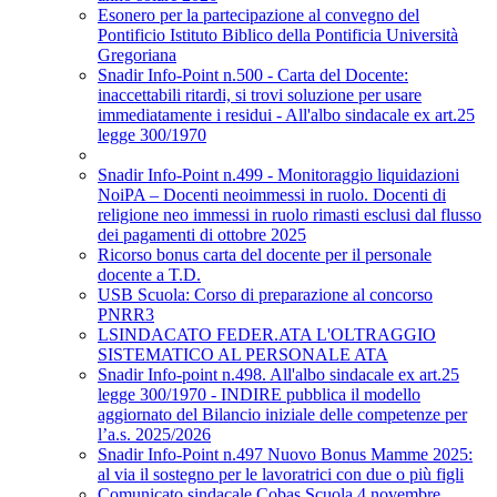
Esonero per la partecipazione al convegno del
Pontificio Istituto Biblico della Pontificia Università
Gregoriana
Snadir Info-Point n.500 - Carta del Docente:
inaccettabili ritardi, si trovi soluzione per usare
immediatamente i residui - All'albo sindacale ex art.25
legge 300/1970
Snadir Info-Point n.499 - Monitoraggio liquidazioni
NoiPA – Docenti neoimmessi in ruolo. Docenti di
religione neo immessi in ruolo rimasti esclusi dal flusso
dei pagamenti di ottobre 2025
Ricorso bonus carta del docente per il personale
docente a T.D.
USB Scuola: Corso di preparazione al concorso
PNRR3
LSINDACATO FEDER.ATA L'OLTRAGGIO
SISTEMATICO AL PERSONALE ATA
Snadir Info-point n.498. All'albo sindacale ex art.25
legge 300/1970 - INDIRE pubblica il modello
aggiornato del Bilancio iniziale delle competenze per
l’a.s. 2025/2026
Snadir Info-Point n.497 Nuovo Bonus Mamme 2025:
al via il sostegno per le lavoratrici con due o più figli
Comunicato sindacale Cobas Scuola 4 novembre