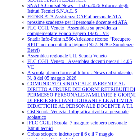
SNALS-Confsal News – 15.05.2026 Riforma degli
Istituti Tecnici S.N.A.L.S
FEDER ATA Assistenza CAF al personale ATA
prossime scadenze per il personale docente ed ATA
FLC CGIL Veneto | Assemblea su previdenza
complementare Fondo Espero 19/05 - VE
Snadir Info-Point n.566-Adesione ricorso “Recupero
RPD” per docenti di religione (N27, N28 e Supplenze
Brevi)
Assemblea regionale UIL Scuola Veneto
FLC CGIL Veneto - Assemblea docenti precari 14.05
VE
A scuola, diamo forma al futuro - News dal sindacato,
N. 8 del 05 maggio 2026
COMUNICATO SINDACALE INERENTE AL
DIRITTO A FRUIRE DEI GIORNI RETRIBUITI DI
PERMESSO PERSONALE/FAMILIARE E GIORNI
DI FERIE SPETTANTI DURANTE LE ATTIVITÀ
DIDATTICHE AL PERSONALE DOCENTE A T.I.
Cisl Scuola Venezia: Infografica rivolta al personale
scolastico
[FLC CGIL] Scuola, 7 maggio: sciopero personale
Istituti tecnici
Cobas sciopero indetto per il 6 e il 7 maggio