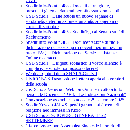
CGIL
Snadir Info-Point n.488 - Docenti di religione,
presentati gli emendamenti per più assunzioni stabili
USB Scuola - Dalle scuole un nuovo segnale di
solidarietà, determinazione e umanità: scioperiamo
ancora il 3 ottobre
Snadir Info-Point n.485 - Snadir/Fgu al Senato su Ddl
Reclutamento
Snadir Info-Point n.483 - Documentazione di rito e
dichiarazione dei servizi per i docenti neo-immessi in
ruolo. FAQ – Dichiarazione dei Servizi su Istanze
Online e cartaceo.
USB Scuola - Dirigenti scolastici: il vostro silenzio è
complice, le scuole non possono tacere!
Webinar gratuiti dello SNALS-Confsal
UNICOBAS Trasmissione Lettera aperta ai lavoratori
della scuola
Cisl Scuola Venezia - Webinar OnLine rivolto a tutto il
personale Docente - "P.E.I. - Le Indicazioni Nazionali"
Convocazione assemblea sindacale 29 settembre 2025
Snadir News n.481 - Stipendi garantiti ai docenti di
religione neo immessi in ruolo
USB Scuola: SCIOPERO GENERALE 22
SETTEMBRE
Cisl convocazione Assemblea Sindacale in orario di