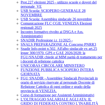
Prot.227 elezioni 2025 - utilizzo scuole e doveri del
personale_VE
USB Scuola: SCIOPERO GENERALE 28
NOVEMBRE
USB Scuola: Assemblea sindacale 26 novembre
Comunicazione FLC CGIL VENEZIA Elezioni
regionali 2025
Incontro formativo rivolto ai DSGA e Ass.
Amministrativi
SNADIR Professione i.r. 11/2025 -
SNALS PREPARAZIONE AL Concorso PNRR3
Snadir Info-point n.502. All'albo sindacale ex art.25
legge 300/1970. GPS e GAE 2026/2028: la
FGU/SNADIR chiede al MIM parità di trattamento per
i docenti di religione cattolica
UNICOBAS CIRCOLARE MINISTERO
FUNZIONE PUBBLICA SCIOPERO INTERA
GIORNATA
FGU SNADIR - Assemblee Sindacali Provinciali in
orario di servizio riservate al personale Docente di
Religione Cattolica di ogni ordine e grado della
provincia di VENEZIA.
Corso di formazione per Assistenti Amministrativi
L’OLTRAGGIO SALARIALE AGLI ATA: IL
GRIDO DI FEDERATA CONTRO L’INABILITÀ