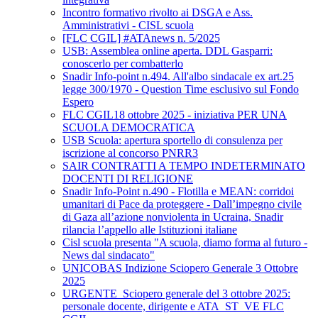
Incontro formativo rivolto ai DSGA e Ass.
Amministrativi - CISL scuola
[FLC CGIL] #ATAnews n. 5/2025
USB: Assemblea online aperta. DDL Gasparri:
conoscerlo per combatterlo
Snadir Info-point n.494. All'albo sindacale ex art.25
legge 300/1970 - Question Time esclusivo sul Fondo
Espero
FLC CGIL18 ottobre 2025 - iniziativa PER UNA
SCUOLA DEMOCRATICA
USB Scuola: apertura sportello di consulenza per
iscrizione al concorso PNRR3
SAIR CONTRATTI A TEMPO INDETERMINATO
DOCENTI DI RELIGIONE
Snadir Info-Point n.490 - Flotilla e MEAN: corridoi
umanitari di Pace da proteggere - Dall’impegno civile
di Gaza all’azione nonviolenta in Ucraina, Snadir
rilancia l’appello alle Istituzioni italiane
Cisl scuola presenta "A scuola, diamo forma al futuro -
News dal sindacato"
UNICOBAS Indizione Sciopero Generale 3 Ottobre
2025
URGENTE_Sciopero generale del 3 ottobre 2025:
personale docente, dirigente e ATA_ST_VE FLC