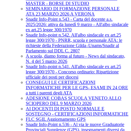
MASTER - BORSE DI STUDIO
SEMINARIO DI FORMAZIONE PERSONALE
ATA 23 MARZO 2026 A VERONA
Snadir Info-Point n.543 - Carta del docente a.s.
2025/2026: attiva da lunedì 9 marzo - All'albo sindacale
ex art.25 legge 300/1970
Snadir Info-point n.542. All'albo sindacale ex art.25
legge 300/1970 - PNRR, scuola e personale ATA: le
richieste della Federazione Gilda–Unams/Snadir al
Parlamento sul DDL C. 2807
A scuola, diamo forma al futuro - News dal sindacato,
N. 4 del 5 marzo 2026
Snadir Info-point n.541. All'albo sindacale ex art.25
legge 300/1970 - Concorso ordinario: Ripartizione
ufficiale dei posti per diocesi
CONSEGUI LE CERTIFICAZIONI
INFORMATICHE PER LE GPS- ESAMI IN 24 ORE
a tutti i parenti degli ATA
ADESIONE COBAS SCUOLA VENETO ALLO
SCIOPERO DEL 9 MARZO 2026
AI DOCENTI DI POSTO NORMALE E
SOSTEGNO - CERTIFICAZIONI INFORMATICHE
FLC SGIL Aggiornamento GPS
Snadir Info-Point n.536 - Al via le nuove Graduatorie
Provinciali Supplenze (GPS), insegnamenti diversi da