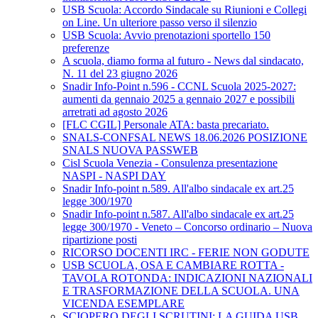
USB Scuola: Accordo Sindacale su Riunioni e Collegi
on Line. Un ulteriore passo verso il silenzio
USB Scuola: Avvio prenotazioni sportello 150
preferenze
A scuola, diamo forma al futuro - News dal sindacato,
N. 11 del 23 giugno 2026
Snadir Info-Point n.596 - CCNL Scuola 2025-2027:
aumenti da gennaio 2025 a gennaio 2027 e possibili
arretrati ad agosto 2026
[FLC CGIL] Personale ATA: basta precariato.
SNALS-CONFSAL NEWS 18.06.2026 POSIZIONE
SNALS NUOVA PASSWEB
Cisl Scuola Venezia - Consulenza presentazione
NASPI - NASPI DAY
Snadir Info-point n.589. All'albo sindacale ex art.25
legge 300/1970
Snadir Info-point n.587. All'albo sindacale ex art.25
legge 300/1970 - Veneto – Concorso ordinario – Nuova
ripartizione posti
RICORSO DOCENTI IRC - FERIE NON GODUTE
USB SCUOLA, OSA E CAMBIARE ROTTA -
TAVOLA ROTONDA: INDICAZIONI NAZIONALI
E TRASFORMAZIONE DELLA SCUOLA. UNA
VICENDA ESEMPLARE
SCIOPERO DEGLI SCRUTINI: LA GUIDA USB