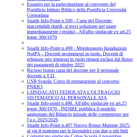
Esonero per la partecipazione al convegno del
Pontificio Istituto Biblico della Pontificia Università
Gregoriana
Snadir Info-Point n.500 - Carta del Docente:
inaccettabili ritardi, si trovi soluzione per usare
immediatamente i residui - All'albo sindacale ex art.25
legge 300/1970
Snadir Info-Point n.499 - Monitoraggio liquidazioni
NoiPA – Docenti neoimmessi in ruolo. Docenti di
religione neo immessi in ruolo rimasti esclusi dal flusso
dei pagamenti di ottobre 2025
Ricorso bonus carta del docente per il personale
docente a T.D.
USB Scuola: Corso di preparazione al concorso
PNRR3
LSINDACATO FEDER.ATA L'OLTRAGGIO
SISTEMATICO AL PERSONALE ATA
Snadir Info-point n.498. All'albo sindacale ex art.25
legge 300/1970 - INDIRE pubblica il modello
aggiornato del Bilancio iniziale delle competenze per
l’a.s. 2025/2026
Snadir Info-Point n.497 Nuovo Bonus Mamme 2025:
al via il sostegno per le lavoratrici con due o più figli
Comunicato sindacale Cobas Scuola 4 novembre