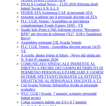
SNALS-Confsal News – 15.05.2026 Riforma degli
Istituti Tecnici S.N.A.L.S
FEDER ATA Assistenza CAF al personale ATA
prossime scadenze per il personale docente ed ATA
FLC CGIL Veneto | Assemblea su previdenza
complementare Fondo Espero 19/05 - VE
Snadir Info-Point n.566-Adesione ricorso “Recupero
RPD” per docenti di religione (N27, N28 e Supplenze
Brevi)
Assemblea regionale UIL Scuola Veneto
FLC CGIL Veneto - Assemblea docenti precari 14.05
VE
A scuola, diamo forma al futuro - News dal sindacato,
N. 8 del 05 maggio 2026
COMUNICATO SINDACALE INERENTE AL
DIRITTO A FRUIRE DEI GIORNI RETRIBUITI DI
PERMESSO PERSONALE/FAMILIARE E GIORNI
DI FERIE SPETTANTI DURANTE LE ATTIVITÀ
DIDATTICHE AL PERSONALE DOCENTE A T.I.
Cisl Scuola Venezia: Infografica rivolta al personale
scolastico
[FLC CGIL] Scuola, 7 maggio: sciopero personale
Istituti tecnici
Cobas sciopero indetto per il 6 e il 7 maggio