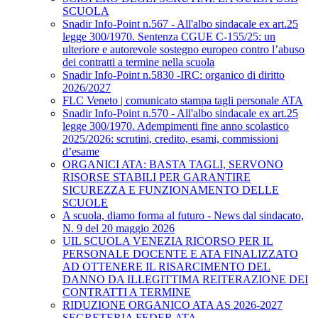
SCUOLA
Snadir Info-Point n.567 - All'albo sindacale ex art.25
legge 300/1970. Sentenza CGUE C‑155/25: un
ulteriore e autorevole sostegno europeo contro l’abuso
dei contratti a termine nella scuola
Snadir Info-Point n.5830 -IRC: organico di diritto
2026/2027
FLC Veneto | comunicato stampa tagli personale ATA
Snadir Info-Point n.570 - All'albo sindacale ex art.25
legge 300/1970. Adempimenti fine anno scolastico
2025/2026: scrutini, credito, esami, commissioni
d’esame
ORGANICI ATA: BASTA TAGLI, SERVONO
RISORSE STABILI PER GARANTIRE
SICUREZZA E FUNZIONAMENTO DELLE
SCUOLE
A scuola, diamo forma al futuro - News dal sindacato,
N. 9 del 20 maggio 2026
UIL SCUOLA VENEZIA RICORSO PER IL
PERSONALE DOCENTE E ATA FINALIZZATO
AD OTTENERE IL RISARCIMENTO DEL
DANNO DA ILLEGITTIMA REITERAZIONE DEI
CONTRATTI A TERMINE
RIDUZIONE ORGANICO ATA AS 2026-2027
SEGRETERIA FEDER ATA