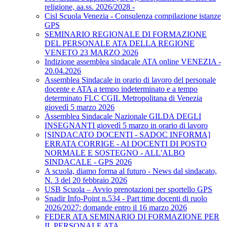
religione, aa.ss. 2026/2028 -
Cisl Scuola Venezia - Consulenza compilazione istanze
GPS
SEMINARIO REGIONALE DI FORMAZIONE
DEL PERSONALE ATA DELLA REGIONE
VENETO 23 MARZO 2026
Indizione assemblea sindacale ATA online VENEZIA -
20.04.2026
Assemblea Sindacale in orario di lavoro del personale
docente e ATA a tempo indeterminato e a tempo
determinato FLC CGIL Metropolitana di Venezia
giovedì 5 marzo 2026
Assemblea Sindacale Nazionale GILDA DEGLI
INSEGNANTI giovedì 5 marzo in orario di lavoro
[SINDACATO DOCENTI - SADOC INFORMA]
ERRATA CORRIGE - AI DOCENTI DI POSTO
NORMALE E SOSTEGNO - ALL'ALBO
SINDACALE - GPS 2026
A scuola, diamo forma al futuro - News dal sindacato,
N. 3 del 20 febbraio 2026
USB Scuola – Avvio prenotazioni per sportello GPS
Snadir Info-Point n.534 - Part time docenti di ruolo
2026/2027: domande entro il 16 marzo 2026
FEDER ATA SEMINARIO DI FORMAZIONE PER
IL PERSONALE ATA