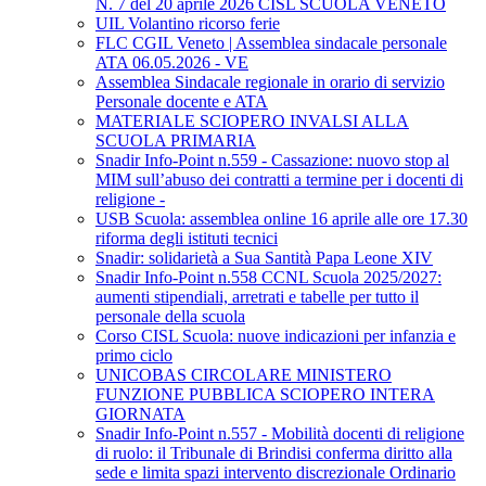
N. 7 del 20 aprile 2026 CISL SCUOLA VENETO
UIL Volantino ricorso ferie
FLC CGIL Veneto | Assemblea sindacale personale
ATA 06.05.2026 - VE
Assemblea Sindacale regionale in orario di servizio
Personale docente e ATA
MATERIALE SCIOPERO INVALSI ALLA
SCUOLA PRIMARIA
Snadir Info-Point n.559 - Cassazione: nuovo stop al
MIM sull’abuso dei contratti a termine per i docenti di
religione -
USB Scuola: assemblea online 16 aprile alle ore 17.30
riforma degli istituti tecnici
Snadir: solidarietà a Sua Santità Papa Leone XIV
Snadir Info-Point n.558 CCNL Scuola 2025/2027:
aumenti stipendiali, arretrati e tabelle per tutto il
personale della scuola
Corso CISL Scuola: nuove indicazioni per infanzia e
primo ciclo
UNICOBAS CIRCOLARE MINISTERO
FUNZIONE PUBBLICA SCIOPERO INTERA
GIORNATA
Snadir Info-Point n.557 - Mobilità docenti di religione
di ruolo: il Tribunale di Brindisi conferma diritto alla
sede e limita spazi intervento discrezionale Ordinario