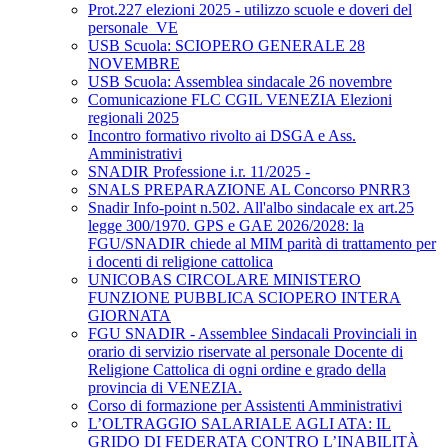
Prot.227 elezioni 2025 - utilizzo scuole e doveri del
personale_VE
USB Scuola: SCIOPERO GENERALE 28
NOVEMBRE
USB Scuola: Assemblea sindacale 26 novembre
Comunicazione FLC CGIL VENEZIA Elezioni
regionali 2025
Incontro formativo rivolto ai DSGA e Ass.
Amministrativi
SNADIR Professione i.r. 11/2025 -
SNALS PREPARAZIONE AL Concorso PNRR3
Snadir Info-point n.502. All'albo sindacale ex art.25
legge 300/1970. GPS e GAE 2026/2028: la
FGU/SNADIR chiede al MIM parità di trattamento per
i docenti di religione cattolica
UNICOBAS CIRCOLARE MINISTERO
FUNZIONE PUBBLICA SCIOPERO INTERA
GIORNATA
FGU SNADIR - Assemblee Sindacali Provinciali in
orario di servizio riservate al personale Docente di
Religione Cattolica di ogni ordine e grado della
provincia di VENEZIA.
Corso di formazione per Assistenti Amministrativi
L’OLTRAGGIO SALARIALE AGLI ATA: IL
GRIDO DI FEDERATA CONTRO L’INABILITÀ