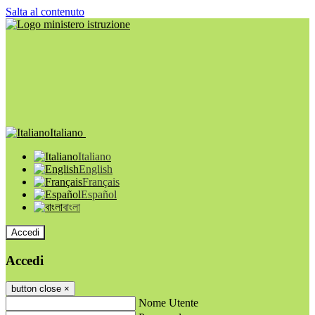
Salta al contenuto
Italiano
Italiano
English
Français
Español
বাংলা
Accedi
Accedi
button close
×
Nome Utente