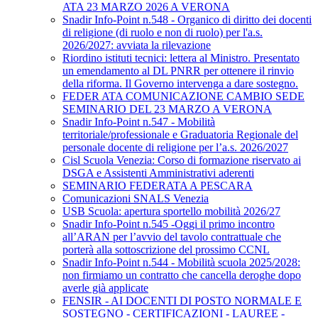
ATA 23 MARZO 2026 A VERONA
Snadir Info-Point n.548 - Organico di diritto dei docenti
di religione (di ruolo e non di ruolo) per l'a.s.
2026/2027: avviata la rilevazione
Riordino istituti tecnici: lettera al Ministro. Presentato
un emendamento al DL PNRR per ottenere il rinvio
della riforma. Il Governo intervenga a dare sostegno.
FEDER ATA COMUNICAZIONE CAMBIO SEDE
SEMINARIO DEL 23 MARZO A VERONA
Snadir Info-Point n.547 - Mobilità
territoriale/professionale e Graduatoria Regionale del
personale docente di religione per l’a.s. 2026/2027
Cisl Scuola Venezia: Corso di formazione riservato ai
DSGA e Assistenti Amministrativi aderenti
SEMINARIO FEDERATA A PESCARA
Comunicazioni SNALS Venezia
USB Scuola: apertura sportello mobilità 2026/27
Snadir Info-Point n.545 -Oggi il primo incontro
all’ARAN per l’avvio del tavolo contrattuale che
porterà alla sottoscrizione del prossimo CCNL
Snadir Info-Point n.544 - Mobilità scuola 2025/2028:
non firmiamo un contratto che cancella deroghe dopo
averle già applicate
FENSIR - AI DOCENTI DI POSTO NORMALE E
SOSTEGNO - CERTIFICAZIONI - LAUREE -