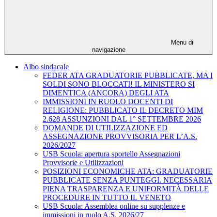
Menu di
navigazione
Albo sindacale
FEDER ATA GRADUATORIE PUBBLICATE, MA I
SOLDI SONO BLOCCATI! IL MINISTERO SI
DIMENTICA (ANCORA) DEGLI ATA
IMMISSIONI IN RUOLO DOCENTI DI
RELIGIONE: PUBBLICATO IL DECRETO MIM
2.628 ASSUNZIONI DAL 1° SETTEMBRE 2026
DOMANDE DI UTILIZZAZIONE ED
ASSEGNAZIONE PROVVISORIA PER L’A.S.
2026/2027
USB Scuola: apertura sportello Assegnazioni
Provvisorie e Utilizzazioni
POSIZIONI ECONOMICHE ATA: GRADUATORIE
PUBBLICATE SENZA PUNTEGGI. NECESSARIA
PIENA TRASPARENZA E UNIFORMITÀ DELLE
PROCEDURE IN TUTTO IL VENETO
USB Scuola: Assemblea online su supplenze e
immissioni in ruolo A.S. 2026/27