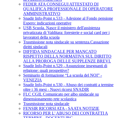
FEDER ATA CONSEGUI ATTESTATO DI
QUALIFICA PROFESSIONALE DI OPERATORE
AMMINISTRATIVO
Snadir Info-Point n.533 - Adesione al Fondo pensione
Espero: indicazioni operative
USB Scuola. Nasce il ministero dell'assistenza
privatizzata di Valditara: foresterie e social card per i
lavoratori della scuola
Trasmissione nota sindacale su sentenza.Cassazione
diritti sindacali
DIFFIDA SINDACALE PER MANCATO
RISPETTO DELLA NORMATIVA SUL DIRITTO
ALLA PROROGA DELLE SUPPLENZE BREVI.
Snadir Info-Point n.529 - Assunzione insegnanti di
religione: quali prospettive?
Seminario di formazione “La scuola del NOI” -
VENEZIA
Snadir Info-Point n.530 - Abuso dei contratti a termine
oltre i 36 mesi - Nuovi ricorsi SNADIR
FLC CGIL Comunicato per albo sindacale su
dimensionamento rete scolastica
Trasmissione nota sindacale
FENSIR RICORSI ATA - SAATA NOTIZIE
RICORSO PER L' ABUSO DEI CONTRATTI A
TERMINE - DOCENTI IRC