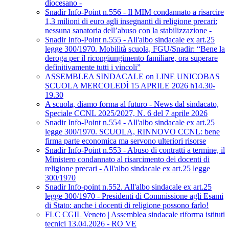
diocesano -
Snadir Info-Point n.556 - Il MIM condannato a risarcire
1,3 milioni di euro agli insegnanti di religione precari:
nessuna sanatoria dell’abuso con la stabilizzazione -
Snadir Info-Point n.555 - All'albo sindacale ex art.25
legge 300/1970. Mobilità scuola, FGU/Snadir: “Bene la
deroga per il ricongiungimento familiare, ora superare
definitivamente tutti i vincoli”
ASSEMBLEA SINDACALE on LINE UNICOBAS
SCUOLA MERCOLEDÌ 15 APRILE 2026 h14.30-
19.30
A scuola, diamo forma al futuro - News dal sindacato,
Speciale CCNL 2025/2027, N. 6 del 7 aprile 2026
Snadir Info-Point n.554 - All'albo sindacale ex art.25
legge 300/1970. SCUOLA, RINNOVO CCNL: bene
firma parte economica ma servono ulteriori risorse
Snadir Info-Point n.553 - Abuso di contratti a termine, il
Ministero condannato al risarcimento dei docenti di
religione precari - All'albo sindacale ex art.25 legge
300/1970
Snadir Info-point n.552. All'albo sindacale ex art.25
legge 300/1970 - Presidenti di Commissione agli Esami
di Stato: anche i docenti di religione possono farlo!
FLC CGIL Veneto | Assemblea sindacale riforma istituti
tecnici 13.04.2026 - RO VE