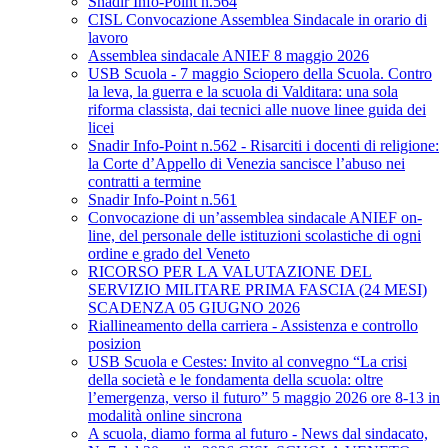
Snadir Info-Point n.564
CISL Convocazione Assemblea Sindacale in orario di
lavoro
Assemblea sindacale ANIEF 8 maggio 2026
USB Scuola - 7 maggio Sciopero della Scuola. Contro
la leva, la guerra e la scuola di Valditara: una sola
riforma classista, dai tecnici alle nuove linee guida dei
licei
Snadir Info-Point n.562 - Risarciti i docenti di religione:
la Corte d’Appello di Venezia sancisce l’abuso nei
contratti a termine
Snadir Info-Point n.561
Convocazione di un’assemblea sindacale ANIEF on-
line, del personale delle istituzioni scolastiche di ogni
ordine e grado del Veneto
RICORSO PER LA VALUTAZIONE DEL
SERVIZIO MILITARE PRIMA FASCIA (24 MESI)
SCADENZA 05 GIUGNO 2026
Riallineamento della carriera - Assistenza e controllo
posizion
USB Scuola e Cestes: Invito al convegno “La crisi
della società e le fondamenta della scuola: oltre
l’emergenza, verso il futuro” 5 maggio 2026 ore 8-13 in
modalità online sincrona
A scuola, diamo forma al futuro - News dal sindacato,