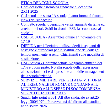
ETICA DEL CCNL SCUOLA
Convocazione assemblea sindacale e locandina
25.11.2025
Cisl scuola presenta "A scuola, diamo forma al futuro -
News dal sindacato"
Contratto scuola: operazione verità, aumenti da fame ed
arretrati irrisori. Soldi in droni e F35, la scuola rasa al
suolo!!!
USB SCUOLA - Assemblea online 14 novembre ore
17-19
DIFFIDA per l'illegittimo utilizzo degli insegnanti di
sostegno e curricolari per la sostituzione dei colleghi
temporaneamente assenti. Chiarimenti sulle modalità di
sostituzione.
USB Scuola - Contratto scuola: vogliamo aumenti del
17% e buoni pasto. No alla scuola della repressione,
alle sanzioni decise dai presidi e al middle management
della scuola/azienda.
SERVIZIO MILITARE PER GLI ATA- VITTORIA
AL TRIBUNALE DI ROMA E CONDANNA IL
MINISTERO ALLE SPESE DI SOCCOMBENZA
SEGRETERIA FEDER ATA
Snadir Info-point n.501. All'albo sindacale ex art.25
legge 300/1970 - Per avvalersi del diritto allo studio -
anno solare 2026