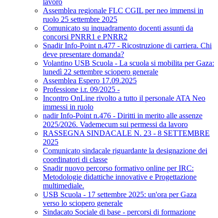
lavoro
Assemblea regionale FLC CGIL per neo immensi in
ruolo 25 settembre 2025
Comunicato su inquadramento docenti assunti da
concorsi PNRR1 e PNRR2
Snadir Info-Point n.477 - Ricostruzione di carriera. Chi
deve presentare domanda?
Volantino USB Scuola - La scuola si mobilita per Gaza:
lunedì 22 settembre sciopero generale
Assemblea Espero 17.09.2025
Professione i.r. 09/2025 -
Incontro OnLine rivolto a tutto il personale ATA Neo
immessi in ruolo
nadir Info-Point n.476 - Diritti in merito alle assenze
2025/2026. Vademecum sui permessi da lavoro
RASSEGNA SINDACALE N. 23 - 8 SETTEMBRE
2025
Comunicato sindacale riguardante la designazione dei
coordinatori di classe
Snadir nuovo percorso formativo online per IRC:
Metodologie didattiche innovative e Progettazione
multimediale.
USB Scuola - 17 settembre 2025: un'ora per Gaza
verso lo sciopero generale
Sindacato Sociale di base - percorsi di formazione