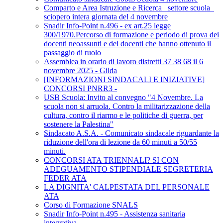
Comparto e Area Istruzione e Ricerca_ settore scuola_
sciopero intera giornata del 4 novembre
Snadir Info-Point n.496 - ex art.25 legge
300/1970.Percorso di formazione e periodo di prova dei
docenti neoassunti e dei docenti che hanno ottenuto il
passaggio di ruolo
Assemblea in orario di lavoro distretti 37 38 68 il 6
novembre 2025 - Gilda
[INFORMAZIONI SINDACALI E INIZIATIVE]
CONCORSI PNRR3 -
USB Scuola: Invito al convegno "4 Novembre. La
scuola non si arruola. Contro la militarizzazione della
cultura, contro il riarmo e le politiche di guerra, per
sostenere la Palestina"
Sindacato A.S.A. - Comunicato sindacale riguardante la
riduzione dell'ora di lezione da 60 minuti a 50/55
minuti.
CONCORSI ATA TRIENNALI? SI CON
ADEGUAMENTO STIPENDIALE SEGRETERIA
FEDER ATA
LA DIGNITA' CALPESTATA DEL PERSONALE
ATA
Corso di Formazione SNALS
Snadir Info-Point n.495 - Assistenza sanitaria
integrativa