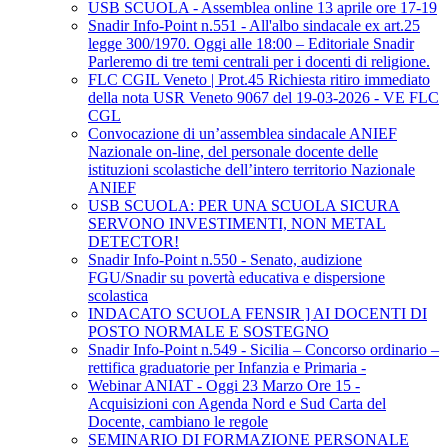
USB SCUOLA - Assemblea online 13 aprile ore 17-19
Snadir Info-Point n.551 - All'albo sindacale ex art.25
legge 300/1970. Oggi alle 18:00 – Editoriale Snadir
Parleremo di tre temi centrali per i docenti di religione.
FLC CGIL Veneto | Prot.45 Richiesta ritiro immediato
della nota USR Veneto 9067 del 19-03-2026 - VE FLC
CGL
Convocazione di un’assemblea sindacale ANIEF
Nazionale on-line, del personale docente delle
istituzioni scolastiche dell’intero territorio Nazionale
ANIEF
USB SCUOLA: PER UNA SCUOLA SICURA
SERVONO INVESTIMENTI, NON METAL
DETECTOR!
Snadir Info-Point n.550 - Senato, audizione
FGU/Snadir su povertà educativa e dispersione
scolastica
INDACATO SCUOLA FENSIR ] AI DOCENTI DI
POSTO NORMALE E SOSTEGNO
Snadir Info-Point n.549 - Sicilia – Concorso ordinario –
rettifica graduatorie per Infanzia e Primaria -
Webinar ANIAT - Oggi 23 Marzo Ore 15 -
Acquisizioni con Agenda Nord e Sud Carta del
Docente, cambiano le regole
SEMINARIO DI FORMAZIONE PERSONALE