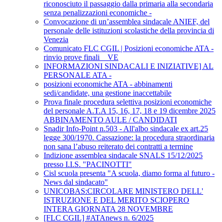
riconosciuto il passaggio dalla primaria alla secondaria
senza penalizzazioni economiche -
Convocazione di un’assemblea sindacale ANIEF, del
personale delle istituzioni scolastiche della provincia di
Venezia
Comunicato FLC CGIL | Posizioni economiche ATA -
rinvio prove finali _ VE
INFORMAZIONI SINDACALI E INIZIATIVE] AL
PERSONALE ATA -
posizioni economiche ATA - abbinamenti
sedi/candidate, una gestione inaccettabile
Prova finale procedura selettiva posizioni economiche
del personale A.T.A 15, 16, 17, 18 e 19 dicembre 2025
ABBINAMENTO AULE / CANDIDATI
Snadir Info-Point n.503 - All'albo sindacale ex art.25
legge 300/1970. Cassazione: la procedura straordinaria
non sana l’abuso reiterato dei contratti a termine
Indizione assemblea sindacale SNALS 15/12/2025
presso I.I.S. "PACINOTTI"
Cisl scuola presenta "A scuola, diamo forma al futuro -
News dal sindacato"
UNICOBAS:CIRCOLARE MINISTERO DELL'
ISTRUZIONE E DEL MERITO SCIOPERO
INTERA GIORNATA 28 NOVEMBRE
[FLC CGIL] #ATAnews n. 6/2025