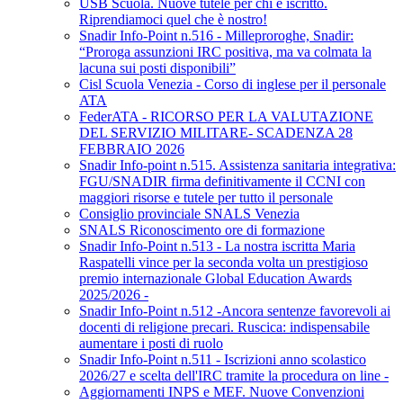
USB Scuola. Nuove tutele per chi è iscritto.
Riprendiamoci quel che è nostro!
Snadir Info-Point n.516 - Milleproroghe, Snadir:
“Proroga assunzioni IRC positiva, ma va colmata la
lacuna sui posti disponibili”
Cisl Scuola Venezia - Corso di inglese per il personale
ATA
FederATA - RICORSO PER LA VALUTAZIONE
DEL SERVIZIO MILITARE- SCADENZA 28
FEBBRAIO 2026
Snadir Info-point n.515. Assistenza sanitaria integrativa:
FGU/SNADIR firma definitivamente il CCNI con
maggiori risorse e tutele per tutto il personale
Consiglio provinciale SNALS Venezia
SNALS Riconoscimento ore di formazione
Snadir Info-Point n.513 - La nostra iscritta Maria
Raspatelli vince per la seconda volta un prestigioso
premio internazionale Global Education Awards
2025/2026 -
Snadir Info-Point n.512 -Ancora sentenze favorevoli ai
docenti di religione precari. Ruscica: indispensabile
aumentare i posti di ruolo
Snadir Info-Point n.511 - Iscrizioni anno scolastico
2026/27 e scelta dell'IRC tramite la procedura on line -
Aggiornamenti INPS e MEF. Nuove Convenzioni