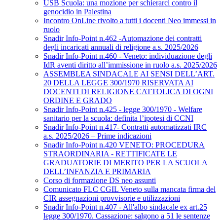
USB Scuola: una mozione per schierarci contro il
genocidio in Palestina
Incontro OnLine rivolto a tutti i docenti Neo immessi in
ruolo
Snadir Info-Point n.462 -Automazione dei contratti
degli incaricati annuali di religione a.s. 2025/2026
Snadir Info-Point n.460 - Veneto: individuazione degli
IdR aventi diritto all’immissione in ruolo a.s. 2025/2026
ASSEMBLEA SINDACALE AI SENSI DELL’ART.
20 DELLA LEGGE 300/1970 RISERVATA AI
DOCENTI DI RELIGIONE CATTOLICA DI OGNI
ORDINE E GRADO
Snadir Info-Point n.425 - legge 300/1970 - Welfare
sanitario per la scuola: definita l’ipotesi di CCNI
Snadir Info-Point n.417- Contratti automatizzati IRC
a.s. 2025/2026 – Prime indicazioni
Snadir Info-Point n.420 VENETO: PROCEDURA
STRAORDINARIA - RETTIFICATE LE
GRADUATORIE DI MERITO PER LA SCUOLA
DELL’INFANZIA E PRIMARIA
Corso di formazione DS neo assunti
Comunicato FLC CGIL Veneto sulla mancata firma del
CIR assegnazioni provvisorie e utilizzazioni
Snadir Info-Point n.407 - All'albo sindacale ex art.25
legge 300/1970. Cassazione: salgono a 51 le sentenze