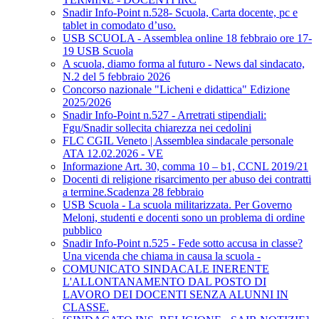
Snadir Info-Point n.528- Scuola, Carta docente, pc e
tablet in comodato d’uso.
USB SCUOLA - Assemblea online 18 febbraio ore 17-
19 USB Scuola
A scuola, diamo forma al futuro - News dal sindacato,
N.2 del 5 febbraio 2026
Concorso nazionale "Licheni e didattica" Edizione
2025/2026
Snadir Info-Point n.527 - Arretrati stipendiali:
Fgu/Snadir sollecita chiarezza nei cedolini
FLC CGIL Veneto | Assemblea sindacale personale
ATA 12.02.2026 - VE
Informazione Art. 30, comma 10 – b1, CCNL 2019/21
Docenti di religione risarcimento per abuso dei contratti
a termine.Scadenza 28 febbraio
USB Scuola - La scuola militarizzata. Per Governo
Meloni, studenti e docenti sono un problema di ordine
pubblico
Snadir Info-Point n.525 - Fede sotto accusa in classe?
Una vicenda che chiama in causa la scuola -
COMUNICATO SINDACALE INERENTE
L'ALLONTANAMENTO DAL POSTO DI
LAVORO DEI DOCENTI SENZA ALUNNI IN
CLASSE.