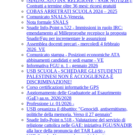
[SINDACATO INS. RELIGIONE - SAIR NOTIZIE]-
Contratti a termine oltre 36 mesi: ricorsi gratuiti
COBAS ARRETRATI SCUOLA 2024 – 2025
Comunicato SNALS-Venezia.
Nota formale SNALS
Snadir Info-Point n.522 - Immissioni in ruolo IRC:
emendamento al Milleproroghe recepisce la proposta
Snadir/Fgu per incrementare le assunzioni
Assemblea docenti precari - mercoledì 4 febbraio
2026_VE
Comunicato stampa - Posizioni economiche ATA
abbinamenti candidati e sedi esame - VE
Informativa FGU n. 1 - gennaio 2026
USB SCUOLA - SCHEDARE GLI STUDENTI
PALESTINESI NON È ACCOGLIENZA,È
DISCRIMINAZIONE!
Corso certificazioni informatiche GPS
Aggiornamento delle Graduatorie ad Esaurimento
(GaE) aa.ss. 2026/2028
Professione i.r. 01/2026 -
USB organizza il dibattito: "Genocidi, antisemitismo,
politiche della memoria. Verso il 27 gennaio"
Snadir Info-Point n.518 - Valutazione del servizio di
religione cattolica nelle GAE: iniziativa FGU/SNADIR
alla luce della pronuncia del TAR Lazio -