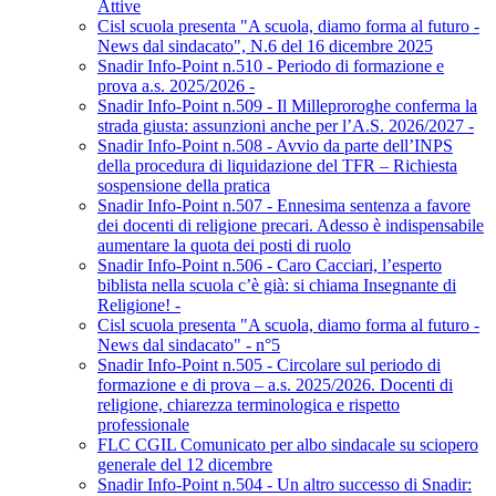
Attive
Cisl scuola presenta "A scuola, diamo forma al futuro -
News dal sindacato", N.6 del 16 dicembre 2025
Snadir Info-Point n.510 - Periodo di formazione e
prova a.s. 2025/2026 -
Snadir Info-Point n.509 - Il Milleproroghe conferma la
strada giusta: assunzioni anche per l’A.S. 2026/2027 -
Snadir Info-Point n.508 - Avvio da parte dell’INPS
della procedura di liquidazione del TFR – Richiesta
sospensione della pratica
Snadir Info-Point n.507 - Ennesima sentenza a favore
dei docenti di religione precari. Adesso è indispensabile
aumentare la quota dei posti di ruolo
Snadir Info-Point n.506 - Caro Cacciari, l’esperto
biblista nella scuola c’è già: si chiama Insegnante di
Religione! -
Cisl scuola presenta "A scuola, diamo forma al futuro -
News dal sindacato" - n°5
Snadir Info-Point n.505 - Circolare sul periodo di
formazione e di prova – a.s. 2025/2026. Docenti di
religione, chiarezza terminologica e rispetto
professionale
FLC CGIL Comunicato per albo sindacale su sciopero
generale del 12 dicembre
Snadir Info-Point n.504 - Un altro successo di Snadir: