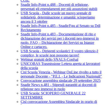
CGIL
Snadir Info-Point n.488 - Docenti di religione,
presentati gli emendamenti per più assunzioni stabili
USB Scuola - Dalle scuole un nuovo segnale di
solidarietà, determinazione e umanità: scioperiamo
ancora il 3 ottobre
Snadir Info-Point n.485 - Snadir/Fgu al Senato su Ddl
Reclutamento
Snadir Info-Point n.483 - Documentazione di rito e
dichiarazione dei servizi per i docenti neo-immessi in
ruolo. FAQ – Dichiarazione dei Servizi su Istanze
Online e cartaceo.
USB Scuola - Dirigenti scolastici: il vostro silenzio è
complice, le scuole non possono tacere!
Webinar gratuiti dello SNALS-Confsal
UNICOBAS Trasmissione Lettera aperta ai lavoratori
della scuola
Cisl Scuola Venezia - Webinar OnLine rivolto a tutto il
personale Docente - "P.E.I. - Le Indicazioni Nazionali"
Convocazione assemblea sindacale 29 settembre 2025
Snadir News n.481 - Stipendi garantiti ai docenti di
religione neo immessi in ruolo
USB Scuola: SCIOPERO GENERALE 22
SETTEMBRE
Cisl convocazione Assemblea Sindacale in orario di