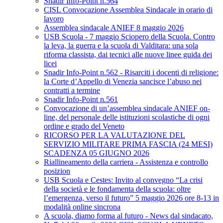
Snadir Info-Point n.564
CISL Convocazione Assemblea Sindacale in orario di
lavoro
Assemblea sindacale ANIEF 8 maggio 2026
USB Scuola - 7 maggio Sciopero della Scuola. Contro
la leva, la guerra e la scuola di Valditara: una sola
riforma classista, dai tecnici alle nuove linee guida dei
licei
Snadir Info-Point n.562 - Risarciti i docenti di religione:
la Corte d’Appello di Venezia sancisce l’abuso nei
contratti a termine
Snadir Info-Point n.561
Convocazione di un’assemblea sindacale ANIEF on-
line, del personale delle istituzioni scolastiche di ogni
ordine e grado del Veneto
RICORSO PER LA VALUTAZIONE DEL
SERVIZIO MILITARE PRIMA FASCIA (24 MESI)
SCADENZA 05 GIUGNO 2026
Riallineamento della carriera - Assistenza e controllo
posizion
USB Scuola e Cestes: Invito al convegno “La crisi
della società e le fondamenta della scuola: oltre
l’emergenza, verso il futuro” 5 maggio 2026 ore 8-13 in
modalità online sincrona
A scuola, diamo forma al futuro - News dal sindacato,