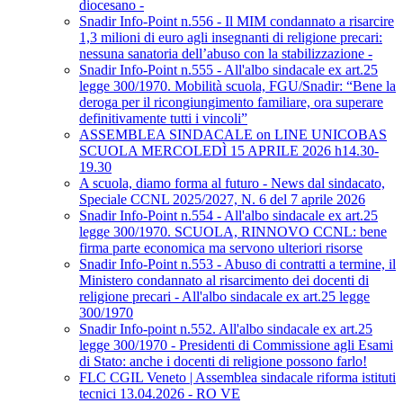
diocesano -
Snadir Info-Point n.556 - Il MIM condannato a risarcire
1,3 milioni di euro agli insegnanti di religione precari:
nessuna sanatoria dell’abuso con la stabilizzazione -
Snadir Info-Point n.555 - All'albo sindacale ex art.25
legge 300/1970. Mobilità scuola, FGU/Snadir: “Bene la
deroga per il ricongiungimento familiare, ora superare
definitivamente tutti i vincoli”
ASSEMBLEA SINDACALE on LINE UNICOBAS
SCUOLA MERCOLEDÌ 15 APRILE 2026 h14.30-
19.30
A scuola, diamo forma al futuro - News dal sindacato,
Speciale CCNL 2025/2027, N. 6 del 7 aprile 2026
Snadir Info-Point n.554 - All'albo sindacale ex art.25
legge 300/1970. SCUOLA, RINNOVO CCNL: bene
firma parte economica ma servono ulteriori risorse
Snadir Info-Point n.553 - Abuso di contratti a termine, il
Ministero condannato al risarcimento dei docenti di
religione precari - All'albo sindacale ex art.25 legge
300/1970
Snadir Info-point n.552. All'albo sindacale ex art.25
legge 300/1970 - Presidenti di Commissione agli Esami
di Stato: anche i docenti di religione possono farlo!
FLC CGIL Veneto | Assemblea sindacale riforma istituti
tecnici 13.04.2026 - RO VE