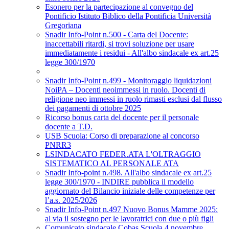
Esonero per la partecipazione al convegno del
Pontificio Istituto Biblico della Pontificia Università
Gregoriana
Snadir Info-Point n.500 - Carta del Docente:
inaccettabili ritardi, si trovi soluzione per usare
immediatamente i residui - All'albo sindacale ex art.25
legge 300/1970
Snadir Info-Point n.499 - Monitoraggio liquidazioni
NoiPA – Docenti neoimmessi in ruolo. Docenti di
religione neo immessi in ruolo rimasti esclusi dal flusso
dei pagamenti di ottobre 2025
Ricorso bonus carta del docente per il personale
docente a T.D.
USB Scuola: Corso di preparazione al concorso
PNRR3
LSINDACATO FEDER.ATA L'OLTRAGGIO
SISTEMATICO AL PERSONALE ATA
Snadir Info-point n.498. All'albo sindacale ex art.25
legge 300/1970 - INDIRE pubblica il modello
aggiornato del Bilancio iniziale delle competenze per
l’a.s. 2025/2026
Snadir Info-Point n.497 Nuovo Bonus Mamme 2025:
al via il sostegno per le lavoratrici con due o più figli
Comunicato sindacale Cobas Scuola 4 novembre