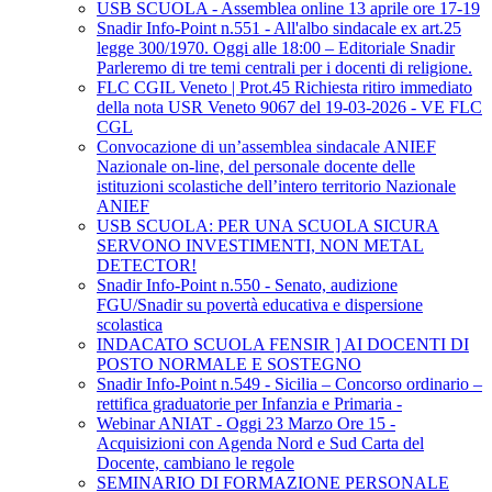
USB SCUOLA - Assemblea online 13 aprile ore 17-19
Snadir Info-Point n.551 - All'albo sindacale ex art.25
legge 300/1970. Oggi alle 18:00 – Editoriale Snadir
Parleremo di tre temi centrali per i docenti di religione.
FLC CGIL Veneto | Prot.45 Richiesta ritiro immediato
della nota USR Veneto 9067 del 19-03-2026 - VE FLC
CGL
Convocazione di un’assemblea sindacale ANIEF
Nazionale on-line, del personale docente delle
istituzioni scolastiche dell’intero territorio Nazionale
ANIEF
USB SCUOLA: PER UNA SCUOLA SICURA
SERVONO INVESTIMENTI, NON METAL
DETECTOR!
Snadir Info-Point n.550 - Senato, audizione
FGU/Snadir su povertà educativa e dispersione
scolastica
INDACATO SCUOLA FENSIR ] AI DOCENTI DI
POSTO NORMALE E SOSTEGNO
Snadir Info-Point n.549 - Sicilia – Concorso ordinario –
rettifica graduatorie per Infanzia e Primaria -
Webinar ANIAT - Oggi 23 Marzo Ore 15 -
Acquisizioni con Agenda Nord e Sud Carta del
Docente, cambiano le regole
SEMINARIO DI FORMAZIONE PERSONALE