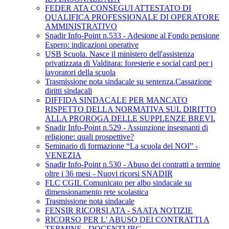
FEDER ATA CONSEGUI ATTESTATO DI
QUALIFICA PROFESSIONALE DI OPERATORE
AMMINISTRATIVO
Snadir Info-Point n.533 - Adesione al Fondo pensione
Espero: indicazioni operative
USB Scuola. Nasce il ministero dell'assistenza
privatizzata di Valditara: foresterie e social card per i
lavoratori della scuola
Trasmissione nota sindacale su sentenza.Cassazione
diritti sindacali
DIFFIDA SINDACALE PER MANCATO
RISPETTO DELLA NORMATIVA SUL DIRITTO
ALLA PROROGA DELLE SUPPLENZE BREVI.
Snadir Info-Point n.529 - Assunzione insegnanti di
religione: quali prospettive?
Seminario di formazione “La scuola del NOI” -
VENEZIA
Snadir Info-Point n.530 - Abuso dei contratti a termine
oltre i 36 mesi - Nuovi ricorsi SNADIR
FLC CGIL Comunicato per albo sindacale su
dimensionamento rete scolastica
Trasmissione nota sindacale
FENSIR RICORSI ATA - SAATA NOTIZIE
RICORSO PER L' ABUSO DEI CONTRATTI A
TERMINE - DOCENTI IRC