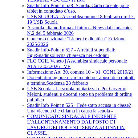
Snadir Info-Point n.528- Scuola, Carta docente, pc e
tablet in comodato d’uso.
USB SCUOLA - Assemblea online 18 febbraio ore 17-
19 USB Scuola
A scuola, diamo forma al futuro - News dal sindacato,
N.2 del 5 febbraio 2026
Concorso nazionale "Licheni e didattica" Edizione
2025/2026
Snadir Info-Point n.527 - Arretrati stipendiali:
Fgu/Snadir sollecita chiarezza nei cedolini
FLC CGIL Veneto | Assemblea sindacale personale
ATA 12.02.2026 - VE
Informazione Art. 30, comma 10 – b1, CCNL 2019/21
Docenti di religione risarcimento per abuso dei contratti
a termine.Scadenza 28 febbraio
USB Scuola - La scuola militarizzata. Per Governo
Meloni, studenti e docenti sono un problema di ordine
pubblico
Snadir Info-Point n.525 - Fede sotto accusa in classe?
Una vicenda che chiama in causa la scuola -
COMUNICATO SINDACALE INERENTE
L'ALLONTANAMENTO DAL POSTO DI
LAVORO DEI DOCENTI SENZA ALUNNI IN
CLASSE.