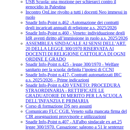
USB Scuola: una mozione per schierarci contro il
genocidio in Palestina
Incontro OnLine rivolto a tutti i docenti Neo immessi in
ruolo
Snadir Info-Point n.462 -Automazione dei contratti
degli incaricati annuali di religione a.s. 2025/2026
Snadir Info-Point n.460 - Veneto: individuazione degli
IdR aventi diritto all’immissione in ruolo a.s. 2025/2026
ASSEMBLEA SINDACALE AI SENSI DELL’ART.
20 DELLA LEGGE 300/1970 RISERVATA AI
DOCENTI DI RELIGIONE CATTOLICA DI OGNI
ORDINE E GRADO
Snadir Info-Point n.425 - legge 300/1970 - Welfare
sanitario per la scuola: definita l’ipotesi di CCNI
Snadir Info-Point n.417- Contratti automatizzati IRC
a.s. 2025/2026 – Prime indicazioni
Snadir Info-Point n.420 VENETO: PROCEDURA
STRAORDINARIA - RETTIFICATE LE
GRADUATORIE DI MERITO PER LA SCUOLA
DELL’INFANZIA E PRIMARIA
Corso di formazione DS neo assunti
Comunicato FLC CGIL Veneto sulla mancata firma del
CIR assegnazioni provvisorie e utilizzazioni
Snadir Info-Point n.407 - All'albo sindacale ex art.25
legge 300/1970. Cassazione: salgono a 51 le sentenze