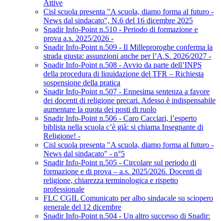
Attive
Cisl scuola presenta "A scuola, diamo forma al futuro -
News dal sindacato", N.6 del 16 dicembre 2025
Snadir Info-Point n.510 - Periodo di formazione e
prova a.s. 2025/2026 -
Snadir Info-Point n.509 - Il Milleproroghe conferma la
strada giusta: assunzioni anche per l’A.S. 2026/2027 -
Snadir Info-Point n.508 - Avvio da parte dell’INPS
della procedura di liquidazione del TFR – Richiesta
sospensione della pratica
Snadir Info-Point n.507 - Ennesima sentenza a favore
dei docenti di religione precari. Adesso è indispensabile
aumentare la quota dei posti di ruolo
Snadir Info-Point n.506 - Caro Cacciari, l’esperto
biblista nella scuola c’è già: si chiama Insegnante di
Religione! -
Cisl scuola presenta "A scuola, diamo forma al futuro -
News dal sindacato" - n°5
Snadir Info-Point n.505 - Circolare sul periodo di
formazione e di prova – a.s. 2025/2026. Docenti di
religione, chiarezza terminologica e rispetto
professionale
FLC CGIL Comunicato per albo sindacale su sciopero
generale del 12 dicembre
Snadir Info-Point n.504 - Un altro successo di Snadir: