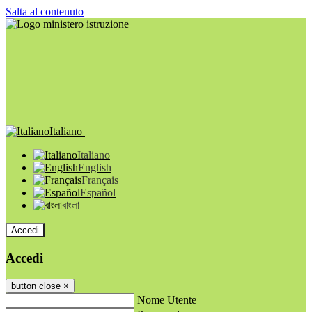
Salta al contenuto
Italiano
Italiano
English
Français
Español
বাংলা
Accedi
Accedi
button close
×
Nome Utente