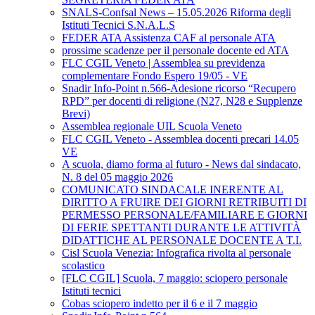
SNALS-Confsal News – 15.05.2026 Riforma degli
Istituti Tecnici S.N.A.L.S
FEDER ATA Assistenza CAF al personale ATA
prossime scadenze per il personale docente ed ATA
FLC CGIL Veneto | Assemblea su previdenza
complementare Fondo Espero 19/05 - VE
Snadir Info-Point n.566-Adesione ricorso “Recupero
RPD” per docenti di religione (N27, N28 e Supplenze
Brevi)
Assemblea regionale UIL Scuola Veneto
FLC CGIL Veneto - Assemblea docenti precari 14.05
VE
A scuola, diamo forma al futuro - News dal sindacato,
N. 8 del 05 maggio 2026
COMUNICATO SINDACALE INERENTE AL
DIRITTO A FRUIRE DEI GIORNI RETRIBUITI DI
PERMESSO PERSONALE/FAMILIARE E GIORNI
DI FERIE SPETTANTI DURANTE LE ATTIVITÀ
DIDATTICHE AL PERSONALE DOCENTE A T.I.
Cisl Scuola Venezia: Infografica rivolta al personale
scolastico
[FLC CGIL] Scuola, 7 maggio: sciopero personale
Istituti tecnici
Cobas sciopero indetto per il 6 e il 7 maggio