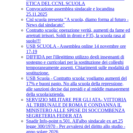
ETICA DEL CCNL SCUOLA
Convocazione assemblea sindacale e locandina
25.11.2025
Cisl scuola presenta "A scuola, diamo forma al futuro -
News dal sindacato"
Contratto scuola: operazione verità, aumenti da fame ed
arretrati irrisori. Soldi in droni e F35, la scuola rasa al
suolo!!!
USB SCUOLA - Assemblea online 14 novembre ore
17-19
DIFFIDA per l'illegittimo utilizzo degli insegnanti di
sostegno e curricolari per la sostituzione dei colleghi
temporaneamente assenti. Chiarimenti sulle modalità di
sostituzione.
USB Scuola - Contratto scuola: vogliamo aumenti del
17% e buoni pasto. No alla scuola della repressione,
alle sanzioni decise dai presidi e al middle management
della scuola/azienda.
SERVIZIO MILITARE PER GLI ATA- VITTORIA
AL TRIBUNALE DI ROMA E CONDANNA IL
MINISTERO ALLE SPESE DI SOCCOMBENZA
SEGRETERIA FEDER ATA
Snadir Info-point n.501. All'albo sindacale ex art.25
legge 300/1970 - Per avvalersi del diritto allo studio -
anno solare 2026