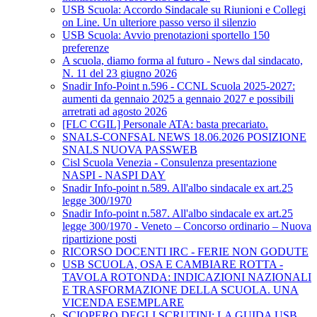
USB Scuola: Accordo Sindacale su Riunioni e Collegi
on Line. Un ulteriore passo verso il silenzio
USB Scuola: Avvio prenotazioni sportello 150
preferenze
A scuola, diamo forma al futuro - News dal sindacato,
N. 11 del 23 giugno 2026
Snadir Info-Point n.596 - CCNL Scuola 2025-2027:
aumenti da gennaio 2025 a gennaio 2027 e possibili
arretrati ad agosto 2026
[FLC CGIL] Personale ATA: basta precariato.
SNALS-CONFSAL NEWS 18.06.2026 POSIZIONE
SNALS NUOVA PASSWEB
Cisl Scuola Venezia - Consulenza presentazione
NASPI - NASPI DAY
Snadir Info-point n.589. All'albo sindacale ex art.25
legge 300/1970
Snadir Info-point n.587. All'albo sindacale ex art.25
legge 300/1970 - Veneto – Concorso ordinario – Nuova
ripartizione posti
RICORSO DOCENTI IRC - FERIE NON GODUTE
USB SCUOLA, OSA E CAMBIARE ROTTA -
TAVOLA ROTONDA: INDICAZIONI NAZIONALI
E TRASFORMAZIONE DELLA SCUOLA. UNA
VICENDA ESEMPLARE
SCIOPERO DEGLI SCRUTINI: LA GUIDA USB