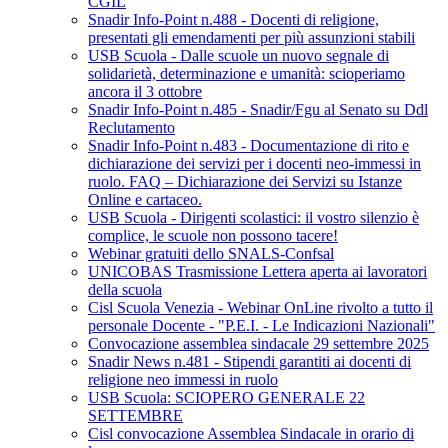
CGIL
Snadir Info-Point n.488 - Docenti di religione,
presentati gli emendamenti per più assunzioni stabili
USB Scuola - Dalle scuole un nuovo segnale di
solidarietà, determinazione e umanità: scioperiamo
ancora il 3 ottobre
Snadir Info-Point n.485 - Snadir/Fgu al Senato su Ddl
Reclutamento
Snadir Info-Point n.483 - Documentazione di rito e
dichiarazione dei servizi per i docenti neo-immessi in
ruolo. FAQ – Dichiarazione dei Servizi su Istanze
Online e cartaceo.
USB Scuola - Dirigenti scolastici: il vostro silenzio è
complice, le scuole non possono tacere!
Webinar gratuiti dello SNALS-Confsal
UNICOBAS Trasmissione Lettera aperta ai lavoratori
della scuola
Cisl Scuola Venezia - Webinar OnLine rivolto a tutto il
personale Docente - "P.E.I. - Le Indicazioni Nazionali"
Convocazione assemblea sindacale 29 settembre 2025
Snadir News n.481 - Stipendi garantiti ai docenti di
religione neo immessi in ruolo
USB Scuola: SCIOPERO GENERALE 22
SETTEMBRE
Cisl convocazione Assemblea Sindacale in orario di