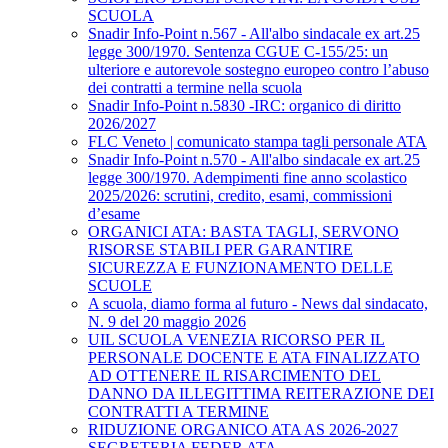
SCUOLA
Snadir Info-Point n.567 - All'albo sindacale ex art.25
legge 300/1970. Sentenza CGUE C‑155/25: un
ulteriore e autorevole sostegno europeo contro l’abuso
dei contratti a termine nella scuola
Snadir Info-Point n.5830 -IRC: organico di diritto
2026/2027
FLC Veneto | comunicato stampa tagli personale ATA
Snadir Info-Point n.570 - All'albo sindacale ex art.25
legge 300/1970. Adempimenti fine anno scolastico
2025/2026: scrutini, credito, esami, commissioni
d’esame
ORGANICI ATA: BASTA TAGLI, SERVONO
RISORSE STABILI PER GARANTIRE
SICUREZZA E FUNZIONAMENTO DELLE
SCUOLE
A scuola, diamo forma al futuro - News dal sindacato,
N. 9 del 20 maggio 2026
UIL SCUOLA VENEZIA RICORSO PER IL
PERSONALE DOCENTE E ATA FINALIZZATO
AD OTTENERE IL RISARCIMENTO DEL
DANNO DA ILLEGITTIMA REITERAZIONE DEI
CONTRATTI A TERMINE
RIDUZIONE ORGANICO ATA AS 2026-2027
SEGRETERIA FEDER ATA