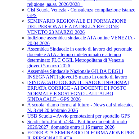
religione, aa.ss. 2026/2028 -
Cisl Scuola Venezia - Consulenza compilazione istanze
GPS
SEMINARIO REGIONALE DI FORMAZIONE
DEL PERSONALE ATA DELLA REGIONE
VENETO 23 MARZO 2026
Indizione assemblea sindacale ATA online VENEZIA -
20.04.2026
Assemblea Sindacale in orario di lavoro del personale
docente e ATA a tempo indeterminato e a tempo
determinato FLC CGIL Metropolitana di Venezia
giovedì 5 marzo 2026
Assemblea Sindacale Nazionale GILDA DEGLI
INSEGNANTI giovedì 5 marzo in orario di lavoro
[SINDACATO DOCENTI - SADOC INFORMA]
ERRATA CORRIGE - AI DOCENTI DI POSTO
NORMALE E SOSTEGNO - ALL'ALBO
SINDACALE - GPS 2026
A scuola, diamo forma al futuro - News dal sindacato,
N. 3 del 20 febbraio 2026
USB Scuola – Avvio prenotazioni per sportello GPS
Snadir Info-Point n.534 - Part time docenti di ruolo
2026/2027: domande entro il 16 marzo 2026
FEDER ATA SEMINARIO DI FORMAZIONE PER
IL PERSONALE ATA