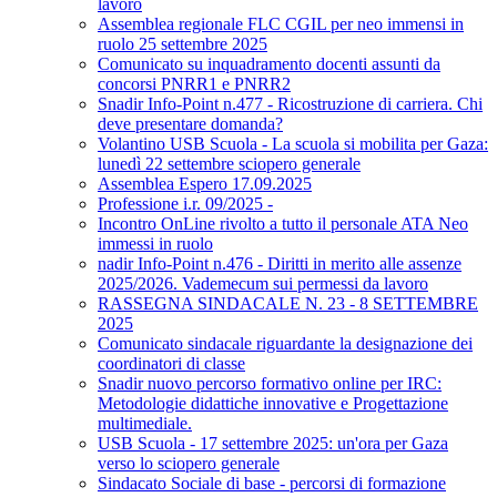
lavoro
Assemblea regionale FLC CGIL per neo immensi in
ruolo 25 settembre 2025
Comunicato su inquadramento docenti assunti da
concorsi PNRR1 e PNRR2
Snadir Info-Point n.477 - Ricostruzione di carriera. Chi
deve presentare domanda?
Volantino USB Scuola - La scuola si mobilita per Gaza:
lunedì 22 settembre sciopero generale
Assemblea Espero 17.09.2025
Professione i.r. 09/2025 -
Incontro OnLine rivolto a tutto il personale ATA Neo
immessi in ruolo
nadir Info-Point n.476 - Diritti in merito alle assenze
2025/2026. Vademecum sui permessi da lavoro
RASSEGNA SINDACALE N. 23 - 8 SETTEMBRE
2025
Comunicato sindacale riguardante la designazione dei
coordinatori di classe
Snadir nuovo percorso formativo online per IRC:
Metodologie didattiche innovative e Progettazione
multimediale.
USB Scuola - 17 settembre 2025: un'ora per Gaza
verso lo sciopero generale
Sindacato Sociale di base - percorsi di formazione