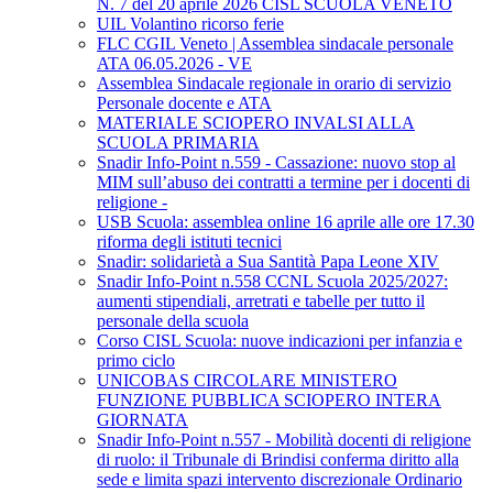
N. 7 del 20 aprile 2026 CISL SCUOLA VENETO
UIL Volantino ricorso ferie
FLC CGIL Veneto | Assemblea sindacale personale
ATA 06.05.2026 - VE
Assemblea Sindacale regionale in orario di servizio
Personale docente e ATA
MATERIALE SCIOPERO INVALSI ALLA
SCUOLA PRIMARIA
Snadir Info-Point n.559 - Cassazione: nuovo stop al
MIM sull’abuso dei contratti a termine per i docenti di
religione -
USB Scuola: assemblea online 16 aprile alle ore 17.30
riforma degli istituti tecnici
Snadir: solidarietà a Sua Santità Papa Leone XIV
Snadir Info-Point n.558 CCNL Scuola 2025/2027:
aumenti stipendiali, arretrati e tabelle per tutto il
personale della scuola
Corso CISL Scuola: nuove indicazioni per infanzia e
primo ciclo
UNICOBAS CIRCOLARE MINISTERO
FUNZIONE PUBBLICA SCIOPERO INTERA
GIORNATA
Snadir Info-Point n.557 - Mobilità docenti di religione
di ruolo: il Tribunale di Brindisi conferma diritto alla
sede e limita spazi intervento discrezionale Ordinario