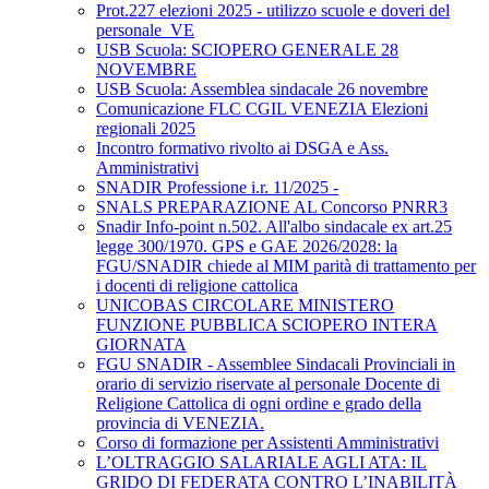
Prot.227 elezioni 2025 - utilizzo scuole e doveri del
personale_VE
USB Scuola: SCIOPERO GENERALE 28
NOVEMBRE
USB Scuola: Assemblea sindacale 26 novembre
Comunicazione FLC CGIL VENEZIA Elezioni
regionali 2025
Incontro formativo rivolto ai DSGA e Ass.
Amministrativi
SNADIR Professione i.r. 11/2025 -
SNALS PREPARAZIONE AL Concorso PNRR3
Snadir Info-point n.502. All'albo sindacale ex art.25
legge 300/1970. GPS e GAE 2026/2028: la
FGU/SNADIR chiede al MIM parità di trattamento per
i docenti di religione cattolica
UNICOBAS CIRCOLARE MINISTERO
FUNZIONE PUBBLICA SCIOPERO INTERA
GIORNATA
FGU SNADIR - Assemblee Sindacali Provinciali in
orario di servizio riservate al personale Docente di
Religione Cattolica di ogni ordine e grado della
provincia di VENEZIA.
Corso di formazione per Assistenti Amministrativi
L’OLTRAGGIO SALARIALE AGLI ATA: IL
GRIDO DI FEDERATA CONTRO L’INABILITÀ