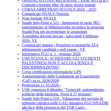
[SINDACATO INS. RELIGIONE - SAIR NOTIZIE]-
Contratti a termine oltre 36 mesi: ricorsi gratuiti
COBAS ARRETRATI SCUOLA 2024 – 2025
Comunicato SNALS-Venezia.
Nota formale SNALS
Snadir Info-Point n.522 - Immissioni in ruolo IRC:
emendamento al Milleproroghe recepisce la proposta
Snadir/Fgu per incrementare le assunzioni
Assemblea docenti precari - mercoledì 4 febbraio
2026_VE
Comunicato stampa - Posizioni economiche ATA
abbinamenti candidati e sedi esame - VE
Informativa FGU n. 1 - gennaio 2026
USB SCUOLA - SCHEDARE GLI STUDENTI
PALESTINESI NON È ACCOGLIENZA,È
DISCRIMINAZIONE!
Corso certificazioni informatiche GPS
Aggiornamento delle Graduatorie ad Esaurimento
(GaE) aa.ss. 2026/2028
Professione i.r. 01/2026 -
USB organizza il dibattito: "Genocidi, antisemitismo,
politiche della memoria. Verso il 27 gennaio"
Snadir Info-Point n.518 - Valutazione del servizio di
religione cattolica nelle GAE: iniziativa FGU/SNADIR
alla luce della pronuncia del TAR Lazio -