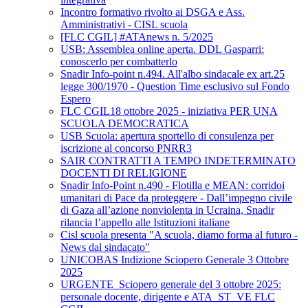
Incontro formativo rivolto ai DSGA e Ass.
Amministrativi - CISL scuola
[FLC CGIL] #ATAnews n. 5/2025
USB: Assemblea online aperta. DDL Gasparri:
conoscerlo per combatterlo
Snadir Info-point n.494. All'albo sindacale ex art.25
legge 300/1970 - Question Time esclusivo sul Fondo
Espero
FLC CGIL18 ottobre 2025 - iniziativa PER UNA
SCUOLA DEMOCRATICA
USB Scuola: apertura sportello di consulenza per
iscrizione al concorso PNRR3
SAIR CONTRATTI A TEMPO INDETERMINATO
DOCENTI DI RELIGIONE
Snadir Info-Point n.490 - Flotilla e MEAN: corridoi
umanitari di Pace da proteggere - Dall’impegno civile
di Gaza all’azione nonviolenta in Ucraina, Snadir
rilancia l’appello alle Istituzioni italiane
Cisl scuola presenta "A scuola, diamo forma al futuro -
News dal sindacato"
UNICOBAS Indizione Sciopero Generale 3 Ottobre
2025
URGENTE_Sciopero generale del 3 ottobre 2025:
personale docente, dirigente e ATA_ST_VE FLC