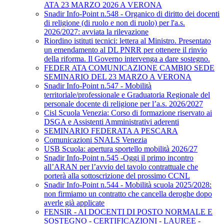
ATA 23 MARZO 2026 A VERONA
Snadir Info-Point n.548 - Organico di diritto dei docenti
di religione (di ruolo e non di ruolo) per l'a.s.
2026/2027: avviata la rilevazione
Riordino istituti tecnici: lettera al Ministro. Presentato
un emendamento al DL PNRR per ottenere il rinvio
della riforma. Il Governo intervenga a dare sostegno.
FEDER ATA COMUNICAZIONE CAMBIO SEDE
SEMINARIO DEL 23 MARZO A VERONA
Snadir Info-Point n.547 - Mobilità
territoriale/professionale e Graduatoria Regionale del
personale docente di religione per l’a.s. 2026/2027
Cisl Scuola Venezia: Corso di formazione riservato ai
DSGA e Assistenti Amministrativi aderenti
SEMINARIO FEDERATA A PESCARA
Comunicazioni SNALS Venezia
USB Scuola: apertura sportello mobilità 2026/27
Snadir Info-Point n.545 -Oggi il primo incontro
all’ARAN per l’avvio del tavolo contrattuale che
porterà alla sottoscrizione del prossimo CCNL
Snadir Info-Point n.544 - Mobilità scuola 2025/2028:
non firmiamo un contratto che cancella deroghe dopo
averle già applicate
FENSIR - AI DOCENTI DI POSTO NORMALE E
SOSTEGNO - CERTIFICAZIONI - LAUREE -