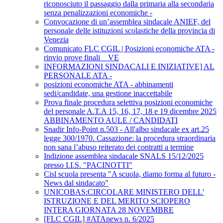
riconosciuto il passaggio dalla primaria alla secondaria
senza penalizzazioni economiche -
Convocazione di un’assemblea sindacale ANIEF, del
personale delle istituzioni scolastiche della provincia di
Venezia
Comunicato FLC CGIL | Posizioni economiche ATA -
rinvio prove finali _ VE
INFORMAZIONI SINDACALI E INIZIATIVE] AL
PERSONALE ATA -
posizioni economiche ATA - abbinamenti
sedi/candidate, una gestione inaccettabile
Prova finale procedura selettiva posizioni economiche
del personale A.T.A 15, 16, 17, 18 e 19 dicembre 2025
ABBINAMENTO AULE / CANDIDATI
Snadir Info-Point n.503 - All'albo sindacale ex art.25
legge 300/1970. Cassazione: la procedura straordinaria
non sana l’abuso reiterato dei contratti a termine
Indizione assemblea sindacale SNALS 15/12/2025
presso I.I.S. "PACINOTTI"
Cisl scuola presenta "A scuola, diamo forma al futuro -
News dal sindacato"
UNICOBAS:CIRCOLARE MINISTERO DELL'
ISTRUZIONE E DEL MERITO SCIOPERO
INTERA GIORNATA 28 NOVEMBRE
[FLC CGIL] #ATAnews n. 6/2025