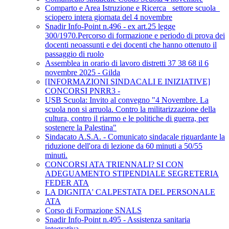
Comparto e Area Istruzione e Ricerca_ settore scuola_
sciopero intera giornata del 4 novembre
Snadir Info-Point n.496 - ex art.25 legge
300/1970.Percorso di formazione e periodo di prova dei
docenti neoassunti e dei docenti che hanno ottenuto il
passaggio di ruolo
Assemblea in orario di lavoro distretti 37 38 68 il 6
novembre 2025 - Gilda
[INFORMAZIONI SINDACALI E INIZIATIVE]
CONCORSI PNRR3 -
USB Scuola: Invito al convegno "4 Novembre. La
scuola non si arruola. Contro la militarizzazione della
cultura, contro il riarmo e le politiche di guerra, per
sostenere la Palestina"
Sindacato A.S.A. - Comunicato sindacale riguardante la
riduzione dell'ora di lezione da 60 minuti a 50/55
minuti.
CONCORSI ATA TRIENNALI? SI CON
ADEGUAMENTO STIPENDIALE SEGRETERIA
FEDER ATA
LA DIGNITA' CALPESTATA DEL PERSONALE
ATA
Corso di Formazione SNALS
Snadir Info-Point n.495 - Assistenza sanitaria
integrativa