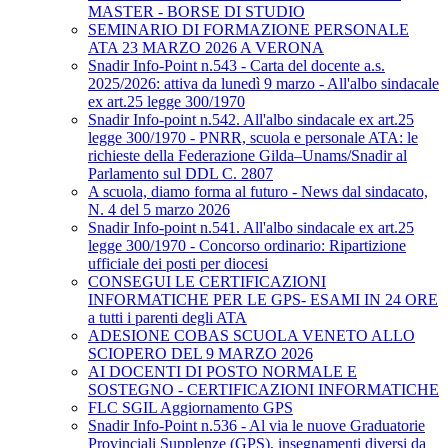
MASTER - BORSE DI STUDIO
SEMINARIO DI FORMAZIONE PERSONALE
ATA 23 MARZO 2026 A VERONA
Snadir Info-Point n.543 - Carta del docente a.s.
2025/2026: attiva da lunedì 9 marzo - All'albo sindacale
ex art.25 legge 300/1970
Snadir Info-point n.542. All'albo sindacale ex art.25
legge 300/1970 - PNRR, scuola e personale ATA: le
richieste della Federazione Gilda–Unams/Snadir al
Parlamento sul DDL C. 2807
A scuola, diamo forma al futuro - News dal sindacato,
N. 4 del 5 marzo 2026
Snadir Info-point n.541. All'albo sindacale ex art.25
legge 300/1970 - Concorso ordinario: Ripartizione
ufficiale dei posti per diocesi
CONSEGUI LE CERTIFICAZIONI
INFORMATICHE PER LE GPS- ESAMI IN 24 ORE
a tutti i parenti degli ATA
ADESIONE COBAS SCUOLA VENETO ALLO
SCIOPERO DEL 9 MARZO 2026
AI DOCENTI DI POSTO NORMALE E
SOSTEGNO - CERTIFICAZIONI INFORMATICHE
FLC SGIL Aggiornamento GPS
Snadir Info-Point n.536 - Al via le nuove Graduatorie
Provinciali Supplenze (GPS), insegnamenti diversi da