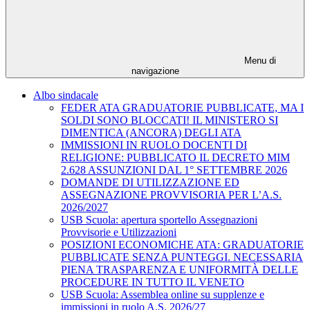
Menu di
navigazione
Albo sindacale
FEDER ATA GRADUATORIE PUBBLICATE, MA I
SOLDI SONO BLOCCATI! IL MINISTERO SI
DIMENTICA (ANCORA) DEGLI ATA
IMMISSIONI IN RUOLO DOCENTI DI
RELIGIONE: PUBBLICATO IL DECRETO MIM
2.628 ASSUNZIONI DAL 1° SETTEMBRE 2026
DOMANDE DI UTILIZZAZIONE ED
ASSEGNAZIONE PROVVISORIA PER L’A.S.
2026/2027
USB Scuola: apertura sportello Assegnazioni
Provvisorie e Utilizzazioni
POSIZIONI ECONOMICHE ATA: GRADUATORIE
PUBBLICATE SENZA PUNTEGGI. NECESSARIA
PIENA TRASPARENZA E UNIFORMITÀ DELLE
PROCEDURE IN TUTTO IL VENETO
USB Scuola: Assemblea online su supplenze e
immissioni in ruolo A.S. 2026/27