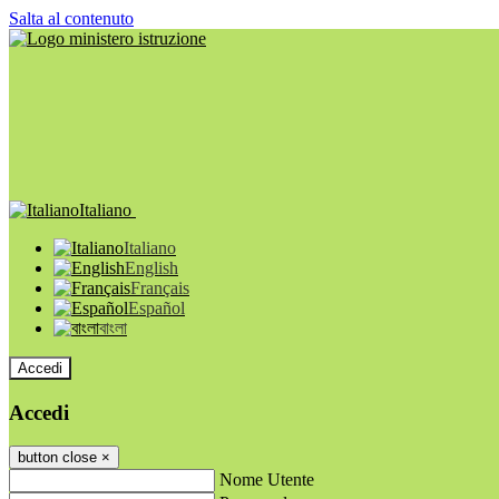
Salta al contenuto
Italiano
Italiano
English
Français
Español
বাংলা
Accedi
Accedi
button close
×
Nome Utente