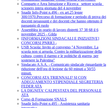
Comparto e Area Istruzione e Ricerca_ settore scuola_
sciopero intera giornata del 4 novembre
Snadir Info-Point n.496 - ex art.25 legge
300/1970.Percorso di formazione e periodo di prova dei
docenti neoassunti e dei docenti che hanno ottenuto il
passaggio di ruolo
Assemblea in orario di lavoro distretti 37 38 68 il 6
novembre 2025 - Gilda
[INFORMAZIONI SINDACALI E INIZIATIVE]
CONCORSI PNRR3 -
USB Scuola: Invito al convegno "4 Novembre. La
scuola non si arruola. Contro la militarizzazione della
cultura, contro il riarmo e le politiche di guerra, per
sostenere la Palestina"
Sindacato A.S.A. - Comunicato sindacale riguardante la
riduzione dell'ora di lezione da 60 minuti a 50/55
minuti.
CONCORSI ATA TRIENNALI? SI CON
ADEGUAMENTO STIPENDIALE SEGRETERIA
FEDER ATA
LA DIGNITA' CALPESTATA DEL PERSONALE
ATA
Corso di Formazione SNALS
Snadir Info-Point n.495 - Assistenza sanitaria
integrativa