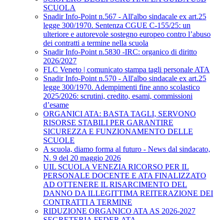
SCUOLA
Snadir Info-Point n.567 - All'albo sindacale ex art.25
legge 300/1970. Sentenza CGUE C‑155/25: un
ulteriore e autorevole sostegno europeo contro l’abuso
dei contratti a termine nella scuola
Snadir Info-Point n.5830 -IRC: organico di diritto
2026/2027
FLC Veneto | comunicato stampa tagli personale ATA
Snadir Info-Point n.570 - All'albo sindacale ex art.25
legge 300/1970. Adempimenti fine anno scolastico
2025/2026: scrutini, credito, esami, commissioni
d’esame
ORGANICI ATA: BASTA TAGLI, SERVONO
RISORSE STABILI PER GARANTIRE
SICUREZZA E FUNZIONAMENTO DELLE
SCUOLE
A scuola, diamo forma al futuro - News dal sindacato,
N. 9 del 20 maggio 2026
UIL SCUOLA VENEZIA RICORSO PER IL
PERSONALE DOCENTE E ATA FINALIZZATO
AD OTTENERE IL RISARCIMENTO DEL
DANNO DA ILLEGITTIMA REITERAZIONE DEI
CONTRATTI A TERMINE
RIDUZIONE ORGANICO ATA AS 2026-2027
SEGRETERIA FEDER ATA