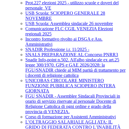
Prot.227 elezioni 2025 - utilizzo scuole e doveri del
personale_VE
USB Scuola: SCIOPERO GENERALE 28
NOVEMBRE
USB Scuola: Assemblea sindacale 26 novembre
Comunicazione FLC CGIL VENEZIA Elezioni
regionali 2025
Incontro formativo rivolto ai DSGA e Ass.
Amministrativi
SNADIR Professione i.r. 11/2025 -
SNALS PREPARAZIONE AL Concorso PNRR3
Snadir Info-point n.502. All'albo sindacale ex art.25
legge 300/1970. GPS e GAE 2026/2028: la
FGU/SNADIR chiede al MIM parità di trattamento per
i docenti di religione cattolica
UNICOBAS CIRCOLARE MINISTERO
FUNZIONE PUBBLICA SCIOPERO INTERA
GIORNATA
FGU SNADIR - Assemblee Sindacali Provinciali in
orario di servizio riservate al personale Docente di
Religione Cattolica di ogni ordine e grado della
provincia di VENEZIA.
Corso di formazione per Assistenti Amministrativi
L’OLTRAGGIO SALARIALE AGLI ATA: IL
GRIDO DI FEDERATA CONTRO L’INABILITÀ