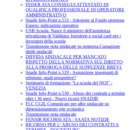
FEDER ATA CONSEGUI ATTESTATO DI
QUALIFICA PROFESSIONALE DI OPERATORE
AMMINISTRATIVO
Snadir Info-Point n.533 - Adesione al Fondo pensione
Espero: indicazioni operative
USB Scuola. Nasce il ministero dell'assistenza
privatizzata di Valditara: foresterie e social card per i
lavoratori della scuola
Trasmissione nota sindacale su sentenza.Cassazione
diritti sindacali
DIFFIDA SINDACALE PER MANCATO
RISPETTO DELLA NORMATIVA SUL DIRITTO
ALLA PROROGA DELLE SUPPLENZE BREVI.
Snadir Info-Point n.529 - Assunzione insegnanti di
religione: quali prospettive?
Seminario di formazione “La scuola del NOI” -
VENEZIA
Snadir Info-Point n.530 - Abuso dei contratti a termine
oltre i 36 mesi - Nuovi ricorsi SNADIR
FLC CGIL Comunicato per albo sindacale su
dimensionamento rete scolastica
Trasmissione nota sindacale
FENSIR RICORSI ATA - SAATA NOTIZIE
RICORSO PER L' ABUSO DEI CONTRATTI A
TERMINE - DOCENTI IRC