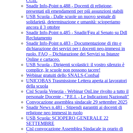
CGIL
Snadir Info-Point n.488 - Docenti di religione,
presentati gli emendamenti per più assunzioni stabili
USB Scuola - Dalle scuole un nuovo segnale di
solidarietà, determinazione e umanità: scioperiamo
ancora il 3 ottobre
Snadir Info-Point n.485 - Snadir/Fgu al Senato su Ddl
Reclutamento
Snadir Info-Point n.483 - Documentazione di rito e
dichiarazione dei servizi per i docenti neo-immessi in
ruolo. FAQ – Dichiarazione dei Servizi su Istanze
Online e cartaceo.
USB Scuola - Dirigenti scolastici: il vostro silenzio è
complice, le scuole non possono tacere!
Webinar gratuiti dello SNALS-Confsal
UNICOBAS Trasmissione Lettera aperta ai lavoratori
della scuola
Cisl Scuola Venezia - Webinar OnLine rivolto a tutto il
personale Docente - "P.E.I. - Le Indicazioni Nazionali"
Convocazione assemblea sindacale 29 settembre 2025
Snadir News n.481 - Stipendi garantiti ai docenti di
religione neo immessi in ruolo
USB Scuola: SCIOPERO GENERALE 22
SETTEMBRE
Cisl convocazione Assemblea Sindacale in orario di