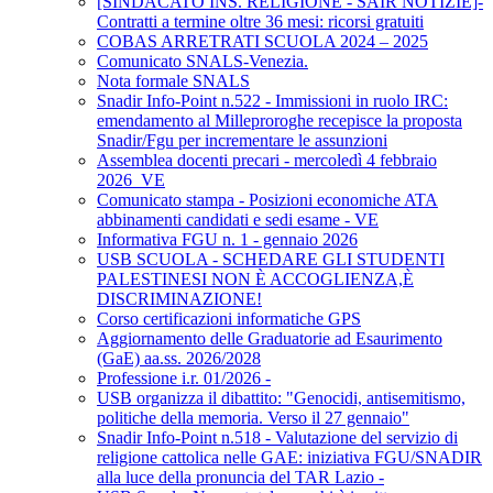
[SINDACATO INS. RELIGIONE - SAIR NOTIZIE]-
Contratti a termine oltre 36 mesi: ricorsi gratuiti
COBAS ARRETRATI SCUOLA 2024 – 2025
Comunicato SNALS-Venezia.
Nota formale SNALS
Snadir Info-Point n.522 - Immissioni in ruolo IRC:
emendamento al Milleproroghe recepisce la proposta
Snadir/Fgu per incrementare le assunzioni
Assemblea docenti precari - mercoledì 4 febbraio
2026_VE
Comunicato stampa - Posizioni economiche ATA
abbinamenti candidati e sedi esame - VE
Informativa FGU n. 1 - gennaio 2026
USB SCUOLA - SCHEDARE GLI STUDENTI
PALESTINESI NON È ACCOGLIENZA,È
DISCRIMINAZIONE!
Corso certificazioni informatiche GPS
Aggiornamento delle Graduatorie ad Esaurimento
(GaE) aa.ss. 2026/2028
Professione i.r. 01/2026 -
USB organizza il dibattito: "Genocidi, antisemitismo,
politiche della memoria. Verso il 27 gennaio"
Snadir Info-Point n.518 - Valutazione del servizio di
religione cattolica nelle GAE: iniziativa FGU/SNADIR
alla luce della pronuncia del TAR Lazio -