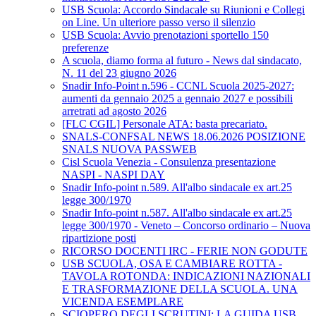
USB Scuola: Accordo Sindacale su Riunioni e Collegi
on Line. Un ulteriore passo verso il silenzio
USB Scuola: Avvio prenotazioni sportello 150
preferenze
A scuola, diamo forma al futuro - News dal sindacato,
N. 11 del 23 giugno 2026
Snadir Info-Point n.596 - CCNL Scuola 2025-2027:
aumenti da gennaio 2025 a gennaio 2027 e possibili
arretrati ad agosto 2026
[FLC CGIL] Personale ATA: basta precariato.
SNALS-CONFSAL NEWS 18.06.2026 POSIZIONE
SNALS NUOVA PASSWEB
Cisl Scuola Venezia - Consulenza presentazione
NASPI - NASPI DAY
Snadir Info-point n.589. All'albo sindacale ex art.25
legge 300/1970
Snadir Info-point n.587. All'albo sindacale ex art.25
legge 300/1970 - Veneto – Concorso ordinario – Nuova
ripartizione posti
RICORSO DOCENTI IRC - FERIE NON GODUTE
USB SCUOLA, OSA E CAMBIARE ROTTA -
TAVOLA ROTONDA: INDICAZIONI NAZIONALI
E TRASFORMAZIONE DELLA SCUOLA. UNA
VICENDA ESEMPLARE
SCIOPERO DEGLI SCRUTINI: LA GUIDA USB