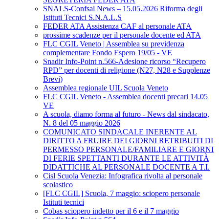
SNALS-Confsal News – 15.05.2026 Riforma degli
Istituti Tecnici S.N.A.L.S
FEDER ATA Assistenza CAF al personale ATA
prossime scadenze per il personale docente ed ATA
FLC CGIL Veneto | Assemblea su previdenza
complementare Fondo Espero 19/05 - VE
Snadir Info-Point n.566-Adesione ricorso “Recupero
RPD” per docenti di religione (N27, N28 e Supplenze
Brevi)
Assemblea regionale UIL Scuola Veneto
FLC CGIL Veneto - Assemblea docenti precari 14.05
VE
A scuola, diamo forma al futuro - News dal sindacato,
N. 8 del 05 maggio 2026
COMUNICATO SINDACALE INERENTE AL
DIRITTO A FRUIRE DEI GIORNI RETRIBUITI DI
PERMESSO PERSONALE/FAMILIARE E GIORNI
DI FERIE SPETTANTI DURANTE LE ATTIVITÀ
DIDATTICHE AL PERSONALE DOCENTE A T.I.
Cisl Scuola Venezia: Infografica rivolta al personale
scolastico
[FLC CGIL] Scuola, 7 maggio: sciopero personale
Istituti tecnici
Cobas sciopero indetto per il 6 e il 7 maggio