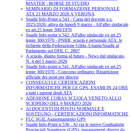
MASTER - BORSE DI STUDIO
SEMINARIO DI FORMAZIONE PERSONALE
ATA 23 MARZO 2026 A VERONA
Snadir Info-Point n.543 - Carta del docente a.s.
2025/2026: attiva da lunedì 9 marzo - All'albo sindacale
ex art.25 legge 300/1970
Snadir Info-point n.542. All'albo sindacale ex art.25
legge 300/1970 - PNRR, scuola e personale ATA: le
richieste della Federazione Gilda–Unams/Snadir al
Parlamento sul DDL C. 2807
A scuola, diamo forma al futuro - News dal sindacato,
N. 4 del 5 marzo 2026
Snadir Info-point n.541. All'albo sindacale ex art.25
legge 300/1970 - Concorso ordinario: Ripartizione
ufficiale dei posti per diocesi
CONSEGUI LE CERTIFICAZIONI
INFORMATICHE PER LE GPS- ESAMI IN 24 ORE
a tutti i parenti degli ATA
ADESIONE COBAS SCUOLA VENETO ALLO
SCIOPERO DEL 9 MARZO 2026
AI DOCENTI DI POSTO NORMALE E
SOSTEGNO - CERTIFICAZIONI INFORMATICHE
FLC SGIL Aggiornamento GPS
Snadir Info-Point n.536 - Al via le nuove Graduatorie
Provinciali Supplenze (GPS), insegnamenti diversi da