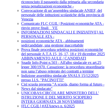
riconosciuto il passaggio dalla primaria alla secondaria
senza penalizzazioni economiche -
Convocazione di un’assemblea sindacale ANIEF, del
personale delle istituzioni scolastiche della provincia di
Venezia
Comunicato FLC CGIL | Posizioni economiche ATA -
rinvio prove finali _ VE
INFORMAZIONI SINDACALI E INIZIATIVE] AL
PERSONALE ATA -
posizioni economiche ATA - abbinamenti
sedi/candidate, una gestione inaccettabile
Prova finale procedura selettiva posizioni economiche
del personale A.T.A 15, 16, 17, 18 e 19 dicembre 2025
ABBINAMENTO AULE / CANDIDATI
Snadir Info-Point n.503 - All'albo sindacale ex art.25
legge 300/1970. Cassazione: la procedura straordinaria
non sana l’abuso reiterato dei contratti a termine
Indizione assemblea sindacale SNALS 15/12/2025
presso I.I.S. "PACINOTTI"
Cisl scuola presenta "A scuola, diamo forma al futuro -
News dal sindacato"
UNICOBAS:CIRCOLARE MINISTERO DELL'
ISTRUZIONE E DEL MERITO SCIOPERO
INTERA GIORNATA 28 NOVEMBRE
[FLC CGIL] #ATAnews n. 6/2025