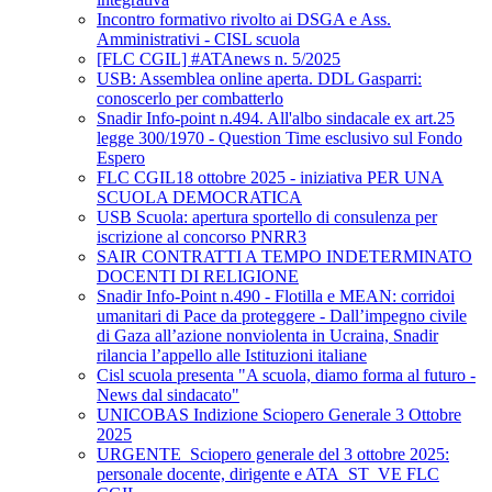
Incontro formativo rivolto ai DSGA e Ass.
Amministrativi - CISL scuola
[FLC CGIL] #ATAnews n. 5/2025
USB: Assemblea online aperta. DDL Gasparri:
conoscerlo per combatterlo
Snadir Info-point n.494. All'albo sindacale ex art.25
legge 300/1970 - Question Time esclusivo sul Fondo
Espero
FLC CGIL18 ottobre 2025 - iniziativa PER UNA
SCUOLA DEMOCRATICA
USB Scuola: apertura sportello di consulenza per
iscrizione al concorso PNRR3
SAIR CONTRATTI A TEMPO INDETERMINATO
DOCENTI DI RELIGIONE
Snadir Info-Point n.490 - Flotilla e MEAN: corridoi
umanitari di Pace da proteggere - Dall’impegno civile
di Gaza all’azione nonviolenta in Ucraina, Snadir
rilancia l’appello alle Istituzioni italiane
Cisl scuola presenta "A scuola, diamo forma al futuro -
News dal sindacato"
UNICOBAS Indizione Sciopero Generale 3 Ottobre
2025
URGENTE_Sciopero generale del 3 ottobre 2025:
personale docente, dirigente e ATA_ST_VE FLC