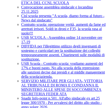
ETICA DEL CCNL SCUOLA
Convocazione assemblea sindacale e locandina
25.11.2025
Cisl scuola presenta "A scuola, diamo forma al futuro -
News dal sindacato"
Contratto scuola: operazione verità, aumenti da fame ed
arretrati irrisori. Soldi in droni e F35, la scuola rasa al
suolo!!!
USB SCUOLA - Assemblea online 14 novembre ore
17-19
DIFFIDA per l'illegittimo utilizzo degli insegnanti di
sostegno e curricolari per la sostituzione dei colleghi
temporaneamente assenti. Chiarimenti sulle modalità di
sostituzione.
USB Scuola - Contratto scuola: vogliamo aumenti del
17% e buoni pasto. No alla scuola della repressione,
alle sanzioni decise dai presidi e al middle management
della scuola/azienda.
SERVIZIO MILITARE PER GLI ATA- VITTORIA
AL TRIBUNALE DI ROMA E CONDANNA IL
MINISTERO ALLE SPESE DI SOCCOMBENZA
SEGRETERIA FEDER ATA
Snadir Info-point n.501. All'albo sindacale ex art.25
legge 300/1970 - Per avvalersi del diritto allo studio -
anno solare 2026