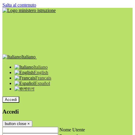
Salta al contenuto
Italiano
Italiano
English
Français
Español
বাংলা
Accedi
Accedi
button close
×
Nome Utente