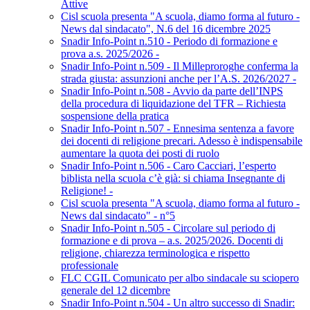
Attive
Cisl scuola presenta "A scuola, diamo forma al futuro -
News dal sindacato", N.6 del 16 dicembre 2025
Snadir Info-Point n.510 - Periodo di formazione e
prova a.s. 2025/2026 -
Snadir Info-Point n.509 - Il Milleproroghe conferma la
strada giusta: assunzioni anche per l’A.S. 2026/2027 -
Snadir Info-Point n.508 - Avvio da parte dell’INPS
della procedura di liquidazione del TFR – Richiesta
sospensione della pratica
Snadir Info-Point n.507 - Ennesima sentenza a favore
dei docenti di religione precari. Adesso è indispensabile
aumentare la quota dei posti di ruolo
Snadir Info-Point n.506 - Caro Cacciari, l’esperto
biblista nella scuola c’è già: si chiama Insegnante di
Religione! -
Cisl scuola presenta "A scuola, diamo forma al futuro -
News dal sindacato" - n°5
Snadir Info-Point n.505 - Circolare sul periodo di
formazione e di prova – a.s. 2025/2026. Docenti di
religione, chiarezza terminologica e rispetto
professionale
FLC CGIL Comunicato per albo sindacale su sciopero
generale del 12 dicembre
Snadir Info-Point n.504 - Un altro successo di Snadir: