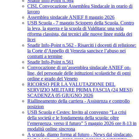
Snadir Info-Point n.564
CISL Convocazione Assemblea Sindacale in orario di
lavoro
Assemblea sindacale ANIEF 8 maggio 2026
USB Scuola - 7 maggio Sciopero della Scuola. Contro
la leva, la guerra e la scuola di Valditara: una sola
riforma classista, dai tecnici alle nuove linee guida dei
licei
Snadir Info-Point n.562 - Risarciti i docenti di religione:
la Corte d’Appello di Venezia sancisce l’abuso nei
contratti a termine
Snadir Info-Point n.561
Convocazione di un’assemblea sindacale ANIEF on-
line, del personale delle istituzioni scolastiche di ogni
ordine e grado del Veneto
RICORSO PER LA VALUTAZIONE DEL
SERVIZIO MILITARE PRIMA FASCIA (24 MESI)
SCADENZA 05 GIUGNO 2026
Riallineamento della carriera - Assistenza e controllo
posizion
USB Scuola e Cestes: Invito al convegno “La crisi
della società e le fondamenta della scuola: oltre
l’emergenza, verso il futuro” 5 maggio 2026 ore 8-13 in
modalità online sincrona
A scuola, diamo forma al futuro - News dal sindacato,