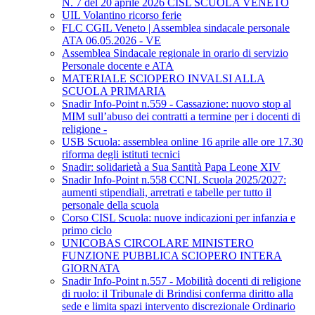
N. 7 del 20 aprile 2026 CISL SCUOLA VENETO
UIL Volantino ricorso ferie
FLC CGIL Veneto | Assemblea sindacale personale
ATA 06.05.2026 - VE
Assemblea Sindacale regionale in orario di servizio
Personale docente e ATA
MATERIALE SCIOPERO INVALSI ALLA
SCUOLA PRIMARIA
Snadir Info-Point n.559 - Cassazione: nuovo stop al
MIM sull’abuso dei contratti a termine per i docenti di
religione -
USB Scuola: assemblea online 16 aprile alle ore 17.30
riforma degli istituti tecnici
Snadir: solidarietà a Sua Santità Papa Leone XIV
Snadir Info-Point n.558 CCNL Scuola 2025/2027:
aumenti stipendiali, arretrati e tabelle per tutto il
personale della scuola
Corso CISL Scuola: nuove indicazioni per infanzia e
primo ciclo
UNICOBAS CIRCOLARE MINISTERO
FUNZIONE PUBBLICA SCIOPERO INTERA
GIORNATA
Snadir Info-Point n.557 - Mobilità docenti di religione
di ruolo: il Tribunale di Brindisi conferma diritto alla
sede e limita spazi intervento discrezionale Ordinario