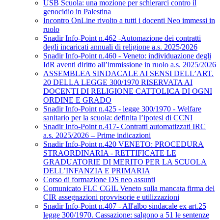
USB Scuola: una mozione per schierarci contro il
genocidio in Palestina
Incontro OnLine rivolto a tutti i docenti Neo immessi in
ruolo
Snadir Info-Point n.462 -Automazione dei contratti
degli incaricati annuali di religione a.s. 2025/2026
Snadir Info-Point n.460 - Veneto: individuazione degli
IdR aventi diritto all’immissione in ruolo a.s. 2025/2026
ASSEMBLEA SINDACALE AI SENSI DELL’ART.
20 DELLA LEGGE 300/1970 RISERVATA AI
DOCENTI DI RELIGIONE CATTOLICA DI OGNI
ORDINE E GRADO
Snadir Info-Point n.425 - legge 300/1970 - Welfare
sanitario per la scuola: definita l’ipotesi di CCNI
Snadir Info-Point n.417- Contratti automatizzati IRC
a.s. 2025/2026 – Prime indicazioni
Snadir Info-Point n.420 VENETO: PROCEDURA
STRAORDINARIA - RETTIFICATE LE
GRADUATORIE DI MERITO PER LA SCUOLA
DELL’INFANZIA E PRIMARIA
Corso di formazione DS neo assunti
Comunicato FLC CGIL Veneto sulla mancata firma del
CIR assegnazioni provvisorie e utilizzazioni
Snadir Info-Point n.407 - All'albo sindacale ex art.25
legge 300/1970. Cassazione: salgono a 51 le sentenze