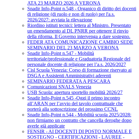
ATA 23 MARZO 2026 A VERONA
Snadir Info-Point n.548 - Organico di diritto dei docenti
di religione (di ruolo e non di ruolo) per l'a.s.
2026/2027: avviata la rilevazione
Riordino istituti tecnici: lettera al Ministro. Presentato
un emendamento al DL PNRR per ottenere il rinvio
della riforma. Il Governo intervenga a dare sostegno.
FEDER ATA COMUNICAZIONE CAMBIO SEDE
SEMINARIO DEL 23 MARZO A VERONA
Snadir Info-Point n.547 - Mobilità
territoriale/professionale e Graduatoria Regionale del
personale docente di religione per l’a.s. 2026/2027
Cisl Scuola Venezia: Corso di formazione riservato ai
DSGA e Assistenti Amministrativi aderenti
SEMINARIO FEDERATA A PESCARA
Comunicazioni SNALS Venezia
USB Scuola: apertura sportello mobilità 2026/27
Snadir Info-Point n.545 -Oggi il primo incontro
all’ARAN per l’avvio del tavolo contrattuale che
porterà alla sottoscrizione del prossimo CCNL
Snadir Info-Point n.544 - Mobilità scuola 2025/2028:
non firmiamo un contratto che cancella deroghe dopo
averle già applicate
FENSIR - AI DOCENTI DI POSTO NORMALE E
SOSTEGNO - CERTIFICAZIONI - LAUREE -