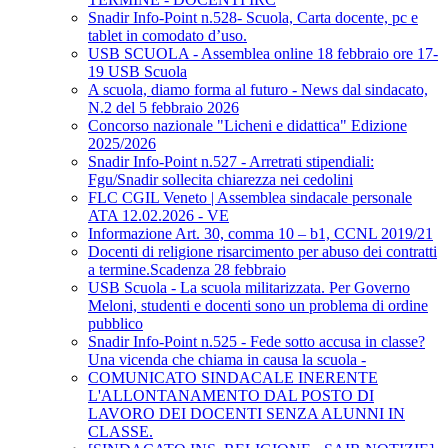
Snadir Info-Point n.528- Scuola, Carta docente, pc e
tablet in comodato d’uso.
USB SCUOLA - Assemblea online 18 febbraio ore 17-
19 USB Scuola
A scuola, diamo forma al futuro - News dal sindacato,
N.2 del 5 febbraio 2026
Concorso nazionale "Licheni e didattica" Edizione
2025/2026
Snadir Info-Point n.527 - Arretrati stipendiali:
Fgu/Snadir sollecita chiarezza nei cedolini
FLC CGIL Veneto | Assemblea sindacale personale
ATA 12.02.2026 - VE
Informazione Art. 30, comma 10 – b1, CCNL 2019/21
Docenti di religione risarcimento per abuso dei contratti
a termine.Scadenza 28 febbraio
USB Scuola - La scuola militarizzata. Per Governo
Meloni, studenti e docenti sono un problema di ordine
pubblico
Snadir Info-Point n.525 - Fede sotto accusa in classe?
Una vicenda che chiama in causa la scuola -
COMUNICATO SINDACALE INERENTE
L'ALLONTANAMENTO DAL POSTO DI
LAVORO DEI DOCENTI SENZA ALUNNI IN
CLASSE.