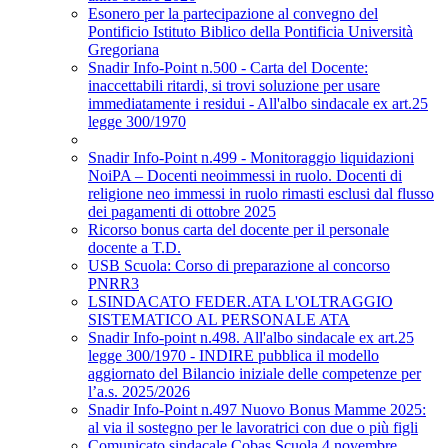
Esonero per la partecipazione al convegno del
Pontificio Istituto Biblico della Pontificia Università
Gregoriana
Snadir Info-Point n.500 - Carta del Docente:
inaccettabili ritardi, si trovi soluzione per usare
immediatamente i residui - All'albo sindacale ex art.25
legge 300/1970
Snadir Info-Point n.499 - Monitoraggio liquidazioni
NoiPA – Docenti neoimmessi in ruolo. Docenti di
religione neo immessi in ruolo rimasti esclusi dal flusso
dei pagamenti di ottobre 2025
Ricorso bonus carta del docente per il personale
docente a T.D.
USB Scuola: Corso di preparazione al concorso
PNRR3
LSINDACATO FEDER.ATA L'OLTRAGGIO
SISTEMATICO AL PERSONALE ATA
Snadir Info-point n.498. All'albo sindacale ex art.25
legge 300/1970 - INDIRE pubblica il modello
aggiornato del Bilancio iniziale delle competenze per
l’a.s. 2025/2026
Snadir Info-Point n.497 Nuovo Bonus Mamme 2025:
al via il sostegno per le lavoratrici con due o più figli
Comunicato sindacale Cobas Scuola 4 novembre