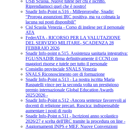
USB Scuola. Nuove tutele per chi è iscritto.
Riprendiamoci quel che è nostro!
Snadir Info-Point n.516 - Milleproroghe, Snadir:
“Proroga assunzioni IRC positiva, ma va colmata la
lacuna sui posti disponibili”
Cisl Scuola Venezia - Corso di inglese per il personale
ATA
FederATA - RICORSO PER LA VALUTAZIONE
DEL SERVIZIO MILITARE- SCADENZA 28
FEBBRAIO 2026
Snadir Info-point n.515. Assistenza sanitaria integrativa:
FGU/SNADIR firma definitivamente il CCNI con
maggiori risorse e tutele per tutto il personale
Consiglio provinciale SNALS Venezia
SNALS Riconoscimento ore di formazione
Snadir Info-Point n.513 - La nostra iscritta Maria
Raspatelli vince per la seconda volta un prestigioso
premio internazionale Global Education Awards
2025/2026 -
Snadir Info-Point n.512 -Ancora sentenze favorevoli ai
docenti di religione precari. Ruscica: indispensabile
aumentare i posti di ruolo
Snadir Info-Point n.511 - Iscrizioni anno scolastico
2026/27 e scelta dell'IRC tramite la procedura on line -
Aggiornamenti INPS e MEF. Nuove Convenzioni