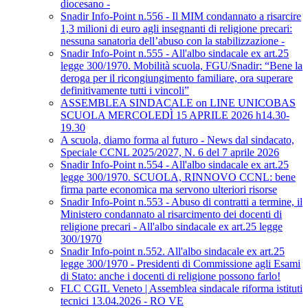
diocesano -
Snadir Info-Point n.556 - Il MIM condannato a risarcire
1,3 milioni di euro agli insegnanti di religione precari:
nessuna sanatoria dell’abuso con la stabilizzazione -
Snadir Info-Point n.555 - All'albo sindacale ex art.25
legge 300/1970. Mobilità scuola, FGU/Snadir: “Bene la
deroga per il ricongiungimento familiare, ora superare
definitivamente tutti i vincoli”
ASSEMBLEA SINDACALE on LINE UNICOBAS
SCUOLA MERCOLEDÌ 15 APRILE 2026 h14.30-
19.30
A scuola, diamo forma al futuro - News dal sindacato,
Speciale CCNL 2025/2027, N. 6 del 7 aprile 2026
Snadir Info-Point n.554 - All'albo sindacale ex art.25
legge 300/1970. SCUOLA, RINNOVO CCNL: bene
firma parte economica ma servono ulteriori risorse
Snadir Info-Point n.553 - Abuso di contratti a termine, il
Ministero condannato al risarcimento dei docenti di
religione precari - All'albo sindacale ex art.25 legge
300/1970
Snadir Info-point n.552. All'albo sindacale ex art.25
legge 300/1970 - Presidenti di Commissione agli Esami
di Stato: anche i docenti di religione possono farlo!
FLC CGIL Veneto | Assemblea sindacale riforma istituti
tecnici 13.04.2026 - RO VE