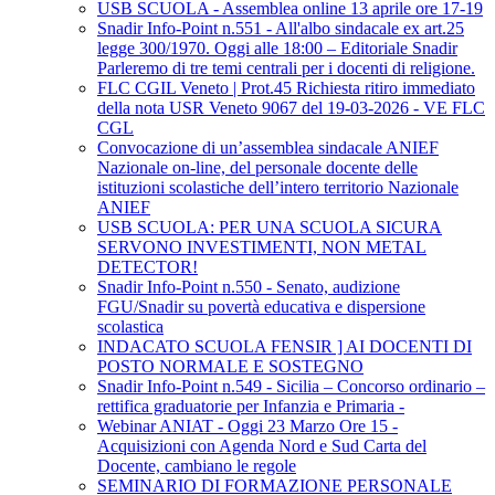
USB SCUOLA - Assemblea online 13 aprile ore 17-19
Snadir Info-Point n.551 - All'albo sindacale ex art.25
legge 300/1970. Oggi alle 18:00 – Editoriale Snadir
Parleremo di tre temi centrali per i docenti di religione.
FLC CGIL Veneto | Prot.45 Richiesta ritiro immediato
della nota USR Veneto 9067 del 19-03-2026 - VE FLC
CGL
Convocazione di un’assemblea sindacale ANIEF
Nazionale on-line, del personale docente delle
istituzioni scolastiche dell’intero territorio Nazionale
ANIEF
USB SCUOLA: PER UNA SCUOLA SICURA
SERVONO INVESTIMENTI, NON METAL
DETECTOR!
Snadir Info-Point n.550 - Senato, audizione
FGU/Snadir su povertà educativa e dispersione
scolastica
INDACATO SCUOLA FENSIR ] AI DOCENTI DI
POSTO NORMALE E SOSTEGNO
Snadir Info-Point n.549 - Sicilia – Concorso ordinario –
rettifica graduatorie per Infanzia e Primaria -
Webinar ANIAT - Oggi 23 Marzo Ore 15 -
Acquisizioni con Agenda Nord e Sud Carta del
Docente, cambiano le regole
SEMINARIO DI FORMAZIONE PERSONALE