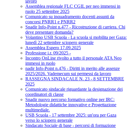
lavoro
Assemblea regionale FLC CGIL per neo immensi in
ruolo 25 settembre 2025
Comunicato su inquadramento docenti assunti da
concorsi PNRR1 e PNRR2
Snadir Info-Point n.477 - Ricostruzione di carriera. Chi
deve presentare domanda?
Volantino USB Scuola - La scuola si mobilita per Gaza:
lunedì 22 settembre sciopero generale
Assemblea Espero 17.09.2025
Professione i.r. 09/2025 -
Incontro OnLine rivolto a tutto il personale ATA Neo
immessi in ruolo
nadir Info-Point n.476 - Diritti in merito alle assenze
2025/2026. Vademecum sui permessi da lavoro
RASSEGNA SINDACALE N. 23 - 8 SETTEMBRE
2025
Comunicato sindacale riguardante la designazione dei
coordinatori di classe
Snadir nuovo percorso formativo online per IRC:
Metodologie didattiche innovative e Progettazione
multimediale.
USB Scuola - 17 settembre 2025: un'ora per Gaza
verso lo sciopero generale
Sindacato Sociale di base - percorsi di formazione