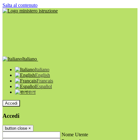
Salta al contenuto
Italiano
Italiano
English
Français
Español
বাংলা
Accedi
Accedi
button close
×
Nome Utente