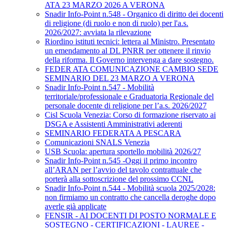
ATA 23 MARZO 2026 A VERONA
Snadir Info-Point n.548 - Organico di diritto dei docenti
di religione (di ruolo e non di ruolo) per l'a.s.
2026/2027: avviata la rilevazione
Riordino istituti tecnici: lettera al Ministro. Presentato
un emendamento al DL PNRR per ottenere il rinvio
della riforma. Il Governo intervenga a dare sostegno.
FEDER ATA COMUNICAZIONE CAMBIO SEDE
SEMINARIO DEL 23 MARZO A VERONA
Snadir Info-Point n.547 - Mobilità
territoriale/professionale e Graduatoria Regionale del
personale docente di religione per l’a.s. 2026/2027
Cisl Scuola Venezia: Corso di formazione riservato ai
DSGA e Assistenti Amministrativi aderenti
SEMINARIO FEDERATA A PESCARA
Comunicazioni SNALS Venezia
USB Scuola: apertura sportello mobilità 2026/27
Snadir Info-Point n.545 -Oggi il primo incontro
all’ARAN per l’avvio del tavolo contrattuale che
porterà alla sottoscrizione del prossimo CCNL
Snadir Info-Point n.544 - Mobilità scuola 2025/2028:
non firmiamo un contratto che cancella deroghe dopo
averle già applicate
FENSIR - AI DOCENTI DI POSTO NORMALE E
SOSTEGNO - CERTIFICAZIONI - LAUREE -