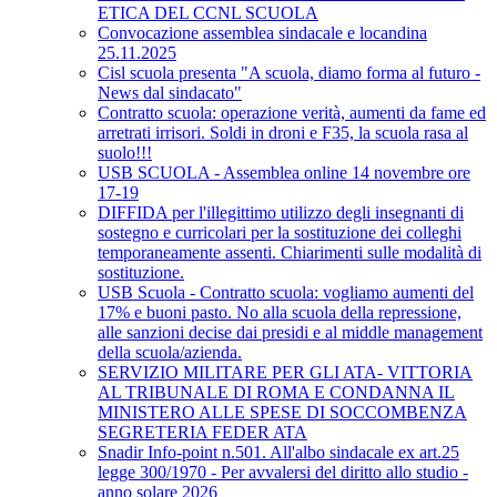
ETICA DEL CCNL SCUOLA
Convocazione assemblea sindacale e locandina
25.11.2025
Cisl scuola presenta "A scuola, diamo forma al futuro -
News dal sindacato"
Contratto scuola: operazione verità, aumenti da fame ed
arretrati irrisori. Soldi in droni e F35, la scuola rasa al
suolo!!!
USB SCUOLA - Assemblea online 14 novembre ore
17-19
DIFFIDA per l'illegittimo utilizzo degli insegnanti di
sostegno e curricolari per la sostituzione dei colleghi
temporaneamente assenti. Chiarimenti sulle modalità di
sostituzione.
USB Scuola - Contratto scuola: vogliamo aumenti del
17% e buoni pasto. No alla scuola della repressione,
alle sanzioni decise dai presidi e al middle management
della scuola/azienda.
SERVIZIO MILITARE PER GLI ATA- VITTORIA
AL TRIBUNALE DI ROMA E CONDANNA IL
MINISTERO ALLE SPESE DI SOCCOMBENZA
SEGRETERIA FEDER ATA
Snadir Info-point n.501. All'albo sindacale ex art.25
legge 300/1970 - Per avvalersi del diritto allo studio -
anno solare 2026