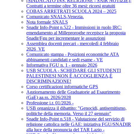
[SINDACATO INS. RELIGIONE - SAIR NOTIZIE]-
Contratti a termine oltre 36 mesi: ricorsi gratuiti
COBAS ARRETRATI SCUOLA 2024 – 2025
Comunicato SNALS-Venezia.
Nota formale SNALS
Snadir Info-Point n.522 - Immissioni in ruolo IRC:
emendamento al Milleproroghe recepisce la proposta
Snadir/Fgu per incrementare le assunzioni
Assemblea docenti precari - mercoledì 4 febbraio
2026_VE
Comunicato stampa - Posizioni economiche ATA
abbinamenti candidati e sedi esame - VE
Informativa FGU n. 1 - gennaio 2026
USB SCUOLA - SCHEDARE GLI STUDENTI
PALESTINESI NON È ACCOGLIENZA,È
DISCRIMINAZIONE!
Corso certificazioni informatiche GPS
Aggiornamento delle Graduatorie ad Esaurimento
(GaE) aa.ss. 2026/2028
Professione i.r. 01/2026 -
USB organizza il dibattito: "Genocidi, antisemitismo,
politiche della memoria. Verso il 27 gennaio"
Snadir Info-Point n.518 - Valutazione del servizio di
religione cattolica nelle GAE: iniziativa FGU/SNADIR
alla luce della pronuncia del TAR Lazio -