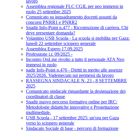
lavoro
Assemblea regionale FLC CGIL per neo immensi in
ruolo 25 settembre 2025
Comunicato su inquadramento docenti assunti da
concorsi PNRR1 e PNRR2
Snadir Info-Point n.477 - Ricostruzione di carriera. Chi
deve presentare domanda?
Volantino USB Scuola - La scuola si mobilita per Gaza:
lunedì 22 settembre sciopero generale
Assemblea Espero 17.09.2025
Professione i.r. 09/2025 -
Incontro OnLine rivolto a tutto il personale ATA Neo
immessi in ruolo
nadir Info-Point n.476 - Diritti in merito alle assenze
2025/2026. Vademecum sui permessi da lavoro
RASSEGNA SINDACALE N. 23 - 8 SETTEMBRE
2025
Comunicato sindacale riguardante la designazione dei
coordinatori di classe
Snadir nuovo percorso formativo online per IRC:
Metodologie didattiche innovative e Progettazione
multimediale.
USB Scuola - 17 settembre 2025: un'ora per Gaza
verso lo sciopero generale
Sindacato Sociale di base - percorsi di formazione