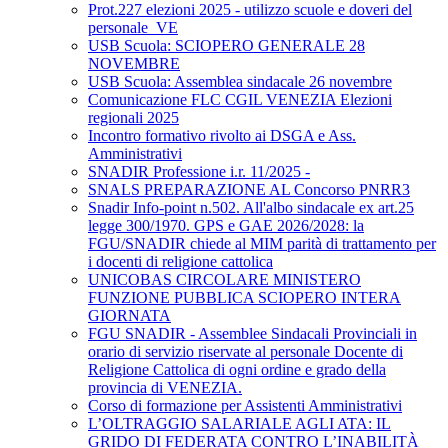
Prot.227 elezioni 2025 - utilizzo scuole e doveri del
personale_VE
USB Scuola: SCIOPERO GENERALE 28
NOVEMBRE
USB Scuola: Assemblea sindacale 26 novembre
Comunicazione FLC CGIL VENEZIA Elezioni
regionali 2025
Incontro formativo rivolto ai DSGA e Ass.
Amministrativi
SNADIR Professione i.r. 11/2025 -
SNALS PREPARAZIONE AL Concorso PNRR3
Snadir Info-point n.502. All'albo sindacale ex art.25
legge 300/1970. GPS e GAE 2026/2028: la
FGU/SNADIR chiede al MIM parità di trattamento per
i docenti di religione cattolica
UNICOBAS CIRCOLARE MINISTERO
FUNZIONE PUBBLICA SCIOPERO INTERA
GIORNATA
FGU SNADIR - Assemblee Sindacali Provinciali in
orario di servizio riservate al personale Docente di
Religione Cattolica di ogni ordine e grado della
provincia di VENEZIA.
Corso di formazione per Assistenti Amministrativi
L’OLTRAGGIO SALARIALE AGLI ATA: IL
GRIDO DI FEDERATA CONTRO L’INABILITÀ