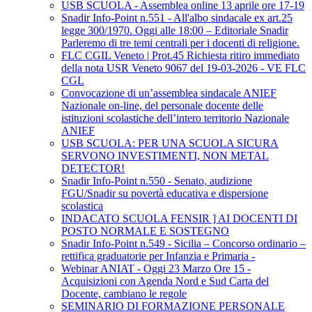
USB SCUOLA - Assemblea online 13 aprile ore 17-19
Snadir Info-Point n.551 - All'albo sindacale ex art.25
legge 300/1970. Oggi alle 18:00 – Editoriale Snadir
Parleremo di tre temi centrali per i docenti di religione.
FLC CGIL Veneto | Prot.45 Richiesta ritiro immediato
della nota USR Veneto 9067 del 19-03-2026 - VE FLC
CGL
Convocazione di un’assemblea sindacale ANIEF
Nazionale on-line, del personale docente delle
istituzioni scolastiche dell’intero territorio Nazionale
ANIEF
USB SCUOLA: PER UNA SCUOLA SICURA
SERVONO INVESTIMENTI, NON METAL
DETECTOR!
Snadir Info-Point n.550 - Senato, audizione
FGU/Snadir su povertà educativa e dispersione
scolastica
INDACATO SCUOLA FENSIR ] AI DOCENTI DI
POSTO NORMALE E SOSTEGNO
Snadir Info-Point n.549 - Sicilia – Concorso ordinario –
rettifica graduatorie per Infanzia e Primaria -
Webinar ANIAT - Oggi 23 Marzo Ore 15 -
Acquisizioni con Agenda Nord e Sud Carta del
Docente, cambiano le regole
SEMINARIO DI FORMAZIONE PERSONALE