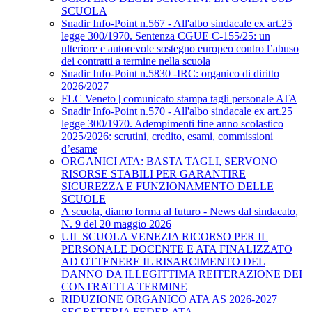
SCUOLA
Snadir Info-Point n.567 - All'albo sindacale ex art.25
legge 300/1970. Sentenza CGUE C‑155/25: un
ulteriore e autorevole sostegno europeo contro l’abuso
dei contratti a termine nella scuola
Snadir Info-Point n.5830 -IRC: organico di diritto
2026/2027
FLC Veneto | comunicato stampa tagli personale ATA
Snadir Info-Point n.570 - All'albo sindacale ex art.25
legge 300/1970. Adempimenti fine anno scolastico
2025/2026: scrutini, credito, esami, commissioni
d’esame
ORGANICI ATA: BASTA TAGLI, SERVONO
RISORSE STABILI PER GARANTIRE
SICUREZZA E FUNZIONAMENTO DELLE
SCUOLE
A scuola, diamo forma al futuro - News dal sindacato,
N. 9 del 20 maggio 2026
UIL SCUOLA VENEZIA RICORSO PER IL
PERSONALE DOCENTE E ATA FINALIZZATO
AD OTTENERE IL RISARCIMENTO DEL
DANNO DA ILLEGITTIMA REITERAZIONE DEI
CONTRATTI A TERMINE
RIDUZIONE ORGANICO ATA AS 2026-2027
SEGRETERIA FEDER ATA