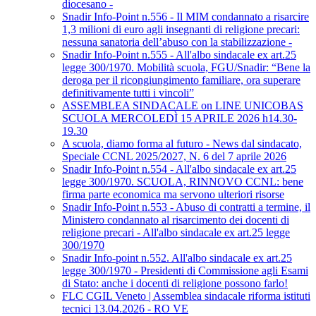
diocesano -
Snadir Info-Point n.556 - Il MIM condannato a risarcire
1,3 milioni di euro agli insegnanti di religione precari:
nessuna sanatoria dell’abuso con la stabilizzazione -
Snadir Info-Point n.555 - All'albo sindacale ex art.25
legge 300/1970. Mobilità scuola, FGU/Snadir: “Bene la
deroga per il ricongiungimento familiare, ora superare
definitivamente tutti i vincoli”
ASSEMBLEA SINDACALE on LINE UNICOBAS
SCUOLA MERCOLEDÌ 15 APRILE 2026 h14.30-
19.30
A scuola, diamo forma al futuro - News dal sindacato,
Speciale CCNL 2025/2027, N. 6 del 7 aprile 2026
Snadir Info-Point n.554 - All'albo sindacale ex art.25
legge 300/1970. SCUOLA, RINNOVO CCNL: bene
firma parte economica ma servono ulteriori risorse
Snadir Info-Point n.553 - Abuso di contratti a termine, il
Ministero condannato al risarcimento dei docenti di
religione precari - All'albo sindacale ex art.25 legge
300/1970
Snadir Info-point n.552. All'albo sindacale ex art.25
legge 300/1970 - Presidenti di Commissione agli Esami
di Stato: anche i docenti di religione possono farlo!
FLC CGIL Veneto | Assemblea sindacale riforma istituti
tecnici 13.04.2026 - RO VE