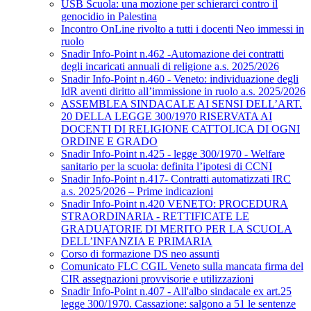
USB Scuola: una mozione per schierarci contro il
genocidio in Palestina
Incontro OnLine rivolto a tutti i docenti Neo immessi in
ruolo
Snadir Info-Point n.462 -Automazione dei contratti
degli incaricati annuali di religione a.s. 2025/2026
Snadir Info-Point n.460 - Veneto: individuazione degli
IdR aventi diritto all’immissione in ruolo a.s. 2025/2026
ASSEMBLEA SINDACALE AI SENSI DELL’ART.
20 DELLA LEGGE 300/1970 RISERVATA AI
DOCENTI DI RELIGIONE CATTOLICA DI OGNI
ORDINE E GRADO
Snadir Info-Point n.425 - legge 300/1970 - Welfare
sanitario per la scuola: definita l’ipotesi di CCNI
Snadir Info-Point n.417- Contratti automatizzati IRC
a.s. 2025/2026 – Prime indicazioni
Snadir Info-Point n.420 VENETO: PROCEDURA
STRAORDINARIA - RETTIFICATE LE
GRADUATORIE DI MERITO PER LA SCUOLA
DELL’INFANZIA E PRIMARIA
Corso di formazione DS neo assunti
Comunicato FLC CGIL Veneto sulla mancata firma del
CIR assegnazioni provvisorie e utilizzazioni
Snadir Info-Point n.407 - All'albo sindacale ex art.25
legge 300/1970. Cassazione: salgono a 51 le sentenze