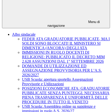
Menu di
navigazione
Albo sindacale
FEDER ATA GRADUATORIE PUBBLICATE, MA I
SOLDI SONO BLOCCATI! IL MINISTERO SI
DIMENTICA (ANCORA) DEGLI ATA
IMMISSIONI IN RUOLO DOCENTI DI
RELIGIONE: PUBBLICATO IL DECRETO MIM
2.628 ASSUNZIONI DAL 1° SETTEMBRE 2026
DOMANDE DI UTILIZZAZIONE ED
ASSEGNAZIONE PROVVISORIA PER L’A.S.
2026/2027
USB Scuola: apertura sportello Assegnazioni
Provvisorie e Utilizzazioni
POSIZIONI ECONOMICHE ATA: GRADUATORIE
PUBBLICATE SENZA PUNTEGGI. NECESSARIA
PIENA TRASPARENZA E UNIFORMITÀ DELLE
PROCEDURE IN TUTTO IL VENETO
USB Scuola: Assemblea online su supplenze e
immissioni in ruolo A.S. 2026/27