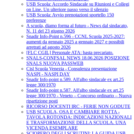
USB Scuola: Accordo Sindacale su Riunioni e Collegi
on Line. Un ulteriore passo verso il silenzio
USB Scuola: Avvio prenotazioni sportello 150
preferenze
A scuola, diamo forma al futuro - News dal sindacato,
N. 11 del 23 giugno 2026
Snadir Info-Point n.596 - CCNL Scuola 2025-2027:
aumenti da gennaio 2025 a gennaio 2027 e possibili
arretrati ad agosto 2026
[FLC CGIL] Personale ATA: basta precariato.
SNALS-CONFSAL NEWS 18.06.2026 POSIZIONE
SNALS NUOVA PASSWEB
Cisl Scuola Venezia - Consulenza presentazione
NASPI - NASPI DAY
Snadir Info-point n.589. All'albo sindacale ex art.25
legge 300/1970
Snadir Info-point n.587. All'albo sindacale ex art.25
legge 300/1970 - Veneto – Concorso ordinario – Nuova
ripartizione posti
RICORSO DOCENTI IRC - FERIE NON GODUTE
USB SCUOLA, OSA E CAMBIARE ROTTA -
TAVOLA ROTONDA: INDICAZIONI NAZIONALI
E TRASFORMAZIONE DELLA SCUOLA. UNA
VICENDA ESEMPLARE
SCIOPERO DEGLI SCRUTINI: LA GUIDA USB