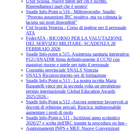
USB Scuola. Nuove tutele per chi è iscritto.
Riprendiamoci quel che è nostro!
Snadir Info-Point n.516 - Milleproroghe, Snadir:
“Proroga assunzioni IRC positiva, ma va colmata la
lacuna sui posti disponibili”
Cisl Scuola Venezia - Corso di inglese per il personale
ATA
FederATA - RICORSO PER LA VALUTAZIONE
DEL SERVIZIO MILITARE- SCADENZA 28
FEBBRAIO 2026
Snadir Info-point n.515. Assistenza sanitaria integrativa:
FGU/SNADIR firma definitivamente il CCNI con
maggiori risorse e tutele per tutto il personale
Consiglio provinciale SNALS Venezia
SNALS Riconoscimento ore di formazione
Snadir Info-Point n.513 - La nostra iscritta Maria
Raspatelli vince per la seconda volta un prestigioso
premio internazionale Global Education Awards
2025/2026 -
Snadir Info-Point n.512 -Ancora sentenze favorevoli ai
docenti di religione precari. Ruscica: indispensabile
aumentare i posti di ruolo
Snadir Info-Point n.511 - Iscrizioni anno scolastico
2026/27 e scelta dell'IRC tramite la procedura on line -
Aggiornamenti INPS e MEF. Nuove Convenzioni