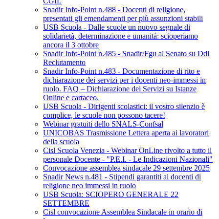
CGIL
Snadir Info-Point n.488 - Docenti di religione,
presentati gli emendamenti per più assunzioni stabili
USB Scuola - Dalle scuole un nuovo segnale di
solidarietà, determinazione e umanità: scioperiamo
ancora il 3 ottobre
Snadir Info-Point n.485 - Snadir/Fgu al Senato su Ddl
Reclutamento
Snadir Info-Point n.483 - Documentazione di rito e
dichiarazione dei servizi per i docenti neo-immessi in
ruolo. FAQ – Dichiarazione dei Servizi su Istanze
Online e cartaceo.
USB Scuola - Dirigenti scolastici: il vostro silenzio è
complice, le scuole non possono tacere!
Webinar gratuiti dello SNALS-Confsal
UNICOBAS Trasmissione Lettera aperta ai lavoratori
della scuola
Cisl Scuola Venezia - Webinar OnLine rivolto a tutto il
personale Docente - "P.E.I. - Le Indicazioni Nazionali"
Convocazione assemblea sindacale 29 settembre 2025
Snadir News n.481 - Stipendi garantiti ai docenti di
religione neo immessi in ruolo
USB Scuola: SCIOPERO GENERALE 22
SETTEMBRE
Cisl convocazione Assemblea Sindacale in orario di