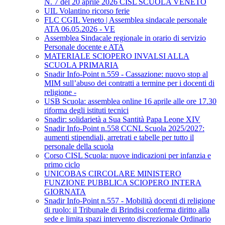
N. 7 del 20 aprile 2026 CISL SCUOLA VENETO
UIL Volantino ricorso ferie
FLC CGIL Veneto | Assemblea sindacale personale
ATA 06.05.2026 - VE
Assemblea Sindacale regionale in orario di servizio
Personale docente e ATA
MATERIALE SCIOPERO INVALSI ALLA
SCUOLA PRIMARIA
Snadir Info-Point n.559 - Cassazione: nuovo stop al
MIM sull’abuso dei contratti a termine per i docenti di
religione -
USB Scuola: assemblea online 16 aprile alle ore 17.30
riforma degli istituti tecnici
Snadir: solidarietà a Sua Santità Papa Leone XIV
Snadir Info-Point n.558 CCNL Scuola 2025/2027:
aumenti stipendiali, arretrati e tabelle per tutto il
personale della scuola
Corso CISL Scuola: nuove indicazioni per infanzia e
primo ciclo
UNICOBAS CIRCOLARE MINISTERO
FUNZIONE PUBBLICA SCIOPERO INTERA
GIORNATA
Snadir Info-Point n.557 - Mobilità docenti di religione
di ruolo: il Tribunale di Brindisi conferma diritto alla
sede e limita spazi intervento discrezionale Ordinario