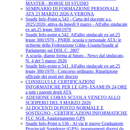
MASTER - BORSE DI STUDIO
SEMINARIO DI FORMAZIONE PERSONALE
ATA 23 MARZO 2026 A VERONA
Snadir Info-Point n.543 - Carta del docente a.s.
2025/2026: attiva da lunedì 9 marzo - All'albo sindacale
ex art.25 legge 300/1970
Snadir Info-point n.542. All'albo sindacale ex art.25
legge 300/1970 - PNRR, scuola e personale ATA: le
richieste della Federazione Gilda–Unams/Snadir al
Parlamento sul DDL C. 2807
A scuola, diamo forma al futuro - News dal sindacato,
N. 4 del 5 marzo 2026
Snadir Info-point n.541. All'albo sindacale ex art.25
legge 300/1970 - Concorso ordinario: Ripartizione
ufficiale dei posti per diocesi
CONSEGUI LE CERTIFICAZIONI
INFORMATICHE PER LE GPS- ESAMI IN 24 ORE
a tutti i parenti degli ATA
ADESIONE COBAS SCUOLA VENETO ALLO
SCIOPERO DEL 9 MARZO 2026
AI DOCENTI DI POSTO NORMALE E
SOSTEGNO - CERTIFICAZIONI INFORMATICHE
FLC SGIL Aggiornamento GPS
Snadir Info-Point n.536 - Al via le nuove Graduatorie
Provinciali Supplenze (GPS), insegnamenti diversi da