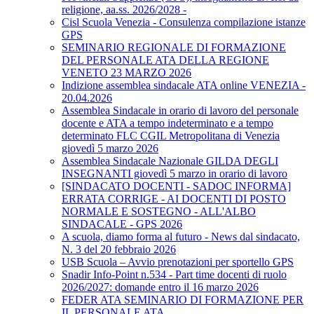
religione, aa.ss. 2026/2028 -
Cisl Scuola Venezia - Consulenza compilazione istanze
GPS
SEMINARIO REGIONALE DI FORMAZIONE
DEL PERSONALE ATA DELLA REGIONE
VENETO 23 MARZO 2026
Indizione assemblea sindacale ATA online VENEZIA -
20.04.2026
Assemblea Sindacale in orario di lavoro del personale
docente e ATA a tempo indeterminato e a tempo
determinato FLC CGIL Metropolitana di Venezia
giovedì 5 marzo 2026
Assemblea Sindacale Nazionale GILDA DEGLI
INSEGNANTI giovedì 5 marzo in orario di lavoro
[SINDACATO DOCENTI - SADOC INFORMA]
ERRATA CORRIGE - AI DOCENTI DI POSTO
NORMALE E SOSTEGNO - ALL'ALBO
SINDACALE - GPS 2026
A scuola, diamo forma al futuro - News dal sindacato,
N. 3 del 20 febbraio 2026
USB Scuola – Avvio prenotazioni per sportello GPS
Snadir Info-Point n.534 - Part time docenti di ruolo
2026/2027: domande entro il 16 marzo 2026
FEDER ATA SEMINARIO DI FORMAZIONE PER
IL PERSONALE ATA