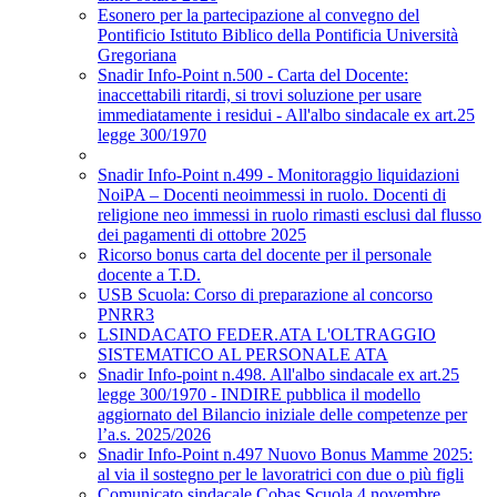
Esonero per la partecipazione al convegno del
Pontificio Istituto Biblico della Pontificia Università
Gregoriana
Snadir Info-Point n.500 - Carta del Docente:
inaccettabili ritardi, si trovi soluzione per usare
immediatamente i residui - All'albo sindacale ex art.25
legge 300/1970
Snadir Info-Point n.499 - Monitoraggio liquidazioni
NoiPA – Docenti neoimmessi in ruolo. Docenti di
religione neo immessi in ruolo rimasti esclusi dal flusso
dei pagamenti di ottobre 2025
Ricorso bonus carta del docente per il personale
docente a T.D.
USB Scuola: Corso di preparazione al concorso
PNRR3
LSINDACATO FEDER.ATA L'OLTRAGGIO
SISTEMATICO AL PERSONALE ATA
Snadir Info-point n.498. All'albo sindacale ex art.25
legge 300/1970 - INDIRE pubblica il modello
aggiornato del Bilancio iniziale delle competenze per
l’a.s. 2025/2026
Snadir Info-Point n.497 Nuovo Bonus Mamme 2025:
al via il sostegno per le lavoratrici con due o più figli
Comunicato sindacale Cobas Scuola 4 novembre