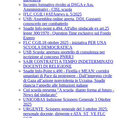
Incontro formativo rivolto ai DSGA e Ass.
Amministrativi - CISL scuola
[FLC CGIL] #ATAnews n. 5/2025
USB: Assemblea online aperta. DDL Gasparri:
conoscerlo per combatterlo
Snadir Info-point n.494. All'albo sindacale ex art.25
legge 300/1970 - Question Time esclusivo sul Fondo
Espero
FLC CGIL18 ottobre 2025 - iniziativa PER UNA
SCUOLA DEMOCRATICA
USB Scuola: apertura sportello di consulenza per
iscrizione al concorso PNRR3
SAIR CONTRATTI A TEMPO INDETERMINATO
DOCENTI DI RELIGIONE
Snadir Info-Point n.490 - Flotilla e MEAN: corridoi
umanitari di Pace da proteggere - Dall’impegno civile
di Gaza all’azione nonviolenta in Ucraina, Snadir
rilancia l’appello alle Istituzioni italiane
Cisl scuola presenta "A scuola, diamo forma al futuro -
News dal sindacato"
UNICOBAS Indizione Sciopero Generale 3 Ottobre
2025
URGENTE_Sciopero generale del 3 ottobre 2025:
personale docente, dirigente e ATA_ST_VE FLC