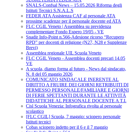
SNALS-Confsal News – 15.05.2026 Riforma degli
Istituti Tecnici S.N.A.L.S
FEDER ATA Assistenza CAF al personale ATA
prossime scadenze per il personale docente ed ATA
FLC CGIL Veneto | Assemblea su previdenza
complementare Fondo Espero 19/05 - VE
Snadir Info-Point n.566-Adesione ricorso “Recupero
RPD” per docenti di religione (N27, N28 e Supplenze
Brevi)
Assemblea regionale UIL Scuola Veneto
FLC CGIL Veneto - Assemblea docenti precari 14.05
VE
A scuola, diamo forma al futuro - News dal sindacato,
N. 8 del 05 maggio 2026
COMUNICATO SINDACALE INERENTE AL
DIRITTO A FRUIRE DEI GIORNI RETRIBUITI DI
PERMESSO PERSONALE/FAMILIARE E GIORNI
DI FERIE SPETTANTI DURANTE LE ATTIVITÀ
DIDATTICHE AL PERSONALE DOCENTE A T.I.
Cisl Scuola Venezia: Infografica rivolta al personale
scolastico
[FLC CGIL] Scuola, 7 maggio: sciopero personale
Istituti tecnici
Cobas sciopero indetto per il 6 e il 7 maggio