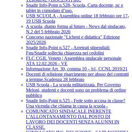
Snadir Info-Point n.528- Scuola, Carta docente, pc e
tablet in comodato d’uso.
USB SCUOLA - Assemblea online 18 febbraio ore 17-
19 USB Scuola
A scuola, diamo forma al futuro - News dal sindacato,
N.2 del 5 febbraio 2026
Concorso nazionale "Licheni e didattica" Edizione
2025/2026
Snadir Info-Point n.527 - Arretrati stipendiali:
Fgu/Snadir sollecita chiarezza nei cedolini
FLC CGIL Veneto | Assemblea sindacale personale
ATA 12.02.2026 - VE
Informazione Art. 30, comma 10 – b1, CCNL 2019/21
Docenti di religione risarcimento per abuso dei contratti
a termine.Scadenza 28 febbraio
USB Scuola - La scuola militarizzata. Per Governo
Meloni, studenti e docenti sono un problema di ordine
pubblico
Snadir Info-Point n.525 - Fede sotto accusa in classe?
Una vicenda che chiama in causa la scuola -
COMUNICATO SINDACALE INERENTE
L'ALLONTANAMENTO DAL POSTO DI
LAVORO DEI DOCENTI SENZA ALUNNI IN
CLASSE.