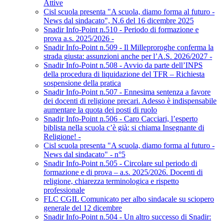
Attive
Cisl scuola presenta "A scuola, diamo forma al futuro -
News dal sindacato", N.6 del 16 dicembre 2025
Snadir Info-Point n.510 - Periodo di formazione e
prova a.s. 2025/2026 -
Snadir Info-Point n.509 - Il Milleproroghe conferma la
strada giusta: assunzioni anche per l’A.S. 2026/2027 -
Snadir Info-Point n.508 - Avvio da parte dell’INPS
della procedura di liquidazione del TFR – Richiesta
sospensione della pratica
Snadir Info-Point n.507 - Ennesima sentenza a favore
dei docenti di religione precari. Adesso è indispensabile
aumentare la quota dei posti di ruolo
Snadir Info-Point n.506 - Caro Cacciari, l’esperto
biblista nella scuola c’è già: si chiama Insegnante di
Religione! -
Cisl scuola presenta "A scuola, diamo forma al futuro -
News dal sindacato" - n°5
Snadir Info-Point n.505 - Circolare sul periodo di
formazione e di prova – a.s. 2025/2026. Docenti di
religione, chiarezza terminologica e rispetto
professionale
FLC CGIL Comunicato per albo sindacale su sciopero
generale del 12 dicembre
Snadir Info-Point n.504 - Un altro successo di Snadir: