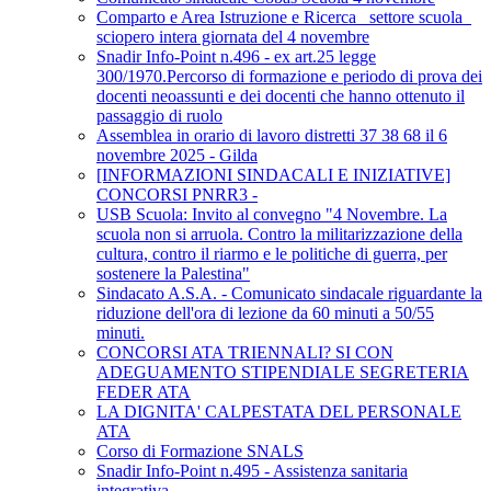
Comparto e Area Istruzione e Ricerca_ settore scuola_
sciopero intera giornata del 4 novembre
Snadir Info-Point n.496 - ex art.25 legge
300/1970.Percorso di formazione e periodo di prova dei
docenti neoassunti e dei docenti che hanno ottenuto il
passaggio di ruolo
Assemblea in orario di lavoro distretti 37 38 68 il 6
novembre 2025 - Gilda
[INFORMAZIONI SINDACALI E INIZIATIVE]
CONCORSI PNRR3 -
USB Scuola: Invito al convegno "4 Novembre. La
scuola non si arruola. Contro la militarizzazione della
cultura, contro il riarmo e le politiche di guerra, per
sostenere la Palestina"
Sindacato A.S.A. - Comunicato sindacale riguardante la
riduzione dell'ora di lezione da 60 minuti a 50/55
minuti.
CONCORSI ATA TRIENNALI? SI CON
ADEGUAMENTO STIPENDIALE SEGRETERIA
FEDER ATA
LA DIGNITA' CALPESTATA DEL PERSONALE
ATA
Corso di Formazione SNALS
Snadir Info-Point n.495 - Assistenza sanitaria
integrativa