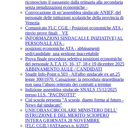
riconosciuto il passaggio dalla primaria alla secondaria
senza penalizzazioni economiche -
Convocazione di un’assemblea sindacale ANIEF, del
personale delle istituzioni scolastiche della provincia di
Venezia
Comunicato FLC CGIL | Posizioni economiche ATA -
rinvio prove finali _ VE
INFORMAZIONI SINDACALI E INIZIATIVE] AL
PERSONALE ATA -
posizioni economiche ATA - abbinamenti
sedi/candidate, una gestione inaccettabile
Prova finale procedura selettiva posizioni economiche
del personale A.T.A 15, 16, 17, 18 e 19 dicembre 2025
ABBINAMENTO AULE / CANDIDATI
Snadir Info-Point n.503 - All'albo sindacale ex art.25
legge 300/1970. Cassazione: la procedura straordinaria
non sana l’abuso reiterato dei contratti a termine
Indizione assemblea sindacale SNALS 15/12/2025
presso I.I.S. "PACINOTTI"
Cisl scuola presenta "A scuola, diamo forma al futuro -
News dal sindacato"
UNICOBAS:CIRCOLARE MINISTERO DELL'
ISTRUZIONE E DEL MERITO SCIOPERO
INTERA GIORNATA 28 NOVEMBRE
[FLC CGIL] #ATAnews n. 6/2025