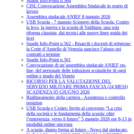
Snadir Info-Point n.564
CISL Convocazione Assemblea Sindacale in orario di
lavoro
Assemblea sindacale ANIEF 8 maggio 2026
USB Scuola - 7 maggio Sciopero della Scuola. Contro
la leva, la guerra e la scuola di Valditara: una sola
riforma classista, dai tecnici alle nuove linee guida dei
licei
Snadir Info-Point n.562 - Risarciti i docenti di religione:
la Corte d’Appello di Venezia sancisce l’abuso nei
contratti a termine
Snadir Info-Point n.561
Convocazione di un’assemblea sindacale ANIEF on-
line, del personale delle istituzioni scolastiche di ogni
ordine e grado del Veneto
RICORSO PER LA VALUTAZIONE DEL
SERVIZIO MILITARE PRIMA FASCIA (24 MESI)
SCADENZA 05 GIUGNO 2026
Riallineamento della carriera - Assistenza e controllo
posizion
USB Scuola e Cestes: Invito al convegno “La crisi
della società e le fondamenta della scuola: oltre
l’emergenza, verso il futuro” 5 maggio 2026 ore 8-13 in
modalità online sincrona
A scuola, diamo forma al futuro - News dal sindacato,