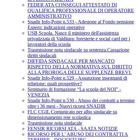
FEDER ATA CONSEGUI ATTESTATO DI
QUALIFICA PROFESSIONALE DI OPERATORE
AMMINISTRATIVO
Snadir Info-Point n.533 - Adesione al Fondo pensione
Espero: indicazioni operative
USB Scuola. Nasce il ministero dell'assistenza
privatizzata di Valditara: foresterie e social card per i
lavoratori della scuola
Trasmissione nota sindacale su sentenza.Cassazione
diritti sindacali
DIFFIDA SINDACALE PER MANCATO
RISPETTO DELLA NORMATIVA SUL DIRITTO
ALLA PROROGA DELLE SUPPLENZE BREVI.
Snadir Info-Point n.529 - Assunzione insegnanti di
religione: quali prospettive?
Seminario di formazione “La scuola del NOI” -
VENEZIA
Snadir Info-Point n.530 - Abuso dei contratti a termine
oltre i 36 mesi - Nuovi ricorsi SNADIR
FLC CGIL Comunicato per albo sindacale su
dimensionamento rete scolastica
Trasmissione nota sindacale
FENSIR RICORSI ATA - SAATA NOTIZIE
RICORSO PER L' ABUSO DEI CONTRATTI A
TERMINE - DOCENTI IRC