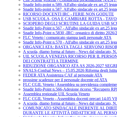
Snadir Info-point n.589. All'albo sindacale ex art.25 leg
Snadir Info-point n.587. All'albo sindacale ex art.25 le
RICORSO DOCENTI IRC - FERIE NON GODUTE
USB SCUOLA, OSA E CAMBIARE ROTTA - TAV
SCIOPERO DEGLI SCRUTINI: LA GUIDA USB S
Snadir Info-Point n.567 - All'albo sindacale ex art.25 l
Snadir Info-Point n.5830 -IRC: organico di diritto 2026/
FLC Veneto | comunicato stampa tagli personale ATA
Snadir Info-Point n.570 - All'albo sindacale ex art.25 l
ORGANICI ATA: BASTA TAGLI, SERVONO RIS
A scuola, diamo forma al futuro - News dal sindacato, N
UIL SCUOLA VENEZIA RICORSO PER IL PERSO
DEI CONTRATTI A TERMINE
RIDUZIONE ORGANICO ATA AS 2026-2027 SEGR
SNALS-Confsal News – 15.05.2026 Riforma degli Istitu
FEDER ATA Assistenza CAF al personale ATA
prossime scadenze per il personale docente ed ATA
FLC CGIL Veneto | Assemblea su previdenza complemen
Snadir Info-Point n.566-Adesione ricorso “Recupero RPD
Assemblea regionale UIL Scuola Veneto
FLC CGIL Veneto - Assemblea docenti precari 14.05 V
A scuola, diamo forma al futuro - News dal sindacato, N
COMUNICATO SINDACALE INERENTE AL DIRITTO
DURANTE LE ATTIVITÀ DIDATTICHE AL PERSO