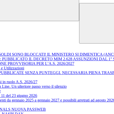
OLDI SONO BLOCCATI! IL MINISTERO SI DIMENTICA (AN
: PUBBLICATO IL DECRETO MIM 2.628 ASSUNZIONI DAL 1°
 PROVVISORIA PER L’A.S. 2026/2027
e Utilizzazioni
PUBBLICATE SENZA PUNTEGGI. NECESSARIA PIENA TRA
i in ruolo A.S. 2026/27
ine. Un ulteriore passo verso il silenzio
e
. 11 del 23 giugno 2026
ti da gennaio 2025 a gennaio 2027 e possibili arretrati ad agosto 202
 SNALS NUOVA PASSWEB
PI - NASPI DAY