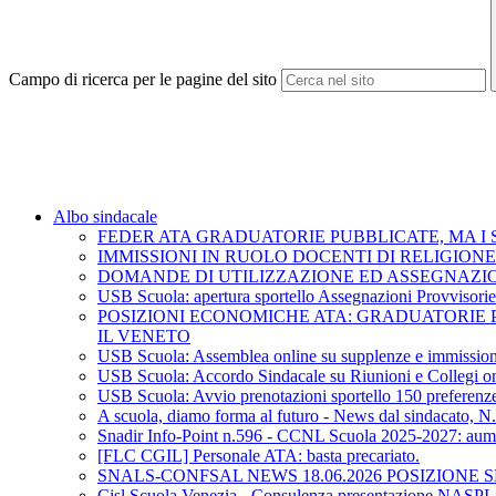
Campo di ricerca per le pagine del sito
Albo sindacale
FEDER ATA GRADUATORIE PUBBLICATE, MA I S
IMMISSIONI IN RUOLO DOCENTI DI RELIGIONE
DOMANDE DI UTILIZZAZIONE ED ASSEGNAZIONE
USB Scuola: apertura sportello Assegnazioni Provvisorie 
POSIZIONI ECONOMICHE ATA: GRADUATORIE 
IL VENETO
USB Scuola: Assemblea online su supplenze e immission
USB Scuola: Accordo Sindacale su Riunioni e Collegi on L
USB Scuola: Avvio prenotazioni sportello 150 preferenz
A scuola, diamo forma al futuro - News dal sindacato, N
Snadir Info-Point n.596 - CCNL Scuola 2025-2027: aumen
[FLC CGIL] Personale ATA: basta precariato.
SNALS-CONFSAL NEWS 18.06.2026 POSIZIONE
Cisl Scuola Venezia - Consulenza presentazione NAS