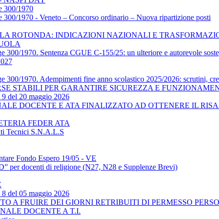
ge 300/1970
gge 300/1970 - Veneto – Concorso ordinario – Nuova ripartizione posti
OLA ROTONDA: INDICAZIONI NAZIONALI E TRASFORMAZ
CUOLA
egge 300/1970. Sentenza CGUE C‑155/25: un ulteriore e autorevole sosteg
2027
egge 300/1970. Adempimenti fine anno scolastico 2025/2026: scrutini, c
ORSE STABILI PER GARANTIRE SICUREZZA E FUNZIONAM
. 9 del 20 maggio 2026
NALE DOCENTE E ATA FINALIZZATO AD OTTENERE IL RI
ETERIA FEDER ATA
ti Tecnici S.N.A.L.S
tare Fondo Espero 19/05 - VE
” per docenti di religione (N27, N28 e Supplenze Brevi)
E
. 8 del 05 maggio 2026
 A FRUIRE DEI GIORNI RETRIBUITI DI PERMESSO PERSO
NALE DOCENTE A T.I.