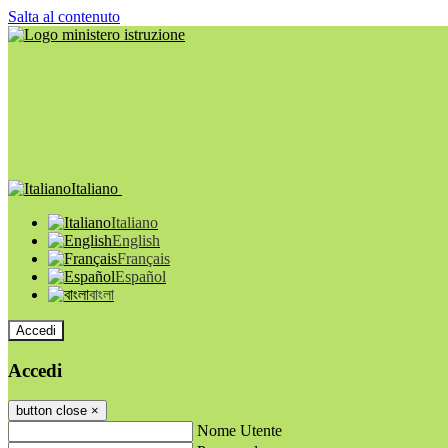
Salta al contenuto
Italiano
Italiano
English
Français
Español
বাংলা
Accedi
Accedi
button close
×
Nome Utente