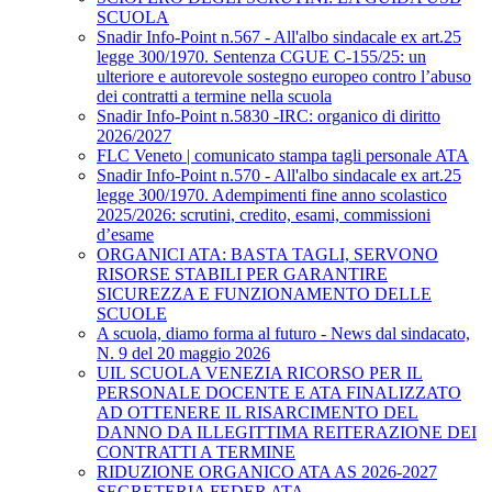
SCUOLA
Snadir Info-Point n.567 - All'albo sindacale ex art.25
legge 300/1970. Sentenza CGUE C‑155/25: un
ulteriore e autorevole sostegno europeo contro l’abuso
dei contratti a termine nella scuola
Snadir Info-Point n.5830 -IRC: organico di diritto
2026/2027
FLC Veneto | comunicato stampa tagli personale ATA
Snadir Info-Point n.570 - All'albo sindacale ex art.25
legge 300/1970. Adempimenti fine anno scolastico
2025/2026: scrutini, credito, esami, commissioni
d’esame
ORGANICI ATA: BASTA TAGLI, SERVONO
RISORSE STABILI PER GARANTIRE
SICUREZZA E FUNZIONAMENTO DELLE
SCUOLE
A scuola, diamo forma al futuro - News dal sindacato,
N. 9 del 20 maggio 2026
UIL SCUOLA VENEZIA RICORSO PER IL
PERSONALE DOCENTE E ATA FINALIZZATO
AD OTTENERE IL RISARCIMENTO DEL
DANNO DA ILLEGITTIMA REITERAZIONE DEI
CONTRATTI A TERMINE
RIDUZIONE ORGANICO ATA AS 2026-2027
SEGRETERIA FEDER ATA