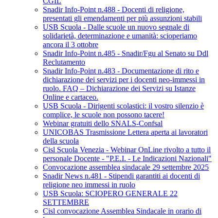
CGIL
Snadir Info-Point n.488 - Docenti di religione,
presentati gli emendamenti per più assunzioni stabili
USB Scuola - Dalle scuole un nuovo segnale di
solidarietà, determinazione e umanità: scioperiamo
ancora il 3 ottobre
Snadir Info-Point n.485 - Snadir/Fgu al Senato su Ddl
Reclutamento
Snadir Info-Point n.483 - Documentazione di rito e
dichiarazione dei servizi per i docenti neo-immessi in
ruolo. FAQ – Dichiarazione dei Servizi su Istanze
Online e cartaceo.
USB Scuola - Dirigenti scolastici: il vostro silenzio è
complice, le scuole non possono tacere!
Webinar gratuiti dello SNALS-Confsal
UNICOBAS Trasmissione Lettera aperta ai lavoratori
della scuola
Cisl Scuola Venezia - Webinar OnLine rivolto a tutto il
personale Docente - "P.E.I. - Le Indicazioni Nazionali"
Convocazione assemblea sindacale 29 settembre 2025
Snadir News n.481 - Stipendi garantiti ai docenti di
religione neo immessi in ruolo
USB Scuola: SCIOPERO GENERALE 22
SETTEMBRE
Cisl convocazione Assemblea Sindacale in orario di