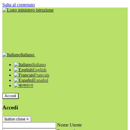
Salta al contenuto
Italiano
Italiano
English
Français
Español
বাংলা
Accedi
Accedi
button close
×
Nome Utente