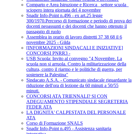
Comparto e Area Istruzione e Ricerca_ settore scuola_
sciopero intera giornata del 4 novembre
Snadir Info-Point n.496 - ex art.25 legge
300/1970.Percorso di formazione e periodo di prova dei
docenti neoassunti e dei docenti che hanno ottenuto il
passaggio di ruolo
Assemblea in orario di lavoro distretti 37 38 68 il 6
novembre 2025 - Gilda
[INFORMAZIONI SINDACALI E INIZIATIVE]
CONCORSI PNRR3 -
USB Scuola: Invito al convegno "4 Novembre. La
scuola non si arruola. Contro la militarizzazione della
cultura, contro il riarmo e le politiche di guerra, per
sostenere la Palestina"
Sindacato A.S.A. - Comunicato sindacale riguardante la
riduzione dell'ora di lezione da 60 minuti a 50/55
minuti.
CONCORSI ATA TRIENNALI? SI CON
ADEGUAMENTO STIPENDIALE SEGRETERIA
FEDER ATA
LA DIGNITA' CALPESTATA DEL PERSONALE
ATA
Corso di Formazione SNALS
Snadir Info-Point n.495 - Assistenza sanitaria
integrativa