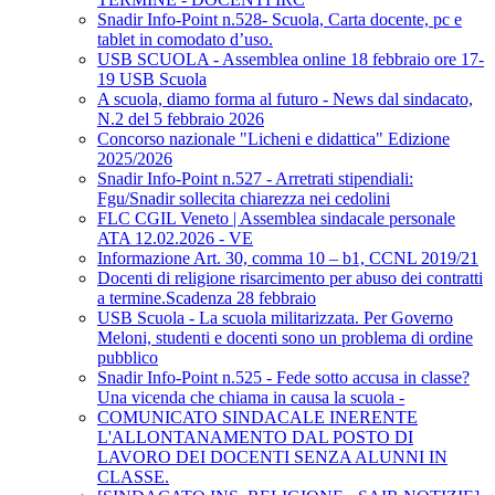
Snadir Info-Point n.528- Scuola, Carta docente, pc e
tablet in comodato d’uso.
USB SCUOLA - Assemblea online 18 febbraio ore 17-
19 USB Scuola
A scuola, diamo forma al futuro - News dal sindacato,
N.2 del 5 febbraio 2026
Concorso nazionale "Licheni e didattica" Edizione
2025/2026
Snadir Info-Point n.527 - Arretrati stipendiali:
Fgu/Snadir sollecita chiarezza nei cedolini
FLC CGIL Veneto | Assemblea sindacale personale
ATA 12.02.2026 - VE
Informazione Art. 30, comma 10 – b1, CCNL 2019/21
Docenti di religione risarcimento per abuso dei contratti
a termine.Scadenza 28 febbraio
USB Scuola - La scuola militarizzata. Per Governo
Meloni, studenti e docenti sono un problema di ordine
pubblico
Snadir Info-Point n.525 - Fede sotto accusa in classe?
Una vicenda che chiama in causa la scuola -
COMUNICATO SINDACALE INERENTE
L'ALLONTANAMENTO DAL POSTO DI
LAVORO DEI DOCENTI SENZA ALUNNI IN
CLASSE.