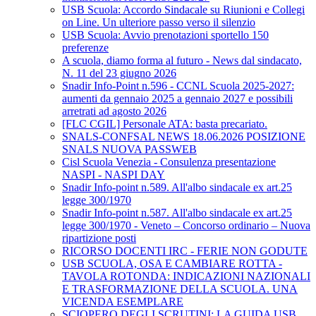
USB Scuola: Accordo Sindacale su Riunioni e Collegi
on Line. Un ulteriore passo verso il silenzio
USB Scuola: Avvio prenotazioni sportello 150
preferenze
A scuola, diamo forma al futuro - News dal sindacato,
N. 11 del 23 giugno 2026
Snadir Info-Point n.596 - CCNL Scuola 2025-2027:
aumenti da gennaio 2025 a gennaio 2027 e possibili
arretrati ad agosto 2026
[FLC CGIL] Personale ATA: basta precariato.
SNALS-CONFSAL NEWS 18.06.2026 POSIZIONE
SNALS NUOVA PASSWEB
Cisl Scuola Venezia - Consulenza presentazione
NASPI - NASPI DAY
Snadir Info-point n.589. All'albo sindacale ex art.25
legge 300/1970
Snadir Info-point n.587. All'albo sindacale ex art.25
legge 300/1970 - Veneto – Concorso ordinario – Nuova
ripartizione posti
RICORSO DOCENTI IRC - FERIE NON GODUTE
USB SCUOLA, OSA E CAMBIARE ROTTA -
TAVOLA ROTONDA: INDICAZIONI NAZIONALI
E TRASFORMAZIONE DELLA SCUOLA. UNA
VICENDA ESEMPLARE
SCIOPERO DEGLI SCRUTINI: LA GUIDA USB