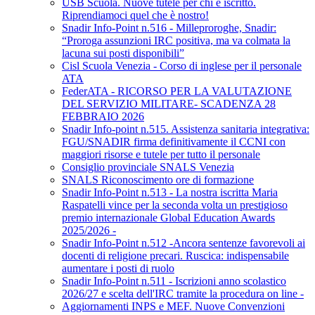
USB Scuola. Nuove tutele per chi è iscritto.
Riprendiamoci quel che è nostro!
Snadir Info-Point n.516 - Milleproroghe, Snadir:
“Proroga assunzioni IRC positiva, ma va colmata la
lacuna sui posti disponibili”
Cisl Scuola Venezia - Corso di inglese per il personale
ATA
FederATA - RICORSO PER LA VALUTAZIONE
DEL SERVIZIO MILITARE- SCADENZA 28
FEBBRAIO 2026
Snadir Info-point n.515. Assistenza sanitaria integrativa:
FGU/SNADIR firma definitivamente il CCNI con
maggiori risorse e tutele per tutto il personale
Consiglio provinciale SNALS Venezia
SNALS Riconoscimento ore di formazione
Snadir Info-Point n.513 - La nostra iscritta Maria
Raspatelli vince per la seconda volta un prestigioso
premio internazionale Global Education Awards
2025/2026 -
Snadir Info-Point n.512 -Ancora sentenze favorevoli ai
docenti di religione precari. Ruscica: indispensabile
aumentare i posti di ruolo
Snadir Info-Point n.511 - Iscrizioni anno scolastico
2026/27 e scelta dell'IRC tramite la procedura on line -
Aggiornamenti INPS e MEF. Nuove Convenzioni