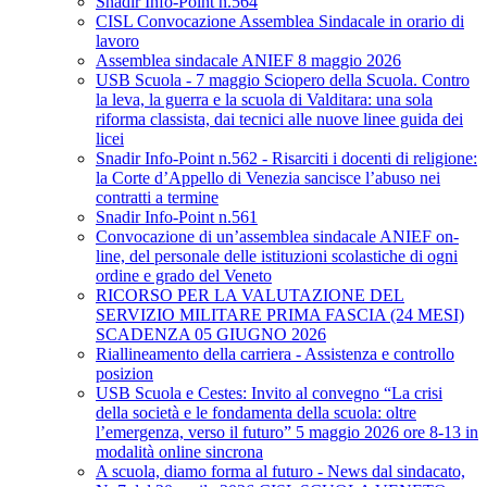
Snadir Info-Point n.564
CISL Convocazione Assemblea Sindacale in orario di
lavoro
Assemblea sindacale ANIEF 8 maggio 2026
USB Scuola - 7 maggio Sciopero della Scuola. Contro
la leva, la guerra e la scuola di Valditara: una sola
riforma classista, dai tecnici alle nuove linee guida dei
licei
Snadir Info-Point n.562 - Risarciti i docenti di religione:
la Corte d’Appello di Venezia sancisce l’abuso nei
contratti a termine
Snadir Info-Point n.561
Convocazione di un’assemblea sindacale ANIEF on-
line, del personale delle istituzioni scolastiche di ogni
ordine e grado del Veneto
RICORSO PER LA VALUTAZIONE DEL
SERVIZIO MILITARE PRIMA FASCIA (24 MESI)
SCADENZA 05 GIUGNO 2026
Riallineamento della carriera - Assistenza e controllo
posizion
USB Scuola e Cestes: Invito al convegno “La crisi
della società e le fondamenta della scuola: oltre
l’emergenza, verso il futuro” 5 maggio 2026 ore 8-13 in
modalità online sincrona
A scuola, diamo forma al futuro - News dal sindacato,