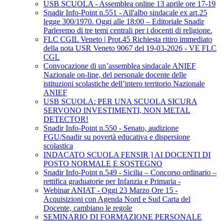
USB SCUOLA - Assemblea online 13 aprile ore 17-19
Snadir Info-Point n.551 - All'albo sindacale ex art.25
legge 300/1970. Oggi alle 18:00 – Editoriale Snadir
Parleremo di tre temi centrali per i docenti di religione.
FLC CGIL Veneto | Prot.45 Richiesta ritiro immediato
della nota USR Veneto 9067 del 19-03-2026 - VE FLC
CGL
Convocazione di un’assemblea sindacale ANIEF
Nazionale on-line, del personale docente delle
istituzioni scolastiche dell’intero territorio Nazionale
ANIEF
USB SCUOLA: PER UNA SCUOLA SICURA
SERVONO INVESTIMENTI, NON METAL
DETECTOR!
Snadir Info-Point n.550 - Senato, audizione
FGU/Snadir su povertà educativa e dispersione
scolastica
INDACATO SCUOLA FENSIR ] AI DOCENTI DI
POSTO NORMALE E SOSTEGNO
Snadir Info-Point n.549 - Sicilia – Concorso ordinario –
rettifica graduatorie per Infanzia e Primaria -
Webinar ANIAT - Oggi 23 Marzo Ore 15 -
Acquisizioni con Agenda Nord e Sud Carta del
Docente, cambiano le regole
SEMINARIO DI FORMAZIONE PERSONALE