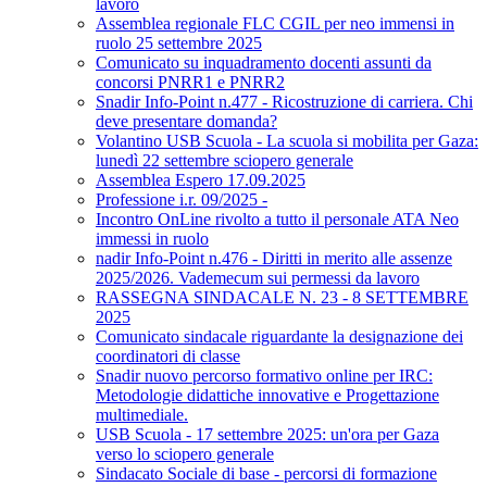
lavoro
Assemblea regionale FLC CGIL per neo immensi in
ruolo 25 settembre 2025
Comunicato su inquadramento docenti assunti da
concorsi PNRR1 e PNRR2
Snadir Info-Point n.477 - Ricostruzione di carriera. Chi
deve presentare domanda?
Volantino USB Scuola - La scuola si mobilita per Gaza:
lunedì 22 settembre sciopero generale
Assemblea Espero 17.09.2025
Professione i.r. 09/2025 -
Incontro OnLine rivolto a tutto il personale ATA Neo
immessi in ruolo
nadir Info-Point n.476 - Diritti in merito alle assenze
2025/2026. Vademecum sui permessi da lavoro
RASSEGNA SINDACALE N. 23 - 8 SETTEMBRE
2025
Comunicato sindacale riguardante la designazione dei
coordinatori di classe
Snadir nuovo percorso formativo online per IRC:
Metodologie didattiche innovative e Progettazione
multimediale.
USB Scuola - 17 settembre 2025: un'ora per Gaza
verso lo sciopero generale
Sindacato Sociale di base - percorsi di formazione