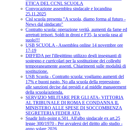
ETICA DEL CCNL SCUOLA
Convocazione assemblea sindacale e locandina
25.11.2025
Cisl scuola presenta "A scuola, diamo forma al futuro -
News dal sindacato"
Contratto scuola: operazione verità, aumenti da fame ed
arretrati irrisori. Soldi in droni e F35, la scuola rasa al
suolo!!!
USB SCUOLA - Assemblea online 14 novembre ore
17-19
DIFFIDA per l'illegittimo utilizzo degli insegnanti di
sostegno e curricolari per la sostituzione dei colleghi
temporaneamente assenti. Chiarimenti sulle modalità di
sostituzione.
USB Scuola - Contratto scuola: vogliamo aumenti del
17% e buoni pasto. No alla scuola della repressione,
alle sanzioni decise dai presidi e al middle management
della scuola/azienda.
SERVIZIO MILITARE PER GLI ATA- VITTORIA
AL TRIBUNALE DI ROMA E CONDANNA IL
MINISTERO ALLE SPESE DI SOCCOMBENZA
SEGRETERIA FEDER ATA
Snadir Info-point n.501. All'albo sindacale ex art.25
legge 300/1970 - Per avvalersi del diritto allo studio -
anno solare 2026