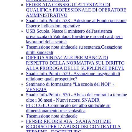
FEDER ATA CONSEGUI ATTESTATO DI
QUALIFICA PROFESSIONALE DI OPERATORE
AMMINISTRATIVO
Snadir Info-Point n.533 - Adesione al Fondo pensione
Espero: indicazioni operative
USB Scuola. Nasce il ministero dell'assistenza
privatizzata di Valditara: foresterie e social card per i
lavoratori della scuola
Trasmissione nota sindacale su sentenza.Cassazione
diritti sindacali
DIFFIDA SINDACALE PER MANCATO
RISPETTO DELLA NORMATIVA SUL DIRITTO
ALLA PROROGA DELLE SUPPLENZE BREVI.
Snadir Info-Point n.529 - Assunzione insegnanti di
religione: quali prospettive?
Seminario di formazione “La scuola del NOI” -
VENEZIA
Snadir Info-Point n.530 - Abuso dei contratti a termine
oltre i 36 mesi - Nuovi ricorsi SNADIR
FLC CGIL Comunicato per albo sindacale su
dimensionamento rete scolastica
Trasmissione nota sindacale
FENSIR RICORSI ATA - SAATA NOTIZIE
RICORSO PER L' ABUSO DEI CONTRATTI A
TERMINE - DOCENTI IRC