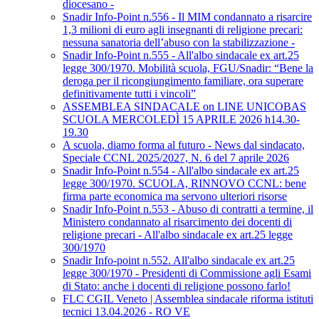
diocesano -
Snadir Info-Point n.556 - Il MIM condannato a risarcire
1,3 milioni di euro agli insegnanti di religione precari:
nessuna sanatoria dell’abuso con la stabilizzazione -
Snadir Info-Point n.555 - All'albo sindacale ex art.25
legge 300/1970. Mobilità scuola, FGU/Snadir: “Bene la
deroga per il ricongiungimento familiare, ora superare
definitivamente tutti i vincoli”
ASSEMBLEA SINDACALE on LINE UNICOBAS
SCUOLA MERCOLEDÌ 15 APRILE 2026 h14.30-
19.30
A scuola, diamo forma al futuro - News dal sindacato,
Speciale CCNL 2025/2027, N. 6 del 7 aprile 2026
Snadir Info-Point n.554 - All'albo sindacale ex art.25
legge 300/1970. SCUOLA, RINNOVO CCNL: bene
firma parte economica ma servono ulteriori risorse
Snadir Info-Point n.553 - Abuso di contratti a termine, il
Ministero condannato al risarcimento dei docenti di
religione precari - All'albo sindacale ex art.25 legge
300/1970
Snadir Info-point n.552. All'albo sindacale ex art.25
legge 300/1970 - Presidenti di Commissione agli Esami
di Stato: anche i docenti di religione possono farlo!
FLC CGIL Veneto | Assemblea sindacale riforma istituti
tecnici 13.04.2026 - RO VE