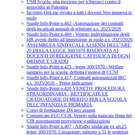
USB Scuola: una mozione per schierarci contro il
genocidio in Palestina
Incontro OnLine rivolto a tutti i docenti Neo immessi in
ruolo
Snadir Info-Point n.462 -Automazione dei contratti
degli incaricati annuali di religione a.s. 2025/2026
Snadir Info-Point n.460 - Veneto: individuazione degli
IdR aventi diritto all’immissione in ruolo a.s. 2025/2026
ASSEMBLEA SINDACALE AI SENSI DELL’ART.
20 DELLA LEGGE 300/1970 RISERVATA AI
DOCENTI DI RELIGIONE CATTOLICA DI OGNI
ORDINE E GRADO
Snadir Info-Point n.425 - legge 300/1970 - Welfare
sanitario per la scuola: definita l’ipotesi di CCNI
Snadir Info-Point n.417- Contratti automatizzati IRC
a.s. 2025/2026 – Prime indicazioni
Snadir Info-Point n.420 VENETO: PROCEDURA
STRAORDINARIA - RETTIFICATE LE
GRADUATORIE DI MERITO PER LA SCUOLA
DELL’INFANZIA E PRIMARIA
Corso di formazione DS neo assunti
Comunicato FLC CGIL Veneto sulla mancata firma del
CIR assegnazioni provvisorie e utilizzazioni
Snadir Info-Point n.407 - All'albo sindacale ex art.25
legge 300/1970. Cassazione: salgono a 51 le sentenze