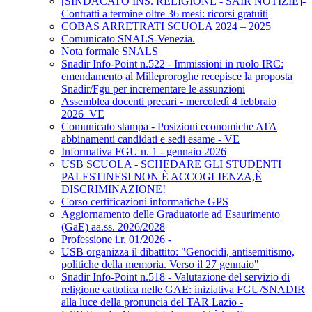
[SINDACATO INS. RELIGIONE - SAIR NOTIZIE]-
Contratti a termine oltre 36 mesi: ricorsi gratuiti
COBAS ARRETRATI SCUOLA 2024 – 2025
Comunicato SNALS-Venezia.
Nota formale SNALS
Snadir Info-Point n.522 - Immissioni in ruolo IRC:
emendamento al Milleproroghe recepisce la proposta
Snadir/Fgu per incrementare le assunzioni
Assemblea docenti precari - mercoledì 4 febbraio
2026_VE
Comunicato stampa - Posizioni economiche ATA
abbinamenti candidati e sedi esame - VE
Informativa FGU n. 1 - gennaio 2026
USB SCUOLA - SCHEDARE GLI STUDENTI
PALESTINESI NON È ACCOGLIENZA,È
DISCRIMINAZIONE!
Corso certificazioni informatiche GPS
Aggiornamento delle Graduatorie ad Esaurimento
(GaE) aa.ss. 2026/2028
Professione i.r. 01/2026 -
USB organizza il dibattito: "Genocidi, antisemitismo,
politiche della memoria. Verso il 27 gennaio"
Snadir Info-Point n.518 - Valutazione del servizio di
religione cattolica nelle GAE: iniziativa FGU/SNADIR
alla luce della pronuncia del TAR Lazio -