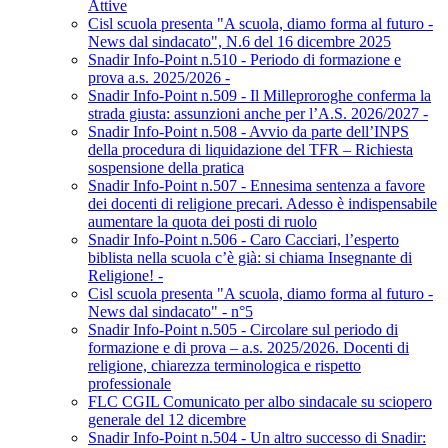
Attive
Cisl scuola presenta "A scuola, diamo forma al futuro -
News dal sindacato", N.6 del 16 dicembre 2025
Snadir Info-Point n.510 - Periodo di formazione e
prova a.s. 2025/2026 -
Snadir Info-Point n.509 - Il Milleproroghe conferma la
strada giusta: assunzioni anche per l’A.S. 2026/2027 -
Snadir Info-Point n.508 - Avvio da parte dell’INPS
della procedura di liquidazione del TFR – Richiesta
sospensione della pratica
Snadir Info-Point n.507 - Ennesima sentenza a favore
dei docenti di religione precari. Adesso è indispensabile
aumentare la quota dei posti di ruolo
Snadir Info-Point n.506 - Caro Cacciari, l’esperto
biblista nella scuola c’è già: si chiama Insegnante di
Religione! -
Cisl scuola presenta "A scuola, diamo forma al futuro -
News dal sindacato" - n°5
Snadir Info-Point n.505 - Circolare sul periodo di
formazione e di prova – a.s. 2025/2026. Docenti di
religione, chiarezza terminologica e rispetto
professionale
FLC CGIL Comunicato per albo sindacale su sciopero
generale del 12 dicembre
Snadir Info-Point n.504 - Un altro successo di Snadir: