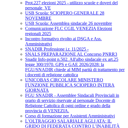
Prot.227 elezioni 2025 - utilizzo scuole e doveri del
personale_VE
USB Scuola: SCIOPERO GENERALE 28
NOVEMBRE
USB Scuola: Assemblea sindacale 26 novembre
Comunicazione FLC CGIL VENEZIA Elezioni
regionali 2025
Incontro formativo rivolto ai DSGA e Ass.
Amministrativi
SNADIR Professione i.r. 11/2025 -
SNALS PREPARAZIONE AL Concorso PNRR3
Snadir Info-point n.502. All'albo sindacale ex art.25
legge 300/1970. GPS e GAE 2026/2028: la
FGU/SNADIR chiede al MIM parità di trattamento per
i docenti di religione cattolica
UNICOBAS CIRCOLARE MINISTERO
FUNZIONE PUBBLICA SCIOPERO INTERA
GIORNATA
FGU SNADIR - Assemblee Sindacali Provinciali in
orario di servizio riservate al personale Docente di
Religione Cattolica di ogni ordine e grado della
provincia di VENEZIA.
Corso di formazione per Assistenti Amministrativi
L’OLTRAGGIO SALARIALE AGLI ATA: IL
GRIDO DI FEDERATA CONTRO L’INABILITÀ