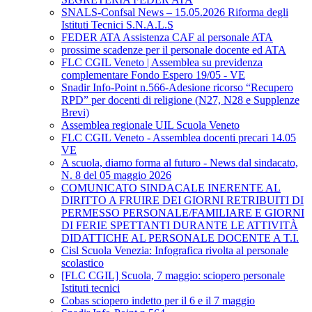
SNALS-Confsal News – 15.05.2026 Riforma degli
Istituti Tecnici S.N.A.L.S
FEDER ATA Assistenza CAF al personale ATA
prossime scadenze per il personale docente ed ATA
FLC CGIL Veneto | Assemblea su previdenza
complementare Fondo Espero 19/05 - VE
Snadir Info-Point n.566-Adesione ricorso “Recupero
RPD” per docenti di religione (N27, N28 e Supplenze
Brevi)
Assemblea regionale UIL Scuola Veneto
FLC CGIL Veneto - Assemblea docenti precari 14.05
VE
A scuola, diamo forma al futuro - News dal sindacato,
N. 8 del 05 maggio 2026
COMUNICATO SINDACALE INERENTE AL
DIRITTO A FRUIRE DEI GIORNI RETRIBUITI DI
PERMESSO PERSONALE/FAMILIARE E GIORNI
DI FERIE SPETTANTI DURANTE LE ATTIVITÀ
DIDATTICHE AL PERSONALE DOCENTE A T.I.
Cisl Scuola Venezia: Infografica rivolta al personale
scolastico
[FLC CGIL] Scuola, 7 maggio: sciopero personale
Istituti tecnici
Cobas sciopero indetto per il 6 e il 7 maggio