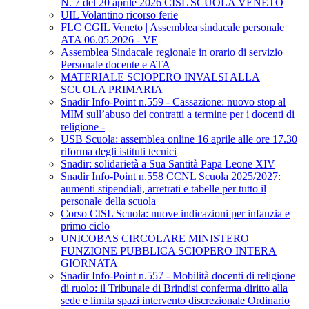
N. 7 del 20 aprile 2026 CISL SCUOLA VENETO
UIL Volantino ricorso ferie
FLC CGIL Veneto | Assemblea sindacale personale
ATA 06.05.2026 - VE
Assemblea Sindacale regionale in orario di servizio
Personale docente e ATA
MATERIALE SCIOPERO INVALSI ALLA
SCUOLA PRIMARIA
Snadir Info-Point n.559 - Cassazione: nuovo stop al
MIM sull’abuso dei contratti a termine per i docenti di
religione -
USB Scuola: assemblea online 16 aprile alle ore 17.30
riforma degli istituti tecnici
Snadir: solidarietà a Sua Santità Papa Leone XIV
Snadir Info-Point n.558 CCNL Scuola 2025/2027:
aumenti stipendiali, arretrati e tabelle per tutto il
personale della scuola
Corso CISL Scuola: nuove indicazioni per infanzia e
primo ciclo
UNICOBAS CIRCOLARE MINISTERO
FUNZIONE PUBBLICA SCIOPERO INTERA
GIORNATA
Snadir Info-Point n.557 - Mobilità docenti di religione
di ruolo: il Tribunale di Brindisi conferma diritto alla
sede e limita spazi intervento discrezionale Ordinario