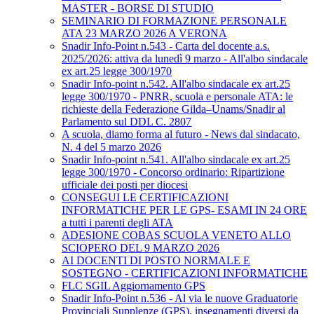
MASTER - BORSE DI STUDIO
SEMINARIO DI FORMAZIONE PERSONALE
ATA 23 MARZO 2026 A VERONA
Snadir Info-Point n.543 - Carta del docente a.s.
2025/2026: attiva da lunedì 9 marzo - All'albo sindacale
ex art.25 legge 300/1970
Snadir Info-point n.542. All'albo sindacale ex art.25
legge 300/1970 - PNRR, scuola e personale ATA: le
richieste della Federazione Gilda–Unams/Snadir al
Parlamento sul DDL C. 2807
A scuola, diamo forma al futuro - News dal sindacato,
N. 4 del 5 marzo 2026
Snadir Info-point n.541. All'albo sindacale ex art.25
legge 300/1970 - Concorso ordinario: Ripartizione
ufficiale dei posti per diocesi
CONSEGUI LE CERTIFICAZIONI
INFORMATICHE PER LE GPS- ESAMI IN 24 ORE
a tutti i parenti degli ATA
ADESIONE COBAS SCUOLA VENETO ALLO
SCIOPERO DEL 9 MARZO 2026
AI DOCENTI DI POSTO NORMALE E
SOSTEGNO - CERTIFICAZIONI INFORMATICHE
FLC SGIL Aggiornamento GPS
Snadir Info-Point n.536 - Al via le nuove Graduatorie
Provinciali Supplenze (GPS), insegnamenti diversi da