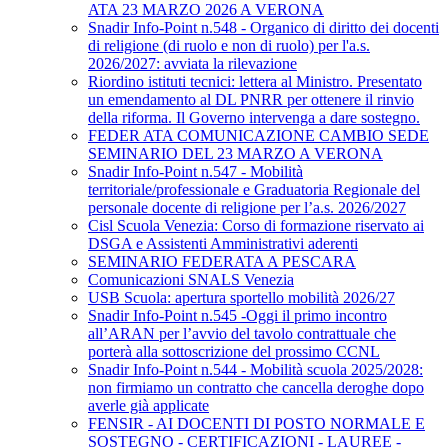
ATA 23 MARZO 2026 A VERONA
Snadir Info-Point n.548 - Organico di diritto dei docenti
di religione (di ruolo e non di ruolo) per l'a.s.
2026/2027: avviata la rilevazione
Riordino istituti tecnici: lettera al Ministro. Presentato
un emendamento al DL PNRR per ottenere il rinvio
della riforma. Il Governo intervenga a dare sostegno.
FEDER ATA COMUNICAZIONE CAMBIO SEDE
SEMINARIO DEL 23 MARZO A VERONA
Snadir Info-Point n.547 - Mobilità
territoriale/professionale e Graduatoria Regionale del
personale docente di religione per l’a.s. 2026/2027
Cisl Scuola Venezia: Corso di formazione riservato ai
DSGA e Assistenti Amministrativi aderenti
SEMINARIO FEDERATA A PESCARA
Comunicazioni SNALS Venezia
USB Scuola: apertura sportello mobilità 2026/27
Snadir Info-Point n.545 -Oggi il primo incontro
all’ARAN per l’avvio del tavolo contrattuale che
porterà alla sottoscrizione del prossimo CCNL
Snadir Info-Point n.544 - Mobilità scuola 2025/2028:
non firmiamo un contratto che cancella deroghe dopo
averle già applicate
FENSIR - AI DOCENTI DI POSTO NORMALE E
SOSTEGNO - CERTIFICAZIONI - LAUREE -