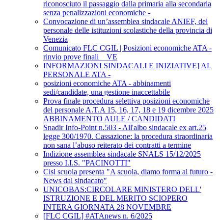
riconosciuto il passaggio dalla primaria alla secondaria
senza penalizzazioni economiche -
Convocazione di un’assemblea sindacale ANIEF, del
personale delle istituzioni scolastiche della provincia di
Venezia
Comunicato FLC CGIL | Posizioni economiche ATA -
rinvio prove finali _ VE
INFORMAZIONI SINDACALI E INIZIATIVE] AL
PERSONALE ATA -
posizioni economiche ATA - abbinamenti
sedi/candidate, una gestione inaccettabile
Prova finale procedura selettiva posizioni economiche
del personale A.T.A 15, 16, 17, 18 e 19 dicembre 2025
ABBINAMENTO AULE / CANDIDATI
Snadir Info-Point n.503 - All'albo sindacale ex art.25
legge 300/1970. Cassazione: la procedura straordinaria
non sana l’abuso reiterato dei contratti a termine
Indizione assemblea sindacale SNALS 15/12/2025
presso I.I.S. "PACINOTTI"
Cisl scuola presenta "A scuola, diamo forma al futuro -
News dal sindacato"
UNICOBAS:CIRCOLARE MINISTERO DELL'
ISTRUZIONE E DEL MERITO SCIOPERO
INTERA GIORNATA 28 NOVEMBRE
[FLC CGIL] #ATAnews n. 6/2025