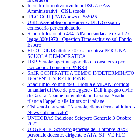
Incontro formativo rivolto ai DSGA e Ass.
Amministrativi - CISL scuola
[FLC CGIL] #ATAnews n. 5/2025
USB: Assemblea online aperta. DDL Gasparri:
conoscerlo per combatterlo
Snadir Info-point n.494. All'albo sindacale ex art.25
legge 300/1970 - Question Time esclusivo sul Fondo
Espero
FLC CGIL18 ottobre 2025 - iniziativa PER UNA
SCUOLA DEMOCRATICA
USB Scuola: apertura sportello di consulenza per
iscrizione al concorso PNRR3
SAIR CONTRATTI A TEMPO INDETERMINATO
DOCENTI DI RELIGIONE
Snadir Info-Point n.490 - Flotilla e MEAN: corridoi
umanitari di Pace da proteggere - Dall’impegno civile
di Gaza all’azione nonviolenta in Ucraina, Snadir
rilancia l’appello alle Istituzioni italiane
Cisl scuola presenta "A scuola, diamo forma al futuro -
News dal sindacato"
UNICOBAS Indizione Sciopero Generale 3 Ottobre
2025
URGENTE_Sciopero generale del 3 ottobre 2025:
personale docente, dirigente e ATA_ST_VE FLC