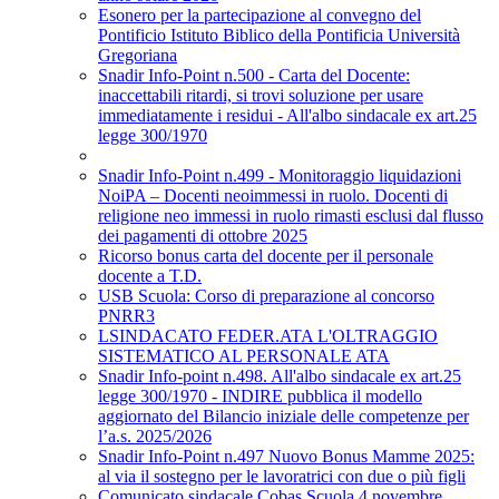
Esonero per la partecipazione al convegno del
Pontificio Istituto Biblico della Pontificia Università
Gregoriana
Snadir Info-Point n.500 - Carta del Docente:
inaccettabili ritardi, si trovi soluzione per usare
immediatamente i residui - All'albo sindacale ex art.25
legge 300/1970
Snadir Info-Point n.499 - Monitoraggio liquidazioni
NoiPA – Docenti neoimmessi in ruolo. Docenti di
religione neo immessi in ruolo rimasti esclusi dal flusso
dei pagamenti di ottobre 2025
Ricorso bonus carta del docente per il personale
docente a T.D.
USB Scuola: Corso di preparazione al concorso
PNRR3
LSINDACATO FEDER.ATA L'OLTRAGGIO
SISTEMATICO AL PERSONALE ATA
Snadir Info-point n.498. All'albo sindacale ex art.25
legge 300/1970 - INDIRE pubblica il modello
aggiornato del Bilancio iniziale delle competenze per
l’a.s. 2025/2026
Snadir Info-Point n.497 Nuovo Bonus Mamme 2025:
al via il sostegno per le lavoratrici con due o più figli
Comunicato sindacale Cobas Scuola 4 novembre