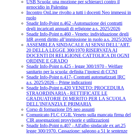
USB Scuola: una mozione per schierarci contro il
genocidio in Palestina
Incontro OnLine rivolto a tutti i docenti Neo immessi in
ruolo
Snadir Info-Point n.462 -Automazione dei contratti
degli incaricati annuali di religione a.s. 2025/2026
Snadir Info-Point n.460 - Veneto: individuazione degli
IdR aventi diritto all’immissione in ruolo a.s. 2025/2026
ASSEMBLEA SINDACALE AI SENSI DELL’ART.
20 DELLA LEGGE 300/1970 RISERVATA AI
DOCENTI DI RELIGIONE CATTOLICA DI OGNI
ORDINE E GRADO
Snadir Info-Point n.425 - legge 300/1970 - Welfare
sanitario per la scuola: definita l’ipotesi di CCNI
Snadir Info-Point n.417- Contratti automatizzati IRC
a.s. 2025/2026 – Prime indicazioni
Snadir Info-Point n.420 VENETO: PROCEDURA
STRAORDINARIA - RETTIFICATE LE
GRADUATORIE DI MERITO PER LA SCUOLA
DELL’INFANZIA E PRIMARIA
Corso di formazione DS neo assunti
Comunicato FLC CGIL Veneto sulla mancata firma del
CIR assegnazioni provvisorie e utilizzazioni
Snadir Info-Point n.407 - All'albo sindacale ex art.25
legge 300/1970. Cassazione: salgono a 51 le sentenze