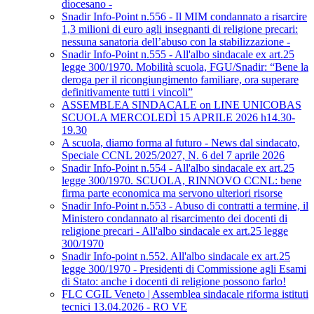
diocesano -
Snadir Info-Point n.556 - Il MIM condannato a risarcire
1,3 milioni di euro agli insegnanti di religione precari:
nessuna sanatoria dell’abuso con la stabilizzazione -
Snadir Info-Point n.555 - All'albo sindacale ex art.25
legge 300/1970. Mobilità scuola, FGU/Snadir: “Bene la
deroga per il ricongiungimento familiare, ora superare
definitivamente tutti i vincoli”
ASSEMBLEA SINDACALE on LINE UNICOBAS
SCUOLA MERCOLEDÌ 15 APRILE 2026 h14.30-
19.30
A scuola, diamo forma al futuro - News dal sindacato,
Speciale CCNL 2025/2027, N. 6 del 7 aprile 2026
Snadir Info-Point n.554 - All'albo sindacale ex art.25
legge 300/1970. SCUOLA, RINNOVO CCNL: bene
firma parte economica ma servono ulteriori risorse
Snadir Info-Point n.553 - Abuso di contratti a termine, il
Ministero condannato al risarcimento dei docenti di
religione precari - All'albo sindacale ex art.25 legge
300/1970
Snadir Info-point n.552. All'albo sindacale ex art.25
legge 300/1970 - Presidenti di Commissione agli Esami
di Stato: anche i docenti di religione possono farlo!
FLC CGIL Veneto | Assemblea sindacale riforma istituti
tecnici 13.04.2026 - RO VE