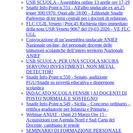
USB SCUOLA - Assemblea online 13 aprile ore 17-19
Snadir Info-Point n.551 - All'albo sindacale ex art.25
legge 300/1970. Oggi alle 18:00 – Editoriale Snadir
Parleremo di tre temi centrali per i docenti di religione.
FLC CGIL Veneto | Prot.45 Richiesta ritiro immediato
della nota USR Veneto 9067 del 19-03-2026 - VE FLC
CGL
Convocazione di un’assemblea sindacale ANIEF
Nazionale on-line, del personale docente delle
istituzioni scolastiche dell’intero territorio Nazionale
ANIEF
USB SCUOLA: PER UNA SCUOLA SICURA
SERVONO INVESTIMENTI, NON METAL
DETECTOR!
Snadir Info-Point n.550 - Senato, audizione
FGU/Snadir su povertà educativa e dispersione
scolastica
INDACATO SCUOLA FENSIR ] AI DOCENTI DI
POSTO NORMALE E SOSTEGNO
Snadir Info-Point n.549 - Sicilia – Concorso ordinario –
rettifica graduatorie per Infanzia e Primaria -
Webinar ANIAT - Oggi 23 Marzo Ore 15 -
Acquisizioni con Agenda Nord e Sud Carta del
Docente, cambiano le regole
SEMINARIO DI FORMAZIONE PERSONALE