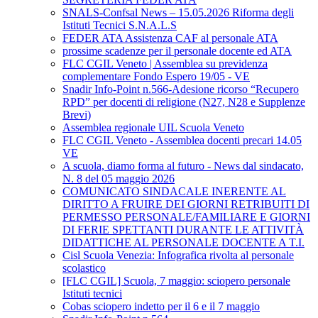
SNALS-Confsal News – 15.05.2026 Riforma degli
Istituti Tecnici S.N.A.L.S
FEDER ATA Assistenza CAF al personale ATA
prossime scadenze per il personale docente ed ATA
FLC CGIL Veneto | Assemblea su previdenza
complementare Fondo Espero 19/05 - VE
Snadir Info-Point n.566-Adesione ricorso “Recupero
RPD” per docenti di religione (N27, N28 e Supplenze
Brevi)
Assemblea regionale UIL Scuola Veneto
FLC CGIL Veneto - Assemblea docenti precari 14.05
VE
A scuola, diamo forma al futuro - News dal sindacato,
N. 8 del 05 maggio 2026
COMUNICATO SINDACALE INERENTE AL
DIRITTO A FRUIRE DEI GIORNI RETRIBUITI DI
PERMESSO PERSONALE/FAMILIARE E GIORNI
DI FERIE SPETTANTI DURANTE LE ATTIVITÀ
DIDATTICHE AL PERSONALE DOCENTE A T.I.
Cisl Scuola Venezia: Infografica rivolta al personale
scolastico
[FLC CGIL] Scuola, 7 maggio: sciopero personale
Istituti tecnici
Cobas sciopero indetto per il 6 e il 7 maggio