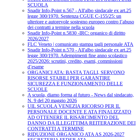
SCUOLA
Snadir Info-Point n.567 - All'albo sindacale ex art.25
legge 300/1970. Sentenza CGUE C‑155/25: un
ulteriore e autorevole sostegno europeo contro l’abuso
dei contratti a termine nella scuola
Snadir Info-Point n.5830 -IRC: organico di diritto
2026/2027
FLC Veneto | comunicato stampa tagli personale ATA
Snadir Info-Point n.570 - All'albo sindacale ex art.25
legge 300/1970. Adempimenti fine anno scolastico
2025/2026: scrutini, credito, esami, commissioni
d’esame
ORGANICI ATA: BASTA TAGLI, SERVONO
RISORSE STABILI PER GARANTIRE
SICUREZZA E FUNZIONAMENTO DELLE
SCUOLE
A scuola, diamo forma al futuro - News dal sindacato,
N. 9 del 20 maggio 2026
UIL SCUOLA VENEZIA RICORSO PER IL
PERSONALE DOCENTE E ATA FINALIZZATO
AD OTTENERE IL RISARCIMENTO DEL
DANNO DA ILLEGITTIMA REITERAZIONE DEI
CONTRATTI A TERMINE
RIDUZIONE ORGANICO ATA AS 2026-2027
SEGRETERIA FEDER ATA