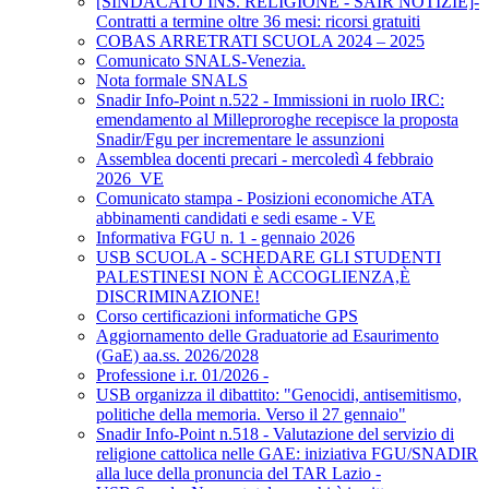
[SINDACATO INS. RELIGIONE - SAIR NOTIZIE]-
Contratti a termine oltre 36 mesi: ricorsi gratuiti
COBAS ARRETRATI SCUOLA 2024 – 2025
Comunicato SNALS-Venezia.
Nota formale SNALS
Snadir Info-Point n.522 - Immissioni in ruolo IRC:
emendamento al Milleproroghe recepisce la proposta
Snadir/Fgu per incrementare le assunzioni
Assemblea docenti precari - mercoledì 4 febbraio
2026_VE
Comunicato stampa - Posizioni economiche ATA
abbinamenti candidati e sedi esame - VE
Informativa FGU n. 1 - gennaio 2026
USB SCUOLA - SCHEDARE GLI STUDENTI
PALESTINESI NON È ACCOGLIENZA,È
DISCRIMINAZIONE!
Corso certificazioni informatiche GPS
Aggiornamento delle Graduatorie ad Esaurimento
(GaE) aa.ss. 2026/2028
Professione i.r. 01/2026 -
USB organizza il dibattito: "Genocidi, antisemitismo,
politiche della memoria. Verso il 27 gennaio"
Snadir Info-Point n.518 - Valutazione del servizio di
religione cattolica nelle GAE: iniziativa FGU/SNADIR
alla luce della pronuncia del TAR Lazio -