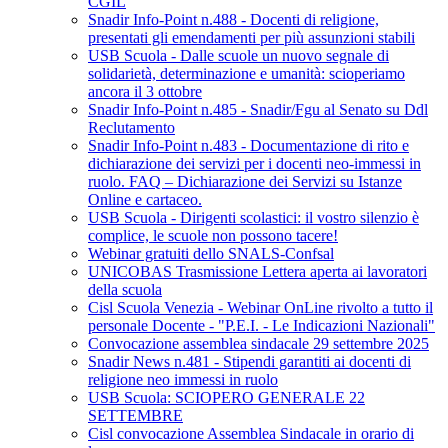
CGIL
Snadir Info-Point n.488 - Docenti di religione,
presentati gli emendamenti per più assunzioni stabili
USB Scuola - Dalle scuole un nuovo segnale di
solidarietà, determinazione e umanità: scioperiamo
ancora il 3 ottobre
Snadir Info-Point n.485 - Snadir/Fgu al Senato su Ddl
Reclutamento
Snadir Info-Point n.483 - Documentazione di rito e
dichiarazione dei servizi per i docenti neo-immessi in
ruolo. FAQ – Dichiarazione dei Servizi su Istanze
Online e cartaceo.
USB Scuola - Dirigenti scolastici: il vostro silenzio è
complice, le scuole non possono tacere!
Webinar gratuiti dello SNALS-Confsal
UNICOBAS Trasmissione Lettera aperta ai lavoratori
della scuola
Cisl Scuola Venezia - Webinar OnLine rivolto a tutto il
personale Docente - "P.E.I. - Le Indicazioni Nazionali"
Convocazione assemblea sindacale 29 settembre 2025
Snadir News n.481 - Stipendi garantiti ai docenti di
religione neo immessi in ruolo
USB Scuola: SCIOPERO GENERALE 22
SETTEMBRE
Cisl convocazione Assemblea Sindacale in orario di