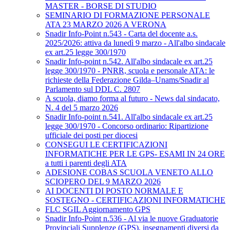
MASTER - BORSE DI STUDIO
SEMINARIO DI FORMAZIONE PERSONALE
ATA 23 MARZO 2026 A VERONA
Snadir Info-Point n.543 - Carta del docente a.s.
2025/2026: attiva da lunedì 9 marzo - All'albo sindacale
ex art.25 legge 300/1970
Snadir Info-point n.542. All'albo sindacale ex art.25
legge 300/1970 - PNRR, scuola e personale ATA: le
richieste della Federazione Gilda–Unams/Snadir al
Parlamento sul DDL C. 2807
A scuola, diamo forma al futuro - News dal sindacato,
N. 4 del 5 marzo 2026
Snadir Info-point n.541. All'albo sindacale ex art.25
legge 300/1970 - Concorso ordinario: Ripartizione
ufficiale dei posti per diocesi
CONSEGUI LE CERTIFICAZIONI
INFORMATICHE PER LE GPS- ESAMI IN 24 ORE
a tutti i parenti degli ATA
ADESIONE COBAS SCUOLA VENETO ALLO
SCIOPERO DEL 9 MARZO 2026
AI DOCENTI DI POSTO NORMALE E
SOSTEGNO - CERTIFICAZIONI INFORMATICHE
FLC SGIL Aggiornamento GPS
Snadir Info-Point n.536 - Al via le nuove Graduatorie
Provinciali Supplenze (GPS), insegnamenti diversi da