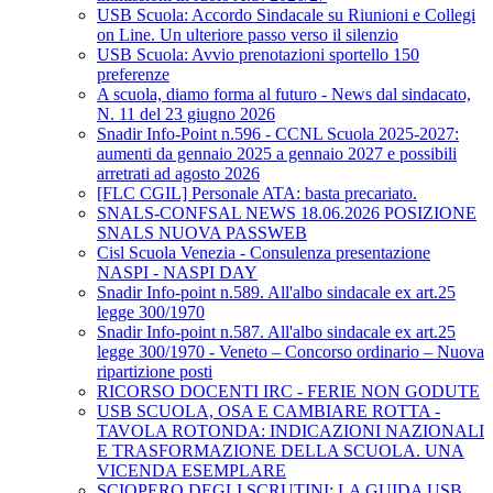
USB Scuola: Accordo Sindacale su Riunioni e Collegi
on Line. Un ulteriore passo verso il silenzio
USB Scuola: Avvio prenotazioni sportello 150
preferenze
A scuola, diamo forma al futuro - News dal sindacato,
N. 11 del 23 giugno 2026
Snadir Info-Point n.596 - CCNL Scuola 2025-2027:
aumenti da gennaio 2025 a gennaio 2027 e possibili
arretrati ad agosto 2026
[FLC CGIL] Personale ATA: basta precariato.
SNALS-CONFSAL NEWS 18.06.2026 POSIZIONE
SNALS NUOVA PASSWEB
Cisl Scuola Venezia - Consulenza presentazione
NASPI - NASPI DAY
Snadir Info-point n.589. All'albo sindacale ex art.25
legge 300/1970
Snadir Info-point n.587. All'albo sindacale ex art.25
legge 300/1970 - Veneto – Concorso ordinario – Nuova
ripartizione posti
RICORSO DOCENTI IRC - FERIE NON GODUTE
USB SCUOLA, OSA E CAMBIARE ROTTA -
TAVOLA ROTONDA: INDICAZIONI NAZIONALI
E TRASFORMAZIONE DELLA SCUOLA. UNA
VICENDA ESEMPLARE
SCIOPERO DEGLI SCRUTINI: LA GUIDA USB