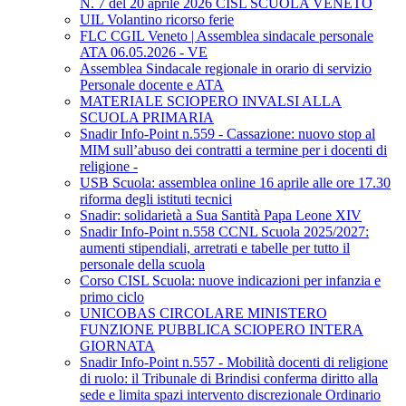
N. 7 del 20 aprile 2026 CISL SCUOLA VENETO
UIL Volantino ricorso ferie
FLC CGIL Veneto | Assemblea sindacale personale
ATA 06.05.2026 - VE
Assemblea Sindacale regionale in orario di servizio
Personale docente e ATA
MATERIALE SCIOPERO INVALSI ALLA
SCUOLA PRIMARIA
Snadir Info-Point n.559 - Cassazione: nuovo stop al
MIM sull’abuso dei contratti a termine per i docenti di
religione -
USB Scuola: assemblea online 16 aprile alle ore 17.30
riforma degli istituti tecnici
Snadir: solidarietà a Sua Santità Papa Leone XIV
Snadir Info-Point n.558 CCNL Scuola 2025/2027:
aumenti stipendiali, arretrati e tabelle per tutto il
personale della scuola
Corso CISL Scuola: nuove indicazioni per infanzia e
primo ciclo
UNICOBAS CIRCOLARE MINISTERO
FUNZIONE PUBBLICA SCIOPERO INTERA
GIORNATA
Snadir Info-Point n.557 - Mobilità docenti di religione
di ruolo: il Tribunale di Brindisi conferma diritto alla
sede e limita spazi intervento discrezionale Ordinario