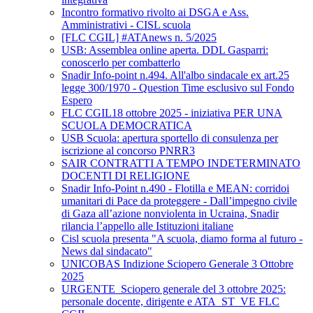
Incontro formativo rivolto ai DSGA e Ass.
Amministrativi - CISL scuola
[FLC CGIL] #ATAnews n. 5/2025
USB: Assemblea online aperta. DDL Gasparri:
conoscerlo per combatterlo
Snadir Info-point n.494. All'albo sindacale ex art.25
legge 300/1970 - Question Time esclusivo sul Fondo
Espero
FLC CGIL18 ottobre 2025 - iniziativa PER UNA
SCUOLA DEMOCRATICA
USB Scuola: apertura sportello di consulenza per
iscrizione al concorso PNRR3
SAIR CONTRATTI A TEMPO INDETERMINATO
DOCENTI DI RELIGIONE
Snadir Info-Point n.490 - Flotilla e MEAN: corridoi
umanitari di Pace da proteggere - Dall’impegno civile
di Gaza all’azione nonviolenta in Ucraina, Snadir
rilancia l’appello alle Istituzioni italiane
Cisl scuola presenta "A scuola, diamo forma al futuro -
News dal sindacato"
UNICOBAS Indizione Sciopero Generale 3 Ottobre
2025
URGENTE_Sciopero generale del 3 ottobre 2025:
personale docente, dirigente e ATA_ST_VE FLC