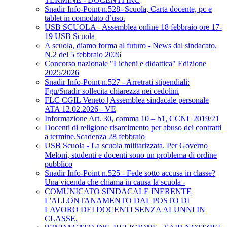
Snadir Info-Point n.528- Scuola, Carta docente, pc e
tablet in comodato d’uso.
USB SCUOLA - Assemblea online 18 febbraio ore 17-
19 USB Scuola
A scuola, diamo forma al futuro - News dal sindacato,
N.2 del 5 febbraio 2026
Concorso nazionale "Licheni e didattica" Edizione
2025/2026
Snadir Info-Point n.527 - Arretrati stipendiali:
Fgu/Snadir sollecita chiarezza nei cedolini
FLC CGIL Veneto | Assemblea sindacale personale
ATA 12.02.2026 - VE
Informazione Art. 30, comma 10 – b1, CCNL 2019/21
Docenti di religione risarcimento per abuso dei contratti
a termine.Scadenza 28 febbraio
USB Scuola - La scuola militarizzata. Per Governo
Meloni, studenti e docenti sono un problema di ordine
pubblico
Snadir Info-Point n.525 - Fede sotto accusa in classe?
Una vicenda che chiama in causa la scuola -
COMUNICATO SINDACALE INERENTE
L'ALLONTANAMENTO DAL POSTO DI
LAVORO DEI DOCENTI SENZA ALUNNI IN
CLASSE.