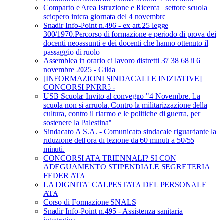
Comparto e Area Istruzione e Ricerca_ settore scuola_
sciopero intera giornata del 4 novembre
Snadir Info-Point n.496 - ex art.25 legge
300/1970.Percorso di formazione e periodo di prova dei
docenti neoassunti e dei docenti che hanno ottenuto il
passaggio di ruolo
Assemblea in orario di lavoro distretti 37 38 68 il 6
novembre 2025 - Gilda
[INFORMAZIONI SINDACALI E INIZIATIVE]
CONCORSI PNRR3 -
USB Scuola: Invito al convegno "4 Novembre. La
scuola non si arruola. Contro la militarizzazione della
cultura, contro il riarmo e le politiche di guerra, per
sostenere la Palestina"
Sindacato A.S.A. - Comunicato sindacale riguardante la
riduzione dell'ora di lezione da 60 minuti a 50/55
minuti.
CONCORSI ATA TRIENNALI? SI CON
ADEGUAMENTO STIPENDIALE SEGRETERIA
FEDER ATA
LA DIGNITA' CALPESTATA DEL PERSONALE
ATA
Corso di Formazione SNALS
Snadir Info-Point n.495 - Assistenza sanitaria
integrativa