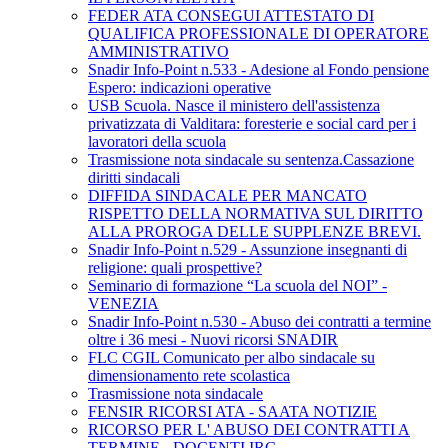
FEDER ATA CONSEGUI ATTESTATO DI
QUALIFICA PROFESSIONALE DI OPERATORE
AMMINISTRATIVO
Snadir Info-Point n.533 - Adesione al Fondo pensione
Espero: indicazioni operative
USB Scuola. Nasce il ministero dell'assistenza
privatizzata di Valditara: foresterie e social card per i
lavoratori della scuola
Trasmissione nota sindacale su sentenza.Cassazione
diritti sindacali
DIFFIDA SINDACALE PER MANCATO
RISPETTO DELLA NORMATIVA SUL DIRITTO
ALLA PROROGA DELLE SUPPLENZE BREVI.
Snadir Info-Point n.529 - Assunzione insegnanti di
religione: quali prospettive?
Seminario di formazione “La scuola del NOI” -
VENEZIA
Snadir Info-Point n.530 - Abuso dei contratti a termine
oltre i 36 mesi - Nuovi ricorsi SNADIR
FLC CGIL Comunicato per albo sindacale su
dimensionamento rete scolastica
Trasmissione nota sindacale
FENSIR RICORSI ATA - SAATA NOTIZIE
RICORSO PER L' ABUSO DEI CONTRATTI A
TERMINE - DOCENTI IRC