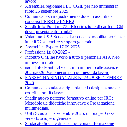
lavoro
Assemblea regionale FLC CGIL per neo immensi in
ruolo 25 settembre 2025
Comunicato su inquadramento docenti assunti da
concorsi PNRR1 e PNRR2
Snadir Info-Point n.477 - Ricostruzione di carriera. Chi
deve presentare domanda?
Volantino USB Scuola - La scuola si mobilita per Gaza:
lunedì 22 settembre sciopero generale
Assemblea Espero 17.09.2025
Professione i.r. 09/2025 -
Incontro OnLine rivolto a tutto il personale ATA Neo
immessi in ruolo
nadir Info-Point n.476 - Diritti in merito alle assenze
2025/2026. Vademecum sui permessi da lavoro
RASSEGNA SINDACALE N. 23 - 8 SETTEMBRE
2025
Comunicato sindacale riguardante la designazione dei
coordinatori di classe
Snadir nuovo percorso formativo online per IRC:
Metodologie didattiche innovative e Progettazione
multimediale.
USB Scuola - 17 settembre 2025: un'ora per Gaza
verso lo sciopero generale
Sindacato Sociale di base - percorsi di formazione