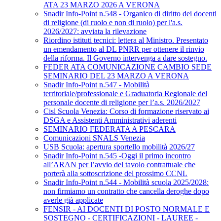
ATA 23 MARZO 2026 A VERONA
Snadir Info-Point n.548 - Organico di diritto dei docenti
di religione (di ruolo e non di ruolo) per l'a.s.
2026/2027: avviata la rilevazione
Riordino istituti tecnici: lettera al Ministro. Presentato
un emendamento al DL PNRR per ottenere il rinvio
della riforma. Il Governo intervenga a dare sostegno.
FEDER ATA COMUNICAZIONE CAMBIO SEDE
SEMINARIO DEL 23 MARZO A VERONA
Snadir Info-Point n.547 - Mobilità
territoriale/professionale e Graduatoria Regionale del
personale docente di religione per l’a.s. 2026/2027
Cisl Scuola Venezia: Corso di formazione riservato ai
DSGA e Assistenti Amministrativi aderenti
SEMINARIO FEDERATA A PESCARA
Comunicazioni SNALS Venezia
USB Scuola: apertura sportello mobilità 2026/27
Snadir Info-Point n.545 -Oggi il primo incontro
all’ARAN per l’avvio del tavolo contrattuale che
porterà alla sottoscrizione del prossimo CCNL
Snadir Info-Point n.544 - Mobilità scuola 2025/2028:
non firmiamo un contratto che cancella deroghe dopo
averle già applicate
FENSIR - AI DOCENTI DI POSTO NORMALE E
SOSTEGNO - CERTIFICAZIONI - LAUREE -