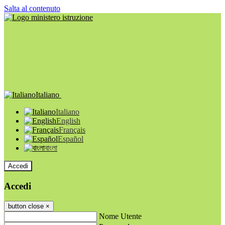
Salta al contenuto
Italiano
Italiano
English
Français
Español
বাংলা
Accedi
Accedi
button close
×
Nome Utente