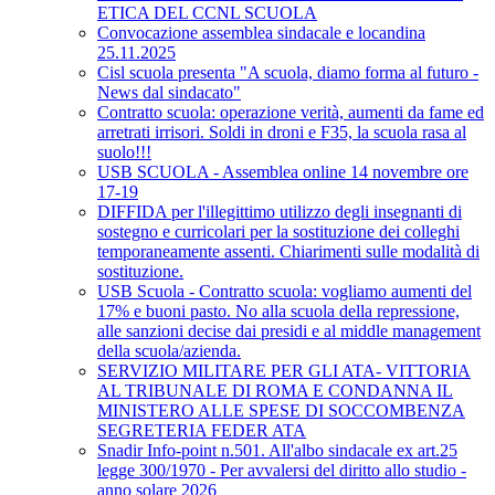
ETICA DEL CCNL SCUOLA
Convocazione assemblea sindacale e locandina
25.11.2025
Cisl scuola presenta "A scuola, diamo forma al futuro -
News dal sindacato"
Contratto scuola: operazione verità, aumenti da fame ed
arretrati irrisori. Soldi in droni e F35, la scuola rasa al
suolo!!!
USB SCUOLA - Assemblea online 14 novembre ore
17-19
DIFFIDA per l'illegittimo utilizzo degli insegnanti di
sostegno e curricolari per la sostituzione dei colleghi
temporaneamente assenti. Chiarimenti sulle modalità di
sostituzione.
USB Scuola - Contratto scuola: vogliamo aumenti del
17% e buoni pasto. No alla scuola della repressione,
alle sanzioni decise dai presidi e al middle management
della scuola/azienda.
SERVIZIO MILITARE PER GLI ATA- VITTORIA
AL TRIBUNALE DI ROMA E CONDANNA IL
MINISTERO ALLE SPESE DI SOCCOMBENZA
SEGRETERIA FEDER ATA
Snadir Info-point n.501. All'albo sindacale ex art.25
legge 300/1970 - Per avvalersi del diritto allo studio -
anno solare 2026