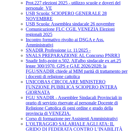
Prot.227 elezioni 2025 - utilizzo scuole e doveri del
personale_VE
USB Scuola: SCIOPERO GENERALE 28
NOVEMBRE
USB Scuola: Assemblea sindacale 26 novembre
Comunicazione FLC CGIL VENEZIA Elezioni
regionali 2025
Incontro formativo rivolto ai DSGA e Ass.
Amministrativi
SNADIR Professione i.r. 11/2025 -
SNALS PREPARAZIONE AL Concorso PNRR3
Snadir Info-point n.502. All'albo sindacale ex art.25
legge 300/1970. GPS e GAE 2026/2028: la
FGU/SNADIR chiede al MIM parità di trattamento per
i docenti di religione cattolica
UNICOBAS CIRCOLARE MINISTERO
FUNZIONE PUBBLICA SCIOPERO INTERA
GIORNATA
FGU SNADIR - Assemblee Sindacali Provinciali in
orario di servizio riservate al personale Docente di
Religione Cattolica di ogni ordine e grado della
provincia di VENEZIA.
Corso di formazione per Assistenti Amministrativi
L’OLTRAGGIO SALARIALE AGLI ATA: IL
GRIDO DI FEDERATA CONTRO L’INABILITÀ