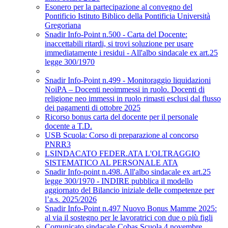
Esonero per la partecipazione al convegno del
Pontificio Istituto Biblico della Pontificia Università
Gregoriana
Snadir Info-Point n.500 - Carta del Docente:
inaccettabili ritardi, si trovi soluzione per usare
immediatamente i residui - All'albo sindacale ex art.25
legge 300/1970
Snadir Info-Point n.499 - Monitoraggio liquidazioni
NoiPA – Docenti neoimmessi in ruolo. Docenti di
religione neo immessi in ruolo rimasti esclusi dal flusso
dei pagamenti di ottobre 2025
Ricorso bonus carta del docente per il personale
docente a T.D.
USB Scuola: Corso di preparazione al concorso
PNRR3
LSINDACATO FEDER.ATA L'OLTRAGGIO
SISTEMATICO AL PERSONALE ATA
Snadir Info-point n.498. All'albo sindacale ex art.25
legge 300/1970 - INDIRE pubblica il modello
aggiornato del Bilancio iniziale delle competenze per
l’a.s. 2025/2026
Snadir Info-Point n.497 Nuovo Bonus Mamme 2025:
al via il sostegno per le lavoratrici con due o più figli
Comunicato sindacale Cobas Scuola 4 novembre