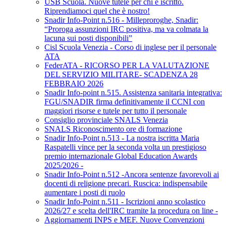
USB Scuola. Nuove tutele per chi è iscritto.
Riprendiamoci quel che è nostro!
Snadir Info-Point n.516 - Milleproroghe, Snadir:
“Proroga assunzioni IRC positiva, ma va colmata la
lacuna sui posti disponibili”
Cisl Scuola Venezia - Corso di inglese per il personale
ATA
FederATA - RICORSO PER LA VALUTAZIONE
DEL SERVIZIO MILITARE- SCADENZA 28
FEBBRAIO 2026
Snadir Info-point n.515. Assistenza sanitaria integrativa:
FGU/SNADIR firma definitivamente il CCNI con
maggiori risorse e tutele per tutto il personale
Consiglio provinciale SNALS Venezia
SNALS Riconoscimento ore di formazione
Snadir Info-Point n.513 - La nostra iscritta Maria
Raspatelli vince per la seconda volta un prestigioso
premio internazionale Global Education Awards
2025/2026 -
Snadir Info-Point n.512 -Ancora sentenze favorevoli ai
docenti di religione precari. Ruscica: indispensabile
aumentare i posti di ruolo
Snadir Info-Point n.511 - Iscrizioni anno scolastico
2026/27 e scelta dell'IRC tramite la procedura on line -
Aggiornamenti INPS e MEF. Nuove Convenzioni