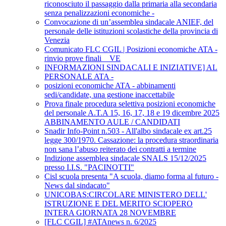
riconosciuto il passaggio dalla primaria alla secondaria
senza penalizzazioni economiche -
Convocazione di un’assemblea sindacale ANIEF, del
personale delle istituzioni scolastiche della provincia di
Venezia
Comunicato FLC CGIL | Posizioni economiche ATA -
rinvio prove finali _ VE
INFORMAZIONI SINDACALI E INIZIATIVE] AL
PERSONALE ATA -
posizioni economiche ATA - abbinamenti
sedi/candidate, una gestione inaccettabile
Prova finale procedura selettiva posizioni economiche
del personale A.T.A 15, 16, 17, 18 e 19 dicembre 2025
ABBINAMENTO AULE / CANDIDATI
Snadir Info-Point n.503 - All'albo sindacale ex art.25
legge 300/1970. Cassazione: la procedura straordinaria
non sana l’abuso reiterato dei contratti a termine
Indizione assemblea sindacale SNALS 15/12/2025
presso I.I.S. "PACINOTTI"
Cisl scuola presenta "A scuola, diamo forma al futuro -
News dal sindacato"
UNICOBAS:CIRCOLARE MINISTERO DELL'
ISTRUZIONE E DEL MERITO SCIOPERO
INTERA GIORNATA 28 NOVEMBRE
[FLC CGIL] #ATAnews n. 6/2025