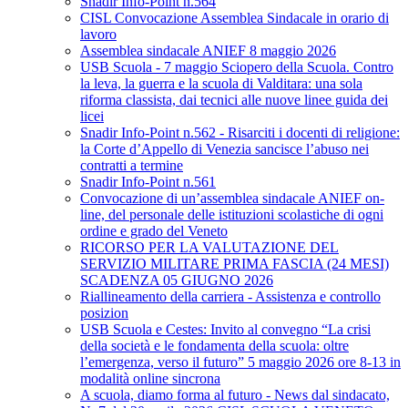
Snadir Info-Point n.564
CISL Convocazione Assemblea Sindacale in orario di
lavoro
Assemblea sindacale ANIEF 8 maggio 2026
USB Scuola - 7 maggio Sciopero della Scuola. Contro
la leva, la guerra e la scuola di Valditara: una sola
riforma classista, dai tecnici alle nuove linee guida dei
licei
Snadir Info-Point n.562 - Risarciti i docenti di religione:
la Corte d’Appello di Venezia sancisce l’abuso nei
contratti a termine
Snadir Info-Point n.561
Convocazione di un’assemblea sindacale ANIEF on-
line, del personale delle istituzioni scolastiche di ogni
ordine e grado del Veneto
RICORSO PER LA VALUTAZIONE DEL
SERVIZIO MILITARE PRIMA FASCIA (24 MESI)
SCADENZA 05 GIUGNO 2026
Riallineamento della carriera - Assistenza e controllo
posizion
USB Scuola e Cestes: Invito al convegno “La crisi
della società e le fondamenta della scuola: oltre
l’emergenza, verso il futuro” 5 maggio 2026 ore 8-13 in
modalità online sincrona
A scuola, diamo forma al futuro - News dal sindacato,