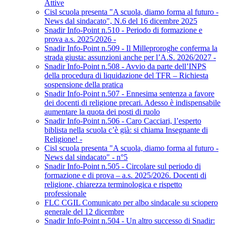
Attive
Cisl scuola presenta "A scuola, diamo forma al futuro -
News dal sindacato", N.6 del 16 dicembre 2025
Snadir Info-Point n.510 - Periodo di formazione e
prova a.s. 2025/2026 -
Snadir Info-Point n.509 - Il Milleproroghe conferma la
strada giusta: assunzioni anche per l’A.S. 2026/2027 -
Snadir Info-Point n.508 - Avvio da parte dell’INPS
della procedura di liquidazione del TFR – Richiesta
sospensione della pratica
Snadir Info-Point n.507 - Ennesima sentenza a favore
dei docenti di religione precari. Adesso è indispensabile
aumentare la quota dei posti di ruolo
Snadir Info-Point n.506 - Caro Cacciari, l’esperto
biblista nella scuola c’è già: si chiama Insegnante di
Religione! -
Cisl scuola presenta "A scuola, diamo forma al futuro -
News dal sindacato" - n°5
Snadir Info-Point n.505 - Circolare sul periodo di
formazione e di prova – a.s. 2025/2026. Docenti di
religione, chiarezza terminologica e rispetto
professionale
FLC CGIL Comunicato per albo sindacale su sciopero
generale del 12 dicembre
Snadir Info-Point n.504 - Un altro successo di Snadir: