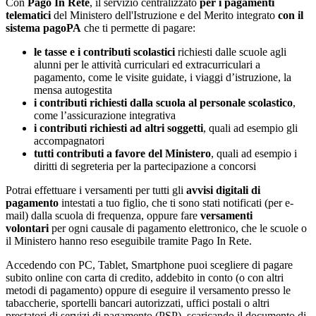
Con
Pago In Rete
, il servizio centralizzato
per i pagamenti
telematici
del Ministero dell'Istruzione e del Merito integrato
con il
sistema pagoPA
che ti permette di pagare:
le tasse e i contributi scolastici
richiesti dalle scuole agli
alunni per le attività curriculari ed extracurriculari a
pagamento, come le visite guidate, i viaggi d’istruzione, la
mensa autogestita
i contributi richiesti dalla scuola al personale scolastico
,
come l’assicurazione integrativa
i contributi richiesti ad altri soggetti
, quali ad esempio gli
accompagnatori
tutti contributi a favore del Ministero
, quali ad esempio i
diritti di segreteria per la partecipazione a concorsi
Potrai effettuare i versamenti per tutti gli
avvisi digitali di
pagamento
intestati a tuo figlio, che ti sono stati notificati (per e-
mail) dalla scuola di frequenza, oppure fare
versamenti
volontari
per ogni causale di pagamento elettronico, che le scuole o
il Ministero hanno reso eseguibile tramite Pago In Rete.
Accedendo con PC, Tablet, Smartphone puoi scegliere di pagare
subito online con carta di credito, addebito in conto (o con altri
metodi di pagamento) oppure di eseguire il versamento presso le
tabaccherie, sportelli bancari autorizzati, uffici postali o altri
prestatori di servizi di pagamento (PSP), scaricando il documento di