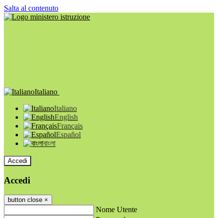
Salta al contenuto
Italiano
Italiano
English
Français
Español
বাংলা
Accedi
Accedi
button close
×
Nome Utente