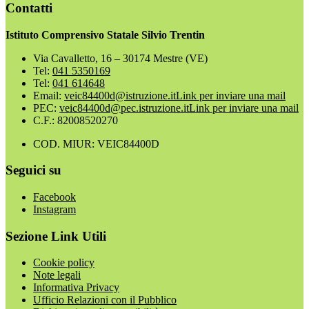
Contatti
Istituto Comprensivo Statale Silvio Trentin
Via Cavalletto, 16 – 30174 Mestre (VE)
Tel:
041 5350169
Tel:
041 614648
Email:
veic84400d@istruzione.it
Link per inviare una mail
PEC:
veic84400d@pec.istruzione.it
Link per inviare una mail
C.F.: 82008520270
COD. MIUR: VEIC84400D
Seguici su
Facebook
Instagram
Sezione Link Utili
Cookie policy
Note legali
Informativa Privacy
Ufficio Relazioni con il Pubblico