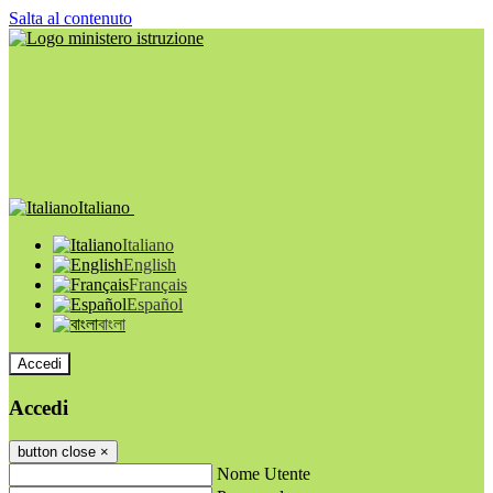
Salta al contenuto
Italiano
Italiano
English
Français
Español
বাংলা
Accedi
Accedi
button close
×
Nome Utente