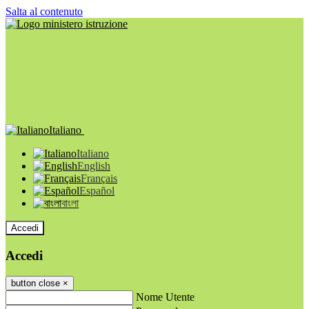
Salta al contenuto
Italiano
Italiano
English
Français
Español
বাংলা
Accedi
Accedi
button close
×
Nome Utente