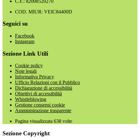
C.F.: 82008520270
COD. MIUR: VEIC84400D
Seguici su
Facebook
Instagram
Sezione Link Utili
Cookie policy
Note legali
Informativa Privacy
Ufficio Relazioni con il Pubblico
Dichiarazione di accessibilità
Obiettivi di accessibilità
Whistleblowing
Gestione consensi cookie
Amministrazione trasparente
Pagina visualizzata
638
volte
Sezione Copyright