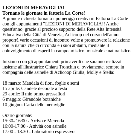
LEZIONI DI MERAVIGLIA!
Tornano le giornate in fattoria La Corte!
A grande richiesta tornano i pomeriggi creativi in Fattoria La Corte
con gli appuntamenti "LEZIONI DI MERAVIGLIA!! Anche
quest'anno, grazie al prezioso supporto della Rete Alta Intensità
Educativa della Città di Venezia, Aclicoop nel corso dell'anno
proporrà varie occasioni di incontro volte a promuovere la relazione
con la natura che ci circonda e i suoi abitanti, mediante il
coinvolgimento di esperti in campo artistico, musicale e naturalistico.
Iniziamo con gli appuntamenti primaverili che saranno realizzati
insieme all'illustratrice Chiara Tronchin e, ovviamente, sempre in
compagnia delle asinelle di Aclicoop Giulia, Molly e Stella:
18 marzo: Mandala di fiori, foglie e semi
15 aprile: Candele decorate a festa
29 aprile: Il mio primo pressafiori
6 maggio: Girandole botaniche
10 giugno: Carta delle meraviglie
Orario giornate:
15:30- 16:00 - Arrivo e Merenda
16:00-17:00 - Attività con asinelle
17:00 - 18:30 - Laboratorio espressivo