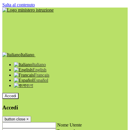
Salta al contenuto
Italiano
Italiano
English
Français
Español
বাংলা
Accedi
Accedi
button close
×
Nome Utente