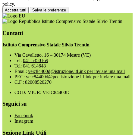
policy.
Accetta tutti
Salva le preferenze
Istituto Comprensivo Statale Silvio Trentin
Contatti
Istituto Comprensivo Statale Silvio Trentin
Via Cavalletto, 16 – 30174 Mestre (VE)
Tel:
041 5350169
Tel:
041 614648
Email:
veic84400d@istruzione.it
Link per inviare una mail
PEC:
veic84400d@pec.istruzione.it
Link per inviare una mail
C.F.: 82008520270
COD. MIUR: VEIC84400D
Seguici su
Facebook
Instagram
Sezione Link Utili