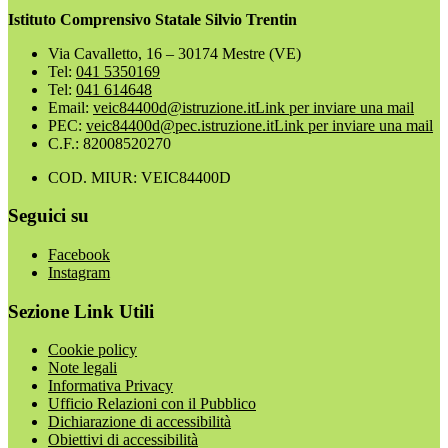
Istituto Comprensivo Statale Silvio Trentin
Via Cavalletto, 16 – 30174 Mestre (VE)
Tel:
041 5350169
Tel:
041 614648
Email:
veic84400d@istruzione.it
Link per inviare una mail
PEC:
veic84400d@pec.istruzione.it
Link per inviare una mail
C.F.: 82008520270
COD. MIUR: VEIC84400D
Seguici su
Facebook
Instagram
Sezione Link Utili
Cookie policy
Note legali
Informativa Privacy
Ufficio Relazioni con il Pubblico
Dichiarazione di accessibilità
Obiettivi di accessibilità