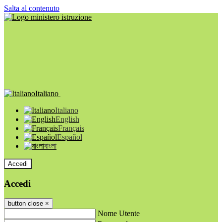
Salta al contenuto
Italiano
Italiano
English
Français
Español
বাংলা
Accedi
Accedi
button close
×
Nome Utente