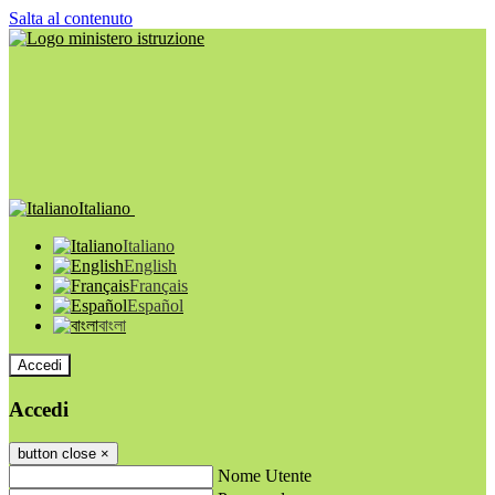
Salta al contenuto
Italiano
Italiano
English
Français
Español
বাংলা
Accedi
Accedi
button close
×
Nome Utente