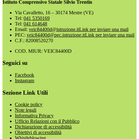
Istituto Comprensivo Statale Silvio Trentin
Via Cavalletto, 16 – 30174 Mestre (VE)
Tel:
041 5350169
Tel:
041 614648
Email:
veic84400d@istruzione.it
Link per inviare una mail
PEC:
veic84400d@pec.istruzione.it
Link per inviare una mail
C.F.: 82008520270
COD. MIUR: VEIC84400D
Seguici su
Facebook
Instagram
Sezione Link Utili
Cookie policy
Note legali
Informativa Privacy
Ufficio Relazioni con il Pubblico
Dichiarazione di accessibilità
Obiettivi di accessibilità
Whistleblowing