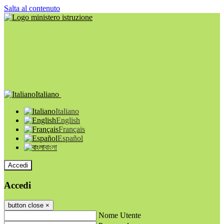
Salta al contenuto
Italiano
Italiano
English
Français
Español
বাংলা
Accedi
Accedi
button close
×
Nome Utente