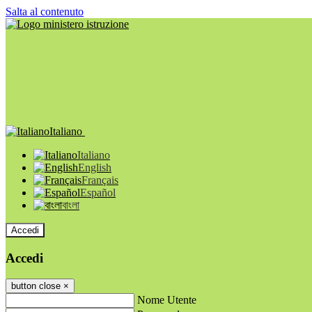
Salta al contenuto
Italiano
Italiano
English
Français
Español
বাংলা
Accedi
Accedi
button close
×
Nome Utente