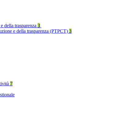
 e della trasparenza
3
rruzione e della trasparenza (PTPCT)
3
tività
7
stionale