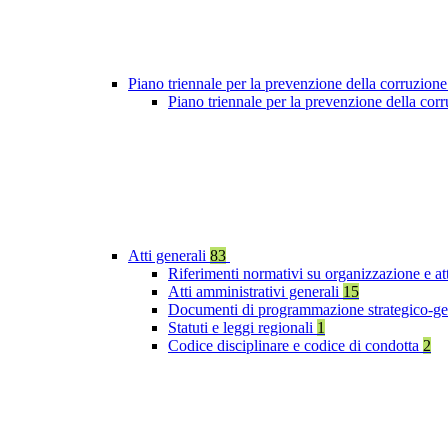
Piano triennale per la prevenzione della corruzione
Piano triennale per la prevenzione della co
Atti generali
83
Riferimenti normativi su organizzazione e at
Atti amministrativi generali
15
Documenti di programmazione strategico-ge
Statuti e leggi regionali
1
Codice disciplinare e codice di condotta
2