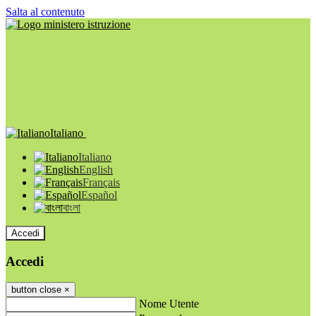
Salta al contenuto
Italiano
Italiano
English
Français
Español
বাংলা
Accedi
Accedi
button close
×
Nome Utente